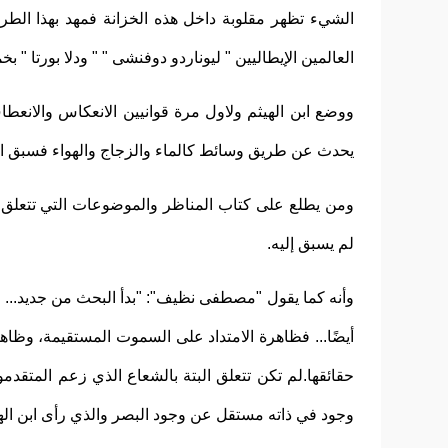
الشيء تظهر مقلوبة داخل هذه الخزانة فمهد بهذا الطريق
العالمين الإيطاليين " ليوناردو دوفنشى " " ودلا بورتا " 
ووضع ابن الهيثم ولاول مرة قوانيين الانعكاس والانع
يحدث عن طريق وسائط كالماء والزجاج والهواء فسبق ابن ال
ومن يطلع على كتاب المناظر والموضوعات التي تتعلق با
لم يسبق إليه.
وأنه كما يقول "مصطفى نظيف": "بدأ البحث من جديد... 
أيضًا... فظاهرة الامتداد على السموت المستقيمة، وظاه
حقائقها.لم تكن تتعلق البتة بالشعاع الذي زعم المتقدمو
وجود في ذاته مستقل عن وجود البصر والذي رأى ابن الهي