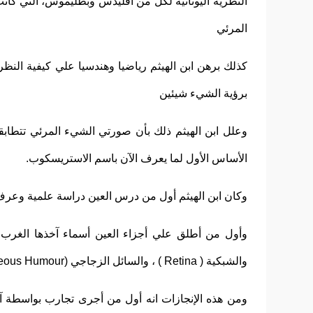
النظرية اليونانية لكل من أقليدس وبطليموس، التي كا
المرئي
كذلك برهن ابن الهيثم رياضيا وهندسيا علي كيفية النظر
برؤية الشيء شيئين
وعلل ابن الهيثم ذلك بأن صورتي الشيء المرئي تتطابقا
الأساس الأول لما يعرف الآن باسم الاستريسكوب.
وكان ابن الهيثم أول من درس العين دراسة علمية وعرف
والشبكية ( Retina ) ،
والسائل الزجاجي (Viteous Humour ) ، والسائل المائي ( Aqueous Humour) .
ومن هذه الإنجازات انه أول من أجرى تجارب بواسطة آل