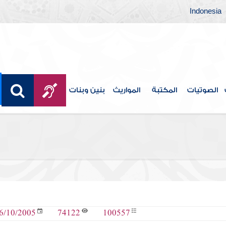
Indonesia
الصوتيات
المكتبة
المواريث
بنين وبنات
74122
100557
6/10/2005