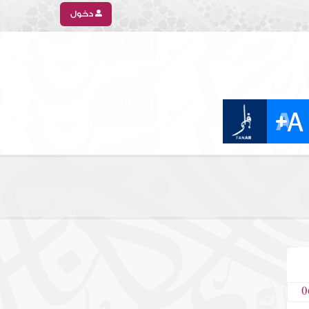
دخول
0