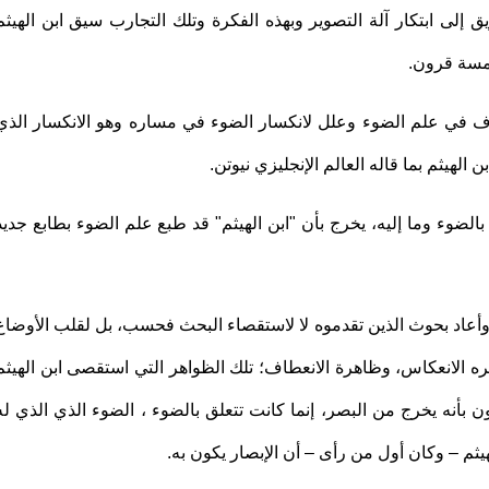
 إلى ابتكار آلة التصوير وبهذه الفكرة وتلك التجارب سيق ابن الهيثم
بخمسة قرون.
طاف في علم الضوء وعلل لانكسار الضوء في مساره وهو الانكسار الذي
هيثم بما قاله العالم الإنجليزي نيوتن.
لضوء وما إليه، يخرج بأن "ابن الهيثم" قد طبع علم الضوء بطابع جديد
وأعاد بحوث الذين تقدموه لا لاستقصاء البحث فحسب، بل لقلب الأوضاع
ره الانعكاس، وظاهرة الانعطاف؛ تلك الظواهر التي استقصى ابن الهيثم
ن بأنه يخرج من البصر، إنما كانت تتعلق بالضوء ، الضوء الذي الذي له
ثم – وكان أول من رأى – أن الإبصار يكون به.