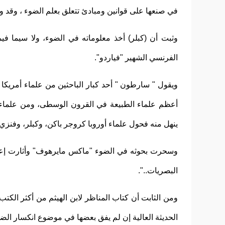
في صنعها على قوانين ومبادئ تتعلق بعلم الضوء ، وقد وص
وثبت أن (كبلر) أخذ معلوماته في الضوء، ولا سيما فيم
الفرنسي الشهير "فياردو".
ويقول " سارطون " أحد كبار الباحثين من علماء أمريكا
أعظم علماء الطبيعة في القرون الوسطى، ومن علماء الب
ينهل منه فحول علماء أوروبا كروجر باكن، وكبلر، وفنزي ،
وسحرت بحوثه في الضوء "ماكس مايرهوف" وأثارت إعجابه
البصريات..".
ومن الثابت أن كتاب المناظر لابن الهيثم من أكثر الكتب ا
الحديثة العالية إن لم يفق بعضها في موضوع انكسار الض