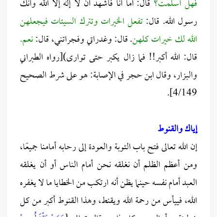
فهل أسلمت؟
قال: أما أنا فأشهد أن لا إله إلا الله وأنك
رسول الله. قال:
تفعل الخيرات وتترك السيئات فيجعلهن
الله لك خيرات كلهن
. قال: وغدراتي وفجراتني، قال:
نعم.
قال: الله أكبر!! فما زال يكبر حتى توارى)[رواه الطبراني
والبزار، وقال ابن حجر في الإصابة: هو على شرط الصحيح
4/149].
إياك والقنوط
إن الله تعالى فتح باب التوبة والعودة إلى رحابه أمامنا جميعًا،
ومن أعظم الظلم أن نغلقه نحن أمام الناس أو أن يغلقه
العبد أمام نفسه حينما يظن أنه ارتكب من الخطايا ما لا يغفره
الله، فييأس من رحمة الله ويقنط، وهذا القنوط أكبر من كل