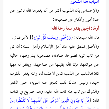
أسباب هذا الشعور
والإحساس بأن الذنوب أكثر من أن يغفرها الله ناشئ عن
عدة أمور وأفكار غير صحيحة:
أولها: الجهل بقدر سعة رحمة الله
:
قال الله سبحانه: {
وَرَحْمَتِي وَسِعَتْ كُلَّ شَيْءٍ
}[الأعراف:].
والأصل المتفق عليه عند أهل الإسلام وأهل السنة: أن كل
من تاب توبة نصوحا، صادقة، مصحوبة بشروطها، خالية
عن موانعها، فإن الله يقبلها من صاحبها، ويغفر له مهما
كان؛فالت
ائب من الذنب كمن لا ذنب له
، والله يغفر الذنوب
جميعا، وليس هناك ذنب تعجز عنه التوبة، حتى الكفر
والشرك من تاب منه تاب الله عليه، وهذا صريح في كتاب
الله: {
قُلْ يَا عِبَادِيَ الَّذِينَ أَسْرَفُوا عَلَى أَنْفُسِهِمْ لَا تَقْنَطُوا مِنْ