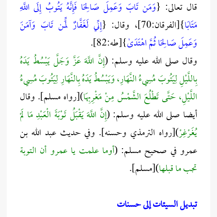
قال تعالى: {
وَمَن تَابَ وَعَمِلَ صَالِحًا فَإِنَّهُ يَتُوبُ إِلَى اللَّهِ
مَتَابًا
}[الفرقان:70]، وقال: {
إِنِّي لَغَفَّارٌ لِّمَن تَابَ وَآمَنَ
وَعَمِلَ صَالِحًا ثُمَّ اهْتَدَىٰ
}[طه:82].
وقال صلى الله عليه وسلم: (
إِنَّ اللَّهَ عَزَّ وَجَلَّ يَبْسُطُ يَدَهُ
بِاللَّيْلِ لِيَتُوبَ مُسِيءُ النَّهَارِ، وَيَبْسُطُ يَدَهُ بِالنَّهَارِ لِيَتُوبَ مُسِيءُ
اللَّيْلِ، حَتَّى تَطْلُعَ الشَّمْسُ مِنْ مَغْرِبِهَا
)[رواه مسلم]. وقال
أيضا صلى الله عليه وسلم: (
إِنَّ اللَّهَ يَقْبَلُ تَوْبَةَ الْعَبْدِ مَا لَمْ
يُغَرْغِرْ
)[رواه الترمذي وحسنه]. وفي حديث عبد الله بن
عمرو في صحيح مسلم: (
أوما علمت يا عمرو أن التوبة
تجب ما قبلها
)[مسلم].
تبديل السيئات إلى حسنات