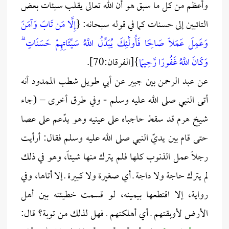
وأعظم من كل ما سبق هو أن الله تعالى يقلب سيئات بعض
التائبين إلى حسنات كما في قوله سبحانه: {
إِلَّا مَن تَابَ وَآمَنَ
وَعَمِلَ عَمَلًا صَالِحًا فَأُولَٰئِكَ يُبَدِّلُ اللَّهُ سَيِّئَاتِهِمْ حَسَنَاتٍ ۗ
وَكَانَ اللَّهُ غَفُورًا رَّحِيمًا
}[الفرقان:70].
عن عبد الرحمن بين جبير عن أبي طويل شطب الممدود أنه
أتى النبي صلى الله عليه وسلم - وفي طرق أخرى – (جاء
شيخ هرم قد سقط حاجباه على عينيه وهو يدّعم على عصا
حتى قام بين يديّ النبي صلى الله عليه وسلم فقال: أرأيت
رجلاً عمل الذنوب كلها فلم يترك منها شيئاً، وهو في ذلك
لم يترك حاجة ولا داجة ـ أي صغيرة ولا كبيرة ـ إلا أتاها، وفي
رواية، إلا اقتطعها بيمينه، لو قسمت خطيئته بين أهل
الأرض لأوبقتهم ـ أي أهلكتهم ـ فهل لذلك من توبة؟ قال: