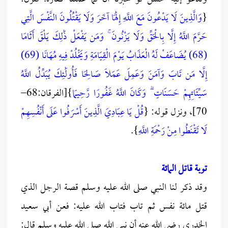
{
وَالَّذِينَ لَا يَدْعُونَ مَعَ اللَّهِ إِلَٰهًا آخَرَ وَلَا يَقْتُلُونَ النَّفْسَ الَّتِي
حَرَّمَ اللَّهُ إِلَّا بِالْحَقِّ وَلَا يَزْنُونَ ۚ وَمَن يَفْعَلْ ذَٰلِكَ يَلْقَ أَثَامًا
(68) يُضَاعَفْ لَهُ الْعَذَابُ يَوْمَ الْقِيَامَةِ وَيَخْلُدْ فِيهِ مُهَانًا (69)
إِلَّا مَن تَابَ وَآمَنَ وَعَمِلَ عَمَلًا صَالِحًا فَأُولَٰئِكَ يُبَدِّلُ اللَّهُ
سَيِّئَاتِهِمْ حَسَنَاتٍ ۗ وَكَانَ اللَّهُ غَفُورًا رَّحِيمًا
}[الفرقان:68–
70]، ونزل قوله: {
قُلْ يَا عِبَادِيَ الَّذِينَ أَسْرَفُوا عَلَى أَنْفُسِهِمْ
لَا تَقْنَطُوا مِنْ رَحْمَةِ اللَّهِ
}.
توبة قاتل المائة
وقد ذكر لنا النبي صلى الله عليه وسلم قصة الرجل الذي
قتل مائة نفس ثم تاب فتاب الله عليه: فعن أبي سعيد
الخدري رضي الله عنه أن نبي الله صلى الله عليه وسلم قال: