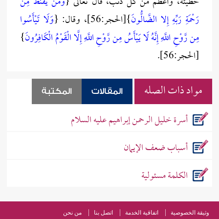
خطيئة، وأعظم من كل ذنب، قال تعالى {
وَمَنْ يَقْنَطُ مِنْ
رَحْمَةِ رَبِّهِ إِلا الضَّالُّونَ
}[الحجر:56]، وقال: {
وَلَا تَيْأَسُوا
مِن رَّوْحِ اللَّهِ إِنَّهُ لَا يَيْأَسُ مِن رَّوْحِ اللَّهِ إِلَّا الْقَوْمُ الْكَافِرُونَ
}
[الحجر:56].
مواد ذات الصله
المقالات
المكتبة
أسرة خليل الرحمن إبراهيم عليه السلام
أسباب ضعف الإيمان
الكلمة مسئولية
وثيقة الخصوصية
اتفاقية الخدمة
اتصل بنا
من نحن