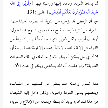
لنا بساط التوبة، ودعانا إليها ورغبنا فيها {
وتُوبُوا إِلَى اللَّهِ
جَمِيعًا أَيُّهَ الْمُؤْمِنُونَ لَعَلَّكُمْ تُفْلِحُونَ
} [النور:31].
غير أن البعض قد يؤخره عن التوبة ـ أو يصرفه أحيانا عنها ـ
ما يراه من كثرة ذنبه، أو قبح فعله، وربما تسمع شابا يقول:
أريد أن أتوب ولكن ذنوبي كثيرة جداً، فأنا لم أترك نوعاً من
الفواحش إلا اقترفته، ولا ذنباً تتخيله إلا ارتكبته، لدرجة أني
لا أدري هل يمكن أن يغفر الله لي ما فعلته في تلك السنوات
الطويلة؟ ولو علمت أن الله يسامحني ويغفر لي لتبت الآن.
هذا شعور وجدته عند بعض من كلمتهم من الشباب،
وبعضهم يتمنى العودة والتوبة، ولكن دخل إليه الشيطان
من هذا المدخل؛ يريد أن يثبطه ويمنعه من الإقلاع والتوبة،