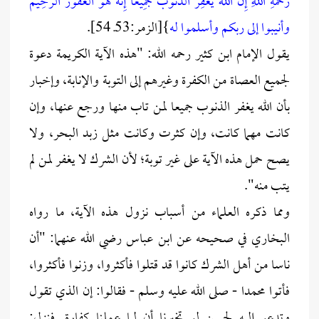
رَحْمَةِ اللَّهِ
إِنَّ اللَّهَ يَغْفِرُ الذُّنُوبَ جَمِيعًا إِنَّهُ هُوَ الْغَفُورُ الرَّحِيمُ
وأنيبوا إلى ربكم وأسلموا له
}[الزمر:53ـ 54].
يقول الإمام ابن كثير رحمه الله: "هذه الآية الكريمة دعوة
لجميع العصاة من الكفرة وغيرهم إلى التوبة والإنابة، وإخبار
بأن الله يغفر الذنوب جميعا لمن تاب منها ورجع عنها، وإن
كانت مهما كانت، وإن كثرت وكانت مثل زبد البحر، ولا
يصح حمل هذه الآية على غير توبة؛ لأن الشرك لا يغفر لمن لم
يتب منه".
ومما ذكره العلماء من أسباب نزول هذه الآية، ما رواه
البخاري في صحيحه عن ابن عباس رضي الله عنهما: "أن
ناسا من أهل الشرك كانوا قد قتلوا فأكثروا، وزنوا فأكثروا،
فأتوا محمدا - صلى الله عليه وسلم - فقالوا: إن الذي تقول
وتدعو إليه لحسن لو تخبرنا أن لما عملنا كفارة. فنزل: