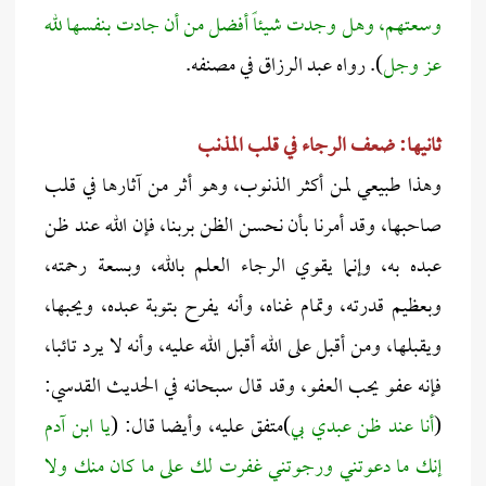
وسعتهم، وهل وجدت شيئاً أفضل من أن جادت بنفسها لله
عز وجل
). رواه عبد الرزاق في مصنفه.
ثانيها: ضعف الرجاء في قلب المذنب
وهذا طبيعي لمن أكثر الذنوب، وهو أثر من آثارها في قلب
صاحبها، وقد أمرنا بأن نحسن الظن بربنا، فإن الله عند ظن
عبده به، وإنما يقوي الرجاء العلم بالله، وبسعة رحمته،
وبعظيم قدرته، وتمام غناه، وأنه يفرح بتوبة عبده، ويحبها،
ويقبلها، ومن أقبل على الله أقبل الله عليه، وأنه لا يرد تائبا،
فإنه عفو يحب العفو، وقد قال سبحانه في الحديث القدسي:
(
أنا عند ظن عبدي بي
)متفق عليه، وأيضا قال: (
يا ابن آدم
إنك ما دعوتني ورجوتني غفرت لك على ما كان منك ولا