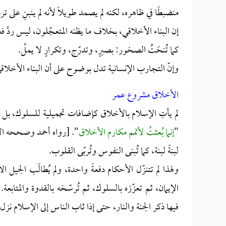
منضبطًا في ظاهره، لكنه لم يصمد طويلًا لأنه لم ينبنِ على تر
إن البناء الأخلاقي، بخلاف ما يظنه المتعجّلون، ليس ردَّ فع
كما تُنحَتُ الصخور: بصبرٍ، وتدرّج، وتكرارٍ لا يملّ.
وإنّ التجارب الإنسانية تدل بوضوح على أن البناء الأخلا
الأخلاق مشروع عمر
لم يأتِ الإسلام بالأخلاق كإضافات تجميلية للسلوك، بل
"
إنما بُعثتُ لأتمم مكارم الأخلاق
". [رواه أحمد وصححه الألبا
لبنةً لبنة، كما تُبنى النفوس وتُربّى القلوب.
ولهذا لم تتنزّل الأحكام دفعةً واحدة، ولم يُطالَب الجيل 
الإيمان، ثم تعزّزه بالسلوك، ثم تُرسّخه بالقدوة والمتابع
فيها ذكر الجنة والنار، حتى إذا ثاب الناس إلى الإسلام نزل