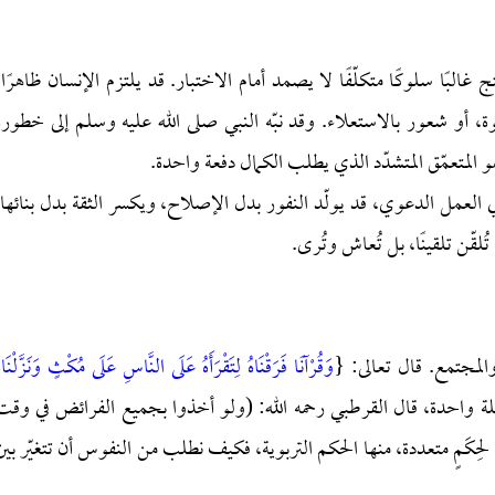
البًا سلوكًا متكلّفًا لا يصمد أمام الاختبار. قد يلتزم الإنسان ظاهرًا،
قسوة، أو شعور بالاستعلاء. وقد نبّه النبي صلى الله عليه وسلم إلى خطورة
و المتعمّق المتشدّد الذي يطلب الكمال دفعة واحدة.
في العمل الدعوي، قد يولّد النفور بدل الإصلاح، ويكسر الثقة بدل بنائها.
قّن تلقينًا، بل تُعاش وتُرى.
والمجتمع. قال تعالى: {
وَقُرْآنًا فَرَقْنَاهُ لِتَقْرَأَهُ عَلَى النَّاسِ عَلَى مُكْثٍ وَنَزَّلْنَاه
عد شيء لا جملة واحدة، قال القرطبي رحمه الله: (ولو أخذوا بجميع الفرائض في وقت
 لحِكَمٍ متعددة، منها الحكم التربوية، فكيف نطلب من النفوس أن تتغيّر بين