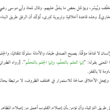
ُخفّف ويُيسّر، ويؤجّل بعض ما يشقّ عليهم. وقال لمعاذ وأبي موسى رضي
خاري]. وهذه قاعدة أخلاقية وتربوية كبرى، تُؤكّد أن الرفق طريق البناء،
لا قناعًا مؤقّتًا. يصبح الصدق طبعًا، والأمانة سلوكًا تلقائيًا، والحِلم
المعنى بقوله: "
إنما العلم بالتعلّم، وإنما الحِلم بالتحلّم
". [رواه الطبراني
ومة لا بالقفز.
س، ويجعل الأخلاق صالحة للاستمرار في مختلف الظروف، لا مرتبطة بحالة
بر على طريق التزكية، وأن تؤمن بأن إصلاح القلوب أعمق من إصلاح المظاهر،