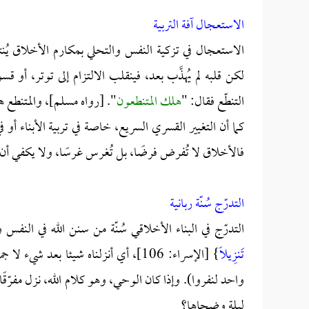
الاستعجال آفة التربية
الاستعجال في تزكية النفس والتحلي بمكارم الأخلاق يُنتج غ
لكن قلبه لم يُهذَّب بعد، فينقلب الالتزام إلى توتر، أو 
التنطّع فقال: "
هلك المتنطعون
". [رواه مسلم]، والمتنطع ه
كما أن التغيير القسري السريع، خاصة في تربية الأبناء أو 
فالأخلاق لا تُفرض فرضًا، بل تُغرس غرسًا، ولا يكفي أن تُل
التدرّج سُنّة ربانية
التدرّج في البناء الأخلاقي سُنّة من سنن الله في النفس 
تَنزِيلًا
} [الإسراء: 106]، أي أنزلناه شيئا ب
واحد لنفروا). وإذا كان الوحي، وهو كلام الله، نزل مفرّقًا
ليلة وضحاها؟