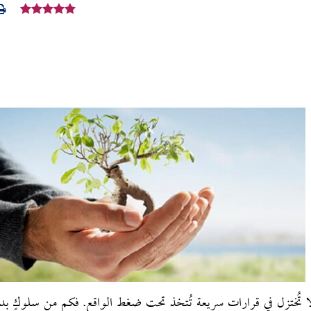
ا تُختزل في قرارات سريعة تُتخذ تحت ضغط الواقع. فكم من سلوكٍ بدا