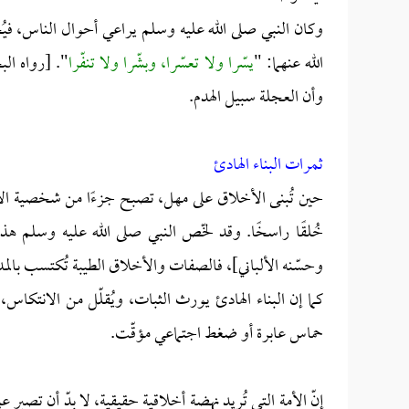
وكان النبي صلى الله عليه وسلم يراعي أحوال الناس، في
الله عنهما: "
يسّرا ولا تعسّرا، وبشّرا ولا تنفّرا
". [رواه الب
وأن العجلة سبيل الهدم.
ثمرات البناء الهادئ
حين تُبنى الأخلاق على مهل، تصبح جزءًا من شخصية الإنسان 
خُلقًا راسخًا. وقد لخّص النبي صلى الله عليه وسلم هذا 
وحسّنه الألباني]، فالصفات والأخلاق الطيبة تُكتسب بالمدا
كما إن البناء الهادئ يورث الثبات، ويُقلّل من الانتكا
حماس عابرة أو ضغط اجتماعي مؤقّت.
إنّ الأمة التي تُريد نهضة أخلاقية حقيقية، لا بدّ أن تص