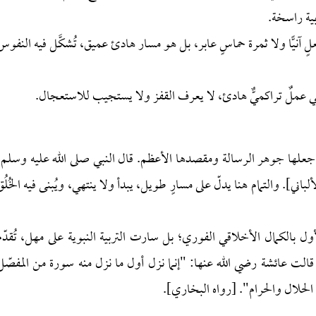
بية راسخة.
لٍ آنيًّا ولا ثمرة حماسٍ عابر، بل هو مسار هادئ عميق، تُشكَّل فيه النفوس
قي عملٌ تراكميٌّ هادئ، لا يعرف القفز ولا يستجيب للاستعجال.
 جعلها جوهر الرسالة ومقصدها الأعظم. قال النبي صلى الله عليه وسلم:
ني]. والتمام هنا يدلّ على مسارٍ طويل، يبدأ ولا ينتهي، ويُبنى فيه الخُلُق
الأول بالكمال الأخلاقي الفوري؛ بل سارت التربية النبوية على مهل، تُقدّم
ة. قالت عائشة رضي الله عنها: "إنما نزل أول ما نزل منه سورة من المفصّل
 الحلال والحرام". [رواه البخاري].