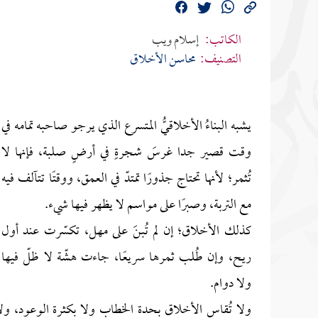
الكاتب:
إسلام ويب
التصنيف:
محاسن الأخلاق
يشبه البناءُ الأخلاقيُّ المتسرع الذي يرجو صاحبه تمامه في
وقت قصير جدا غرسَ شجرةٍ في أرضٍ صلبة، فإنها لا
تُثمر؛ لأنها تحتاج جذورًا تمتدّ في العمق، ووقتًا تتآلف فيه
مع التربة، وصبرًا على مواسم لا يظهر فيها شيء.
كذلك الأخلاق؛ إن لم تُبنَ على مهل، تكسّرت عند أول
ريح، وإن طُلب ثمرها سريعًا، جاءت هشّة لا ظلّ فيها
ولا دوام.
ولا تُقاس الأخلاق بحدة الخطاب ولا بكثرة الوعود، ول