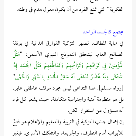
الفكرية" التي تمنع الفرد من أن يكون معول هدم في وطنه.
مجتمع كالجسد الواحد
في نهاية المطاف، تصهر التزكية الفوارق الذاتية في بوتقة
الصالح العام، ليتحقق النموذج النبوي الأسمى: "
مَثَلُ
الْمُؤْمِنِينَ فِي تَوَادِّهِمْ وَتَرَاحُمِهِمْ وَتَعَاطُفِهِمْ مَثَلُ الْجَسَدِ إِذَا
اشْتَكَى مِنْهُ عُضْوٌ تَدَاعَى لَهُ سَائِرُ الْجَسَدِ بِالسَّهَرِ وَالْحُمَّى
"
[رواه مسلم]. هذا التداعي ليس مجرد موقف عاطفي عابر،
بل هو منظومة أمنية واجتماعية متكاملة، حيث يشعر كل فرد
أنه مسؤول عن استقرار الكل.
إن إهمال جانب التزكية في التربية والتعليم والإعلام هو فتحٌ
للأبواب أمام التطرف، والجريمة، والتفكك الأسري. فبغير