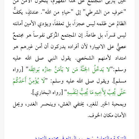
حين يتربى المجتمع على هذا المفهوم، يتحول الأمن من
"خوفٍ من الشرطي" إلى "حياءٍ من الله". عندئذٍ، يكفُّ
الظالم عن ظلمه ليس عجزاً، بل تعففاً، ويؤدي الأمين أمانته
ليس قسراً، بل طاعةً. إن المجتمع المُزكى نفوساً هو مجتمعٌ
عصيُّ على الانهيار؛ لأن أفراده يدركون أن أمن غيرهم هو
امتداد لأمنهم الشخصي. يقول النبي صلى الله عليه
وسلم:"
لا يَدخُلُ الجَنَّةَ مَن لا يَأمَنُ جارُه بَوائِقَه
" [رواه
مسلم]. ويقول صلى الله عليه وسلم: "
لَا يُؤْمِنُ أَحَدُكُمْ
حَتَّى يُحِبَّ لِأَخِيهِ مَا يُحِبُّ لِنَفْسِهِ
" [رواه البخاري].
وبمحبة الخير للغير، يختفي الغش، وينحسر الغدر، ويحل
الأمان مكان الخوف.
التزكية والتعايش: جسور الوئام في مجتمع التعدد