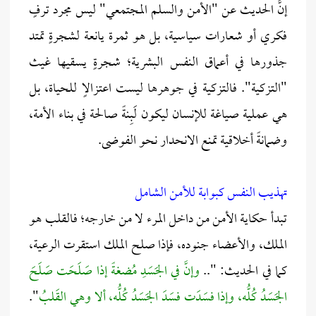
إنَّ الحديث عن "الأمن والسلم المجتمعي" ليس مجرد ترفٍ
فكري أو شعارات سياسية، بل هو ثمرة يانعة لشجرةٍ تمتد
جذورها في أعماق النفس البشرية؛ شجرةٍ يسقيها غيث
"التزكية". فالتزكية في جوهرها ليست اعتزالٍا للحياة، بل
هي عملية صياغة للإنسان ليكون لَبِنةً صالحة في بناء الأمة،
وضمانةً أخلاقية تمنع الانحدار نحو الفوضى.
تهذيب النفس كبوابة للأمن الشامل
تبدأ حكاية الأمن من داخل المرء لا من خارجه؛ فالقلب هو
الملك، والأعضاء جنوده، فإذا صلح الملك استقرت الرعية،
كما في الحديث: "..
وإنَّ في الجَسَدِ مُضغةً إذا صَلَحَت صَلَحَ
الجَسَدُ كُلُّه، وإذا فسَدَت فسَدَ الجَسَدُ كُلُّه، ألا وهي القَلبُ
".