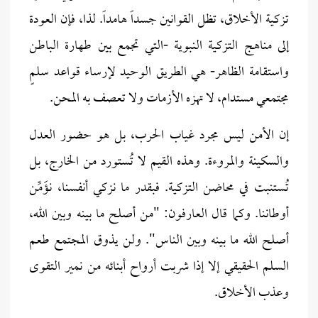
تزكية الأخلاق، تظل القوانين جسداً هامداً. لذا، فإن العودة
إلى مناهج التزكية النبوية -التي تجمع بين طهارة الباطن
واستقامة الظاهر- هي الطريق الوحيد لإرساء قواعد سلمٍ
مجتمعي مستدام، لا تهزه الأزمات ولا تعصف به المحن.
إن الأمن ليس مجرد غياب الحرب، بل هو حضور العدل
والسكينة والمروءة. وهذه القيم لا تُستورد من الخارج، بل
تُستنبت في محاضن التزكية. فبقدر ما نزكي أنفسنا، نؤَمِّن
أوطاننا. وكما قال العارفون: "من أصلح ما بينه وبين الله،
أصلح الله ما بينه وبين الناس". ولن يذوق المجتمع طعم
السلم الحقيقي إلا إذا شربت أرواح أبنائه من نمير التقوى
وعذب الأخلاق.