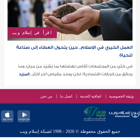
اقرأ في إسلام ويب
العمل الخيري في الإسلام.. حين يتحول العطاء إلى صناعة
للحياة
في كثير من المجتمعات تُقاس نهضتها بما يُشَيّد من مبانٍ، وما
يحقق من إنجازات اقتصادية، لكن يوجد مقياس آخر أكثر...
المزيد
وثيقة الخصوصية
اتفاقية الخدمة
اتصل بنا
من نحن
جميع الحقوق محفوظة © 2026 - 1998 لشبكة إسلام ويب