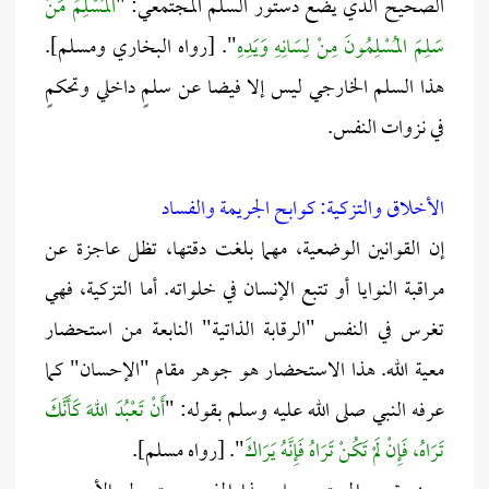
الصحيح الذي يضع دستور السلم المجتمعي: "
المُسْلِمُ مَنْ
سَلِمَ المُسْلِمُونَ مِنْ لِسَانِهِ وَيَدِهِ
". [رواه البخاري ومسلم].
هذا السلم الخارجي ليس إلا فيضا عن سلمٍ داخلي وتحكمٍ
في نزوات النفس.
الأخلاق والتزكية: كوابح الجريمة والفساد
إن القوانين الوضعية، مهما بلغت دقتها، تظل عاجزة عن
مراقبة النوايا أو تتبع الإنسان في خلواته. أما التزكية، فهي
تغرس في النفس "الرقابة الذاتية" النابعة من استحضار
معية الله. هذا الاستحضار هو جوهر مقام "الإحسان" كما
عرفه النبي صلى الله عليه وسلم بقوله: "
أَنْ تَعْبُدَ اللهَ كَأَنَّكَ
تَرَاهُ، فَإِنْ لَمْ تَكُنْ تَرَاهُ فَإِنَّهُ يَرَاكَ
". [رواه مسلم].