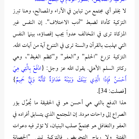
لا يخلو أي مجتمع من تباين في الآراء والمصالح، وهنا تبرز
التزكية كأداة لضبط "أدب الاختلاف". إن النفس غير
المزكاة ترى في المخالف عدواً يجب إقصاؤه، بينما النفس
التي تهذبت بالقرآن والسنة ترى في التنوع آية من آيات الله.
التزكية تزرع "الحلم" و"العفو" و"كظم الغيظ"، وهي
ركائز السلم الأهلي. يقول الله عز وجل: {
ادْفَعْ بِالَّتِي هِيَ
أَحْسَنُ فَإِذَا الَّذِي بَيْنَكَ وَبَيْنَهُ عَدَاوَةٌ كَأَنَّهُ وَلِيٌّ حَمِيمٌ
}
[فصلت: 34].
هذا الدفع بالتي هي أحسن هو في الحقيقة ما يُحوِّل بؤر
الصراع إلى واحات مودة. إن المجتمع الذي يتسابق أفراده في
العفو والتغافل هو مجتمعٌ صلب البنيان، لا تؤثر فيه دعوات
الفتنة ولا رياح التحريض. فالتزكية تبني "الحصانة