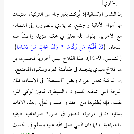
[البخاري].
إن النفس الإنسانية إذا تُرِكت بغير لجام من التزكية، استبدت
بها أهواء الأنانية والجشع، مما يؤدي بالضرورة إلى التصادم
مع الآخرين. يقول الله تعالى في محكم تنزيله واصفاً هذه
النجاة: {
قَدْ أَفْلَحَ مَنْ زَكَّاهَا * وَقَدْ خَابَ مَنْ دَسَّاهَا
}.
(الشمس: 9-10). هذا الفلاح ليس أخروياً فحسب، بل
هو فلاحٌ دنيوي يتجسد في طمأنينة الفرد وسكون المجتمع.
إن التزكية تعمل على ترويض "السبعية" في الإنسان، تلك
النزعة التي تدفعه للعدوان والسيطرة. فحين يُزكي المرء
نفسه، فإنه يُطهّرها من الحقد والحسد والغلّ، وهذه الآفات
بمثابة قنابل موقوتة تنفجر في صورة صراعاتٍ طبقية
واجتماعية. وكما قال النبي صلى الله عليه وسلم في الحديث