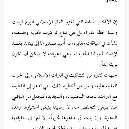
2-4).
إن الأفكار الهدامة التي تغزو العالم الإسلامي اليوم ليست
وليدة لحظة عابرة، بل هي نتاج تراكمات فكرية وفلسفية،
نشأت في سياقات مغايرة، ثم أُعيد تصديرها إلى بيئاتنا بقصد
لإفساد أجيالنا الجديدة، وهي دعوات لا يمكن أن تكون
بريئة أبداً.
جبهات كثيرة من التشكيك في التراث الإسلامي، إلى الحرب
العلنية عليه، ولعل من أخطرها تلك التي تدعو إلى القطيعة
مع التراث، بحجة التحديث، والتجديد، فتجعل من الماضي
عبئاً ينبغي التخلص منه، لا رصيداً ينبغي استثماره، وهذه
الدعوة، وإن بدت في ظاهرها تحرراً، إلا أنها في حقيقتها
تفريغ للهوية من مضمونها، وقطعٌ لجذور الانتماء.