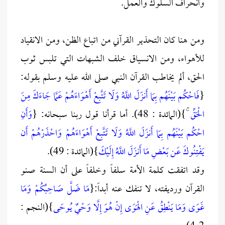
وانحراف السلوك والعمل.
ومن هنا كان التحذير القرآني من اتباع الظن، ومن الانقياد
للأهواء، ومن الانسياق خلف الشبهات التي تلبس ثوب
الحق، ألم يخاطب القرآن النبي صلى الله عليه وسلم بقوله:
{
فَاحْكُم بَيْنَهُم بِمَا أَنزَلَ اللَّهُ وَلَا تَتَّبِعْ أَهْوَاءَهُمْ عَمَّا جَاءَكَ مِنَ
الْحَقِّ
ۚ}(المائدة : 48). أما قرأنا قول ربنا سبحانه: {
وَأَنِ
احْكُم بَيْنَهُم بِمَا أَنزَلَ اللَّهُ وَلَا تَتَّبِعْ أَهْوَاءَهُمْ وَاحْذَرْهُمْ أَن
يَفْتِنُوكَ عَن بَعْضِ مَا أَنزَلَ اللَّهُ إِلَيْكَ
}(المائدة : 49).
وقد اتفقت كلمة الأمة سلفاً وخلفاً على أن السنة صنو
القرآن ورديفته، لا تنفك عنه أبداً:{
مَا ضَلَّ صَاحِبُكُمْ وَمَا
غَوَى وَمَا يَنْطِقُ عَنِ الْهَوَى إِنْ هُوَ إِلَّا وَحْيٌ يُوحَى
}(النجم :