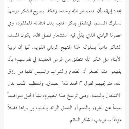
يجدد إيمانه بأن المنعم هو الله وحده، وهكذا يصبح الشكر موجهاً
لسلوك المسلم، فينشغل بذكر المنعِم بدل التفاته للمفقود، وفي
عصرنا المادي الذي يقلّ فيه استشعار فضل الله، يكون المسلم
الشاكر داعياً بسلوكه لهذا المنهج الرباني القويم. كما أن تربية
الأبناء على شكر الله تنطلق من غرس العقيدة في نفوسهم؛ بأن
يفهموا منذ الصغر أن الطعام والشراب والملبس كلها من رزق
الله، فنوجّههم لقول "الحمد لله" بصدق، ولتعظيم المُنعِم بدل
الانشغال بالنعمة. ومتى ترسخ هذا المفهوم، نشأ الجيل متواضعاً
بعيداً عن الغرور بالنعم أو التعلق الزائد بالدنيا، بل يراها فضلًا
مؤقتًا يستوجب الشكر الدائم.