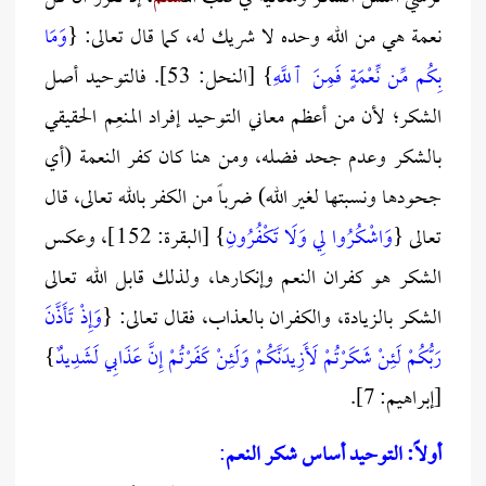
نعمة هي من الله وحده لا شريك له، كما قال تعالى: {
وَمَا
بِكُم مِّن نِّعْمَةٍ فَمِنَ ٱللَّهِ
} [النحل: 53]. فالتوحيد أصل
الشكر؛ لأن من أعظم معاني التوحيد إفراد المنعِم الحقيقي
بالشكر وعدم جحد فضله، ومن هنا كان كفر النعمة (أي
جحودها ونسبتها لغير الله) ضرباً من الكفر بالله تعالى، قال
تعالى {
وَاشْكُرُوا لِي وَلَا تَكْفُرُونِ
} [البقرة: 152]، وعكس
الشكر هو كفران النعم وإنكارها، ولذلك قابل الله تعالى
الشكر بالزيادة، والكفران بالعذاب، فقال تعالى: {
وَإِذْ تَأَذَّنَ
رَبُّكُمْ لَئِنْ شَكَرْتُمْ لَأَزِيدَنَّكُمْ وَلَئِنْ كَفَرْتُمْ إِنَّ عَذَابِي لَشَدِيدٌ
}
[إبراهيم: 7].
أولاً: التوحيد أساس شكر النعم
: