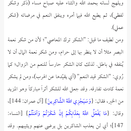
ويلهج لسانه بحمد الله والثناء عليه صباح مساء (ذكر وشكر
لفظي)، ثم يطيع الله فيما أمره وينفق النعم في مرضاته (شكر
عملي).
ومن لطيف ما قيل: "الشكر ترك المعاصي"؛ لأن من شكر نعمة
البصر مثلا أن لا ينظر بها إلى حرام، ومن شكر نعمة المال أن لا
يُنفقه في باطل. لذلك كان الشكر حارساً للنعم من الزوال؛ كما
رُوي: "الشكر قيد النعم" (أي يقيّدها عن الهرب)، ومن لم يشكر
نعمة كادت تفارقه. وقد جعل الله للشكر أثراً مباركاً وهو المزيد
من الخير، فقال: {
وَسَيَجْزِي اللَّهُ الشَّاكِرِينَ
} [آل عمران: 144]،
وقال: {
مَا يَفْعَلُ اللَّهُ بِعَذَابِكُمْ إِنْ شَكَرْتُمْ وَآمَنْتُمْ
} [النساء:
147]؛ أي لن يعذب الشاكرين بل يرضى عنهم ويثيبهم. وقد