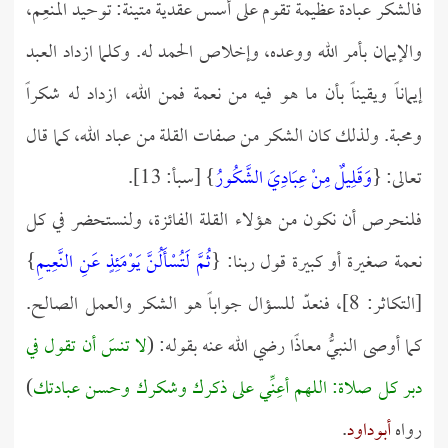
فالشكر عبادة عظيمة تقوم على أسس عقدية متينة: توحيد المنعِم،
والإيمان بأمر الله ووعده، وإخلاص الحمد له. وكلما ازداد العبد
إيماناً ويقيناً بأن ما هو فيه من نعمة فمن الله، ازداد له شكراً
ومحبة. ولذلك كان الشكر من صفات القلة من عباد الله، كما قال
تعالى: {
وَقَلِيلٌ مِنْ عِبَادِيَ الشَّكُورُ
} [سبأ: 13].
فلنحرص أن نكون من هؤلاء القلة الفائزة، ولنستحضر في كل
نعمة صغيرة أو كبيرة قول ربنا: {
ثُمَّ لَتُسْأَلُنَّ يَوْمَئِذٍ عَنِ النَّعِيمِ
}
[التكاثر: 8]، فنعدّ للسؤال جواباً هو الشكر والعمل الصالح.
كما أوصى النبيُّ معاذًا رضي الله عنه بقوله: (
لا تنسَ أن تقول في
دبر كل صلاة: اللهم أعِنِّي على ذكرك وشكرك وحسن عبادتك
)
رواه
أبوداود
.