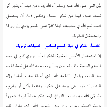
بيَّن النبي صلى الله عليه وسلم أن الله يحب من عبده أن يظهر أثر
نعمته عليه، فهذا من شكر النعمة. وعكس ذلك أن يستعمل
العبد نعم الله في معصيته، فهذا كفرٌ عملي للنعم يؤدي إلى زوالها
واستحقاق العقوبة.
خامساً: الشكر في حياة المسلم المعاصر – تطبيقات تربوية:
إن استحضار الأسس العقدية للشكر له أثر تربوي كبير في حياة
المسلم اليومية. فالمسلم حين يبدأ يومه بحمد الله على نعمة الحياة
بعد النوم، ويقول: "الحمد لله الذي أحيانا بعد ما أماتنا وإله
النشور"؛ فهو يبني يومه على شكر، وعندما يأكل أو يشرب
فيُسمِّي الله ويحمده بعد الفراغ، فإنه يشكر عملياً فيزداد شعوراً
بقيمة النعمة، وعندما يرى مبتلى فيحمد الله الذي عافاه، فإنه