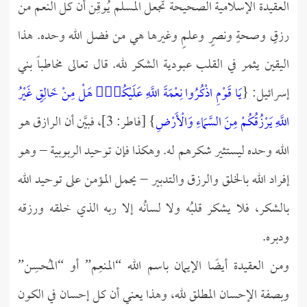
العقيدة الإسلامية الصحيحة تجعل المسلم يُوقِن أن كل النعم من
رزقٍ وصحةٍ ونصرٍ وعلمٍ وغيرها هي من فضل الله وحده. هذا
اليقين يثمر في القلب عبودية الشكر لله. قال تعالى مخاطباً بني
إسرائيل: {
يَا قَوْمِ اذْكُرُوا نِعْمَةَ اللَّهِ عَلَيْكُمْۚ هَلْ مِنْ خَالِقٍ غَيْرُ
اللَّهِ يَرْزُقُكُمْ مِنَ السَّمَاءِ وَالْأَرْضِ
} [فاطر: 3]، فبيَّن أن الرازق هو
الله وحده ليستثير شكرهم له. وهكذا فإن توحيد الربوبية – وهو
إفراد الله بالخلق والرزق والتدبير – يحمل المؤمن على توحيد الله
بالشكر، فلا يشكر قلبُه ولا لسانُه إلا ربه الذي خلقه ورزقه
ودبره.
ومن العقيدة أيضًا الإيمان باسم الله “المنعِم” أو “المُحسِن”
وبصفة الإحسان المطلق لله، وهذا يعني أن كل إحسان في الكون