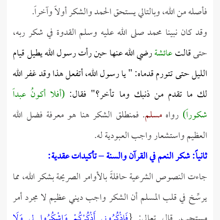
فأصله من الله، وبالتالي يستحق الحمد والشكر أولاً وآخراً.
وقد كان نبينا محمد صلى الله عليه وسلم القدوة في شكر ربه،
حتى
قالت
عائشة
رضي الله عنها حين رأت رسول الله يطيل قيام
الليل حتى تتورم قدماه: "
يا رسول الله، أتفعل هذا وقد غفر الله
لك ما تقدم من ذنبك وما تأخر؟"
فقال:
(أفلا أكونُ عبداً
شكوراً)
رواه
مسلم
. فمنطلق الشكر هنا هو معرفة فضل الله
العظيم واستشعار واجب العبودية له.
ثانياً: شكر النعم في القرآن والسنة – تأكيدات عقدية:
جاءت النصوص الشرعية حافلةً بالأوامر الصريحة بشكر الله، مما
يرسِّخ في قلب المسلم أن الشكر واجب ديني عظيم لا مجرد أمر
مستحب. قال تعالى: {
فَاذْكُرُونِي أَذْكُرْكُمْ وَاشْكُرُوا لِي وَلَا