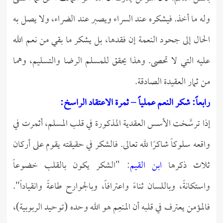
وله ما أخذ. فيشكره عند السراء ويصبر عند الضراء، ولا يصل به
الحال إلى جحود النعمة إن فقدها، بل يشكر ما بقي من نعم الله
عليه التي لا تحصى. وهذا يحقق للمسلم الرضا والتسليم، وهما
من ثمار العقيدة الصادقة.
رابعاً: شكر النعم عملياً – ثمرة الاعتقاد الراسخ:
إذا ترسَّخت الأسس العقدية المذكورة في قلب المسلم، أثمرت في
واقعه سلوكاً شاكرًا لله تعالى. فالشكر في حقيقته يقوم على أركان
ثلاث ذكرها
ابن القيم
: "الشكر يكون بالقلب خضوعاً
واستكانةً، وباللسان ثناءً واعترافاً، وبالجوارح طاعةً وانقياداً".
فالمؤمن يعترف في قلبه أن المنعِم هو الله وحده (توحيد الربوبية)،