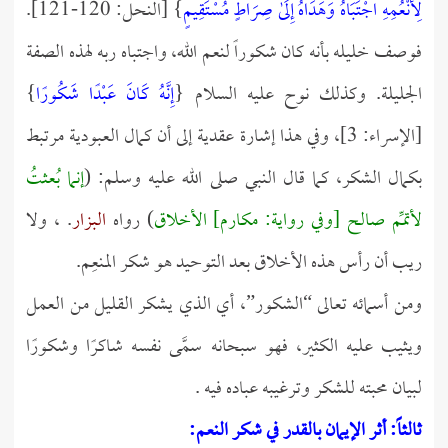
لِأَنْعُمِهِ اجْتَبَاهُ وَهَدَاهُ إِلَىٰ صِرَاطٍ مُسْتَقِيمٍ
} [النحل: 120-121].
فوصف خليله بأنه كان شكوراً لنعم الله، واجتباه ربه لهذه الصفة
الجليلة. وكذلك نوح عليه السلام {
إِنَّهُ كَانَ عَبْدًا شَكُورًا
}
[الإسراء: 3]، وفي هذا إشارة عقدية إلى أن كمال العبودية مرتبط
بكمال الشكر، كما قال النبي صلى الله عليه وسلم: (
إنما بُعثتُ
لأتمِّم صالح [وفي رواية: مكارم] الأخلاق
) رواه
البزار
. ، ولا
ريب أن رأس هذه الأخلاق بعد التوحيد هو شكر المنعِم.
ومن أسمائه تعالى “الشكور”، أي الذي يشكر القليل من العمل
ويثيب عليه الكثير، فهو سبحانه سمَّى نفسه شاكرًا وشكورًا
لبيان محبته للشكر وترغيبه عباده فيه .
ثالثاً: أثر الإيمان بالقدر في شكر النعم: