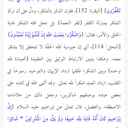
تَكْفُرُونِ
} [البقرة: 152]، فقرَن الذكر بالشكر، ودلَّ على أن ترك
الشكر بمنزلة الكفر (كفر النعمة). بل جعل الله الشكر غاية
الخلق والأمر، فقال: {
وَاشْكُرُوا نِعْمَتَ اللَّهِ إِنْ كُنْتُمْ إِيَّاهُ تَعْبُدُونَ
}
[النحل: 114]، أي إن عبودية الله الحقّة لا تتحقق إلا بشكر
نعمه. وهكذا يتبين الارتباط الوثيق بين العقيدة (العبادة لله
وحده) وبين الشكر؛ فكلما ازداد الإيمان والتوحيد رسوخاً في
القلب، ازداد العبد شكراً لله تعالى. وقد أثنى الله في كتابه على
بعض عباده بوصفهم شاكرين، وجعل ذلك من علامات
الاصطفاء والفضل، قال تعالى عن إبراهيم عليه السلام {
إِنَّ
إِبْرَاهِيمَ كَانَ أُمَّةً قَانِتًا لِلَّهِ حَنِيفًا وَلَمْ يَكُ مِنَ الْمُشْرِكِينَ * شَاكِرًا