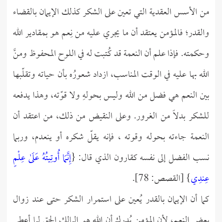
من الأسس العقدية التي تعين على الشكر كذلك الإيمان بالقضاء
والقدر؛ فالمؤمن يعتقد أن ما يجري عليه من نِعم هو بمقادير الله
وحكمته. فإذا علم أن النعمة قد كُتبت له في اللوح المحفوظ ومنَّ
الله بها عليه في الوقت المناسب، ازداد شعورُه بأن حياته وتقلّبها
بين النعم هي فضل من الله وليس بحولهِ ولا قوّته، وهذا يدفعه
للشكر بدلاً من الغرور. وعلى النقيض من ذلك، من اعتقد أن
النعمة جاءته بحوله وقوته ، فإنه يقلّ شكره أو ينعدم، وربما
نسب الفضل إلى نفسه كقارون الذي قال: {
إِنَّمَا أُوتِيتُهُ عَلَىٰ عِلْمٍ
عِندِي
} [القصص: 78].
كما أن الإيمان بالقدر يُعين على استمرار الشكر حتى عند زوال
بعض النعم، لأن المؤمن يُدرك أن الله هو المالك الحق لما أعطى