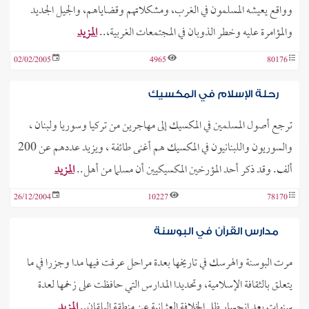
وواقع يعيشه المسلمون في الغرب، ومشكلاتهم وقضاياهم، والجيل الجديد
والمؤامرة عليه وخطر الذوبان في المجتمعات الغربية،..
المزيد
02/02/2005
4965
80176
رحلة الإسلام في المكسيك
ترجع أصول المسلمين في المكسيك إلى مهاجرين من تركيا وسوريا ولبنان ،
والسوريون واللبنانيون في المكسيك هم أغنى طائفة ، ويزيد عددهم عن 200
ألف. وقد ذكر أحد المؤرخين المكسيكيين أن مسلما من أهل..
المزيد
26/12/2004
10227
78170
مدارس القرآن في البوسنة
مرت البوسنة والهرسك في تاريخها بعدة مراحل عرفت فيها مدا وجزرا في ما
يتعلق بالثقافة الإسلامية، وتحديدا المدارس التي حافظت على زخمها لعدة
سنوات بعد انحسار ظل الخلافة العثمانية عن منطقة البلقان..
المزيد