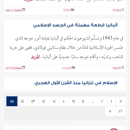
08/11/2004
7371
75783
ألبانيا قطعة مهملة في الجسد الإسلامي
في عام 1943م تسلَّم الشيوعيون الحكم في ألبانيا بقيادة أنور خوجه الذي
طمس الهوية الإسلامية تمامًا من خلال نظام ستاليني فولاذي، قضى على حرية
الشعب وتديّنه ، وأقام خوجه ستارًا حديديًا على ألبانيا..
المزيد
07/10/2004
11135
74197
الإسلام في تنزانيا منذ القرن الأول الهجري
تتكون جمهورية تنزانيا الاتحادية من (تنجانيكا وزنجبار) بعد اتحادهما في دولة
15
14
13
12
11
10
9
8
...
2
1
واحدة باسم تنزانيا، ونسبة المسلمين فيها نحو 69% والعاصمة تسمى دار
16
السلام. وتقع تنزانيا في شرقي القارة الافريقية، ويحدها..
المزيد
17/06/2004
19151
64932