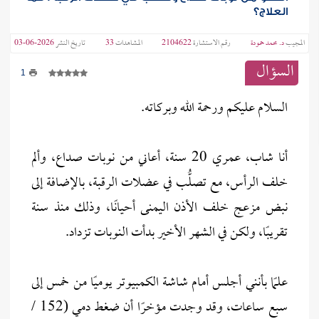
العلاج؟
المجيب
د. محمد حمودة
رقم الاستشارة
2104622
المشاهدات
33
تاريخ النشر
2026-06-03
السؤال
1
السلام عليكم ورحمة الله وبركاته.
أنا شاب، عمري 20 سنة، أعاني من نوبات صداع، وألم
خلف الرأس، مع تصلُّب في عضلات الرقبة، بالإضافة إلى
نبض مزعج خلف الأذن اليمنى أحيانًا، وذلك منذ سنة
تقريبًا، ولكن في الشهر الأخير بدأت النوبات تزداد.
علمًا بأنني أجلس أمام شاشة الكمبيوتر يوميًا من خمس إلى
سبع ساعات، وقد وجدت مؤخرًا أن ضغط دمي (152 /