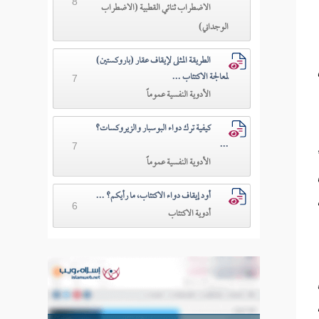
8
الاضطراب ثنائي القطبية (الاضطراب
الوجداني)
الطريقة المثلى لإيقاف عقار (باروكستين)
ي
لمعالجة الاكتئاب ...
7
الأدوية النفسية عموماً
كيفية ترك دواء البوسبار والزيروكسات؟
...
ء
7
الأدوية النفسية عموماً
أود إيقاف دواء الاكتئاب، ما رأيكم؟ ...
6
أدوية الاكتئاب