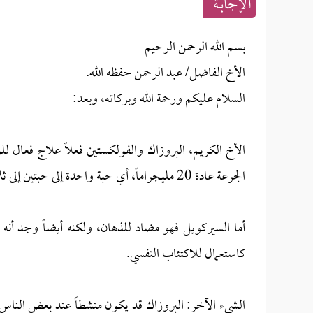
الإجابــة
بسم الله الرحمن الرحيم
الأخ الفاضل/ عبد الرحمن حفظه الله.
السلام عليكم ورحمة الله وبركاته، وبعد:
الأخ الكريم، البروزاك والفولكستين فعلاً علاج فعال ل
الجرعة عادة 20 مليجراماً، أي حبة واحدة إلى حبتين إلى ثلاث حبات، وبعض الأشخاص يحتاجون لجرعة كبيرة للوسواس القهري.
أما السيركويل فهو مضاد للذهان، ولكنه أيضاً وجد أنه ع
كاستعمال للاكتئاب النفسي.
الشيء الآخر: البروزاك قد يكون منشطاً عند بعض الناس، و