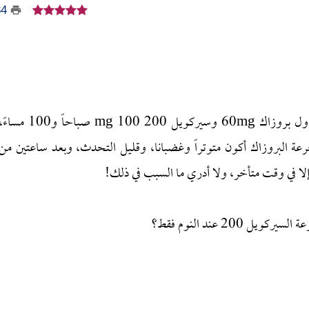
34
أنا مريض بالوسواس القهري المصحوب باكتئاب، وأتناول بروزاك 60mg وسيركويل 200 mg 100 صباحاً و100 مس
عة البروزاك أكون متوتراً وغضبانا، وقليل التحدث، وبعد ساعتين من
 إلا في وقت متأخر، ولا أدري ما السبب في ذلك!
20 عند النوم فقط؟