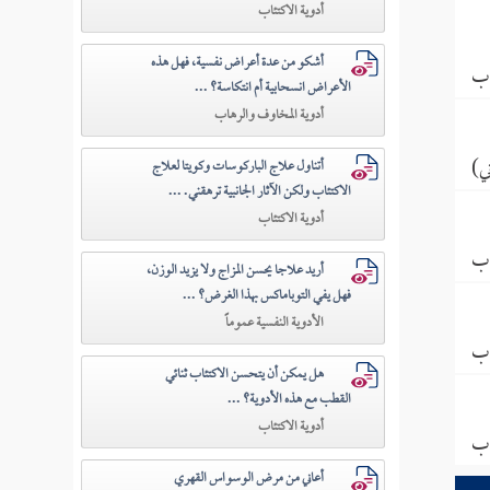
أدوية الاكتئاب
أشكو من عدة أعراض نفسية، فهل هذه
اب
الأعراض انسحابية أم انتكاسة؟ ...
أدوية المخاوف والرهاب
ي)
أتناول علاج الباركوسات وكويتا لعلاج
الاكتئاب ولكن الآثار الجانبية ترهقني. ...
أدوية الاكتئاب
اب
أريد علاجا يحسن المزاج ولا يزيد الوزن،
فهل يفي التوباماكس بهذا الغرض؟ ...
الأدوية النفسية عموماً
اب
هل يمكن أن يتحسن الاكتئاب ثنائي
القطب مع هذه الأدوية؟ ...
أدوية الاكتئاب
اب
أعاني من مرض الوسواس القهري