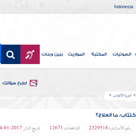
Indonesia
الصوتيات
المكتبة
المواريث
بنين وبنات
اطرح سؤالك
أدوية الاكتئاب
ئاب، ما العلاج؟
رقم الاستشارة
2329518
المشاهدات
12671
تاريخ النشر
2017-01-24