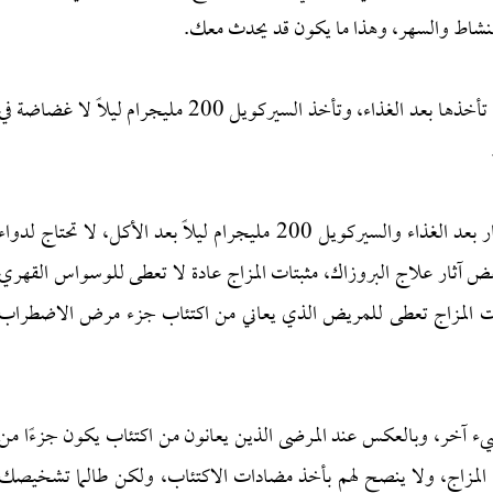
 النشاط والسهر، وهذا ما يكون قد يحدث معك.
لذلك أنصحك بأخذ البروزاك بالنهار حتى 3 حبات معاً، تأخذها بعد الغذاء، وتأخذ السيركويل 200 مليجرام ليلاً لا غضاضة ف
إذاً فلتكن جرعتك المثالية هي البروزاك 3 حبات في النهار بعد الغذاء والسيركويل 200 مليجرام ليلاً بعد الأكل، لا تحتاج لدوا
 آثار علاج البروزاك، مثبتات المزاج عادة لا تعطى للوسواس القهري
تات المزاج تعطى للمريض الذي يعاني من اكتئاب جزء مرض الاضطراب
شيء آخر، وبالعكس عند المرضى الذين يعانون من اكتئاب يكون جزءًا من
 المزاج، ولا ينصح لهم بأخذ مضادات الاكتئاب، ولكن طالما تشخيصك