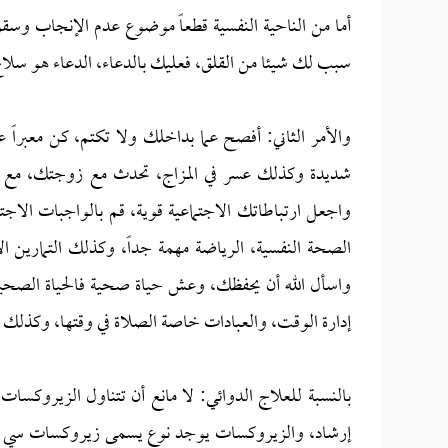
أما من الناحية النفسية قطعاً موضوع عدم الإنجاب وسقو
سبب لك شيئا من القلق، فعليك بالدعاء، الدعاء هو سل
والأمر الثاني: أفصح عما بداخلك ولا تكتم، كن معبراً 
شديدة وكذلك عسر في المزاج، تحدث مع زوجتك، مع صد
واجعل ارتباطاتك الاجتماعية قوية، قم بالواجبات الاجتماع
الصحة النفسية، الرياضة مهمة جداً، وكذلك التمارين ا
واسأل الله أن يحفظك، وعش حياة صحية فالحياة الصحية ت
إدارة الوقت، والعبادات خاصة الصلاة في وقتها، وكذلك ال
بالنسبة للعلاج الدوائي: لا مانع أن تتناول الزيروك
إرشاد، والزيروكسات يوجد نوع يسمى زيروكسات سي آر 