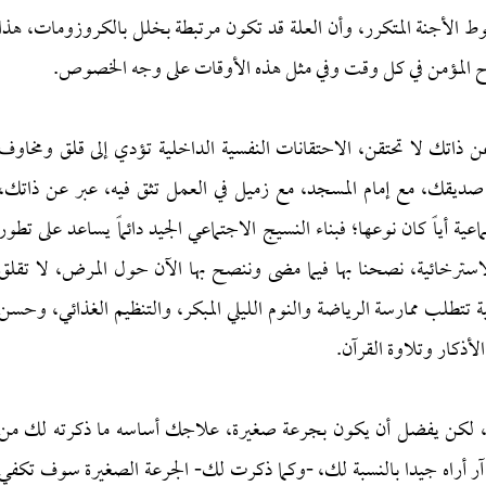
ط الأجنة المتكرر، وأن العلة قد تكون مرتبطة بخلل بالكروزومات، هذا
اح المؤمن في كل وقت وفي مثل هذه الأوقات على وجه الخصوص.
عن ذاتك لا تحتقن، الاحتقانات النفسية الداخلية تؤدي إلى قلق ومخاوف
يقك، مع إمام المسجد، مع زميل في العمل تثق فيه، عبر عن ذاتك،
ية أياً كان نوعها؛ فبناء النسيج الاجتماعي الجيد دائماً يساعد على تطور
لاسترخائية، نصحنا بها فيما مضى وننصح بها الآن حول المرض، لا تقلق
تطلب ممارسة الرياضة والنوم الليلي المبكر، والتنظيم الغذائي، وحسن
أذكار وتلاوة القرآن.
سات، لكن يفضل أن يكون بجرعة صغيرة، علاجك أساسه ما ذكرته لك من
أراه جيدا بالنسبة لك، -وكما ذكرت لك- الجرعة الصغيرة سوف تكفي