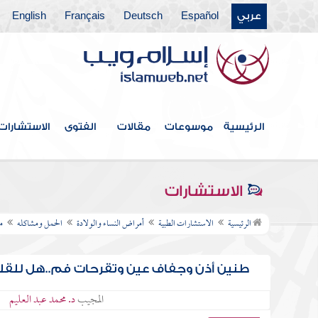
عربي
Español
Deutsch
Français
English
الرئيسية
موسوعات
مقالات
الفتوى
الاستشارات
الاستشارات
الرئيسية
الاستشارات الطبية
أمراض النساء والولادة
الحمل ومشاكله
م
طنين أذن وجفاف عين وتقرحات فم..هل للقلق 
المجيب
د. محمد عبد العليم