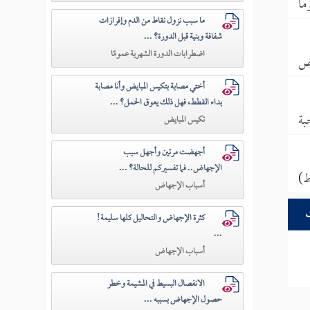
ما
ما سبب نزول نقاط من الدم وإفرازات
شفافة وبنية قبل الدورة؟ ...
اضطرابات الدورة الشهرية عمومًا
ض
أختي مصابة بتكيس المبايض وأنا مصابة
بداء القطط، فهل ذلك يعوق الحمل؟ ...
بة
تكيس المبايض
أجهضت مرتين وأجهل سبب
الإجهاض.. فما تفسيركم للحالة؟ ...
ط)
أسباب الإجهاض
كثرة الإجهاض والتحاليل كلها سليمة!
...
أسباب الإجهاض
الانفصال البسيط في المشيمة وخطر
حصول الإجهاض بسببه ...