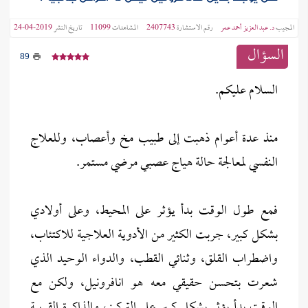
المجيب
د. عبد العزيز أحمد عمر
رقم الاستشارة
2407743
المشاهدات
11099
تاريخ النشر
2019-04-24
السؤال
89
السلام عليكم.
منذ عدة أعوام ذهبت إلى طبيب مخ وأعصاب، وللعلاج
النفسي لمعالجة حالة هياج عصبي مرضي مستمر.
فمع طول الوقت بدأ يؤثر على المحيط، وعلى أولادي
بشكل كبير، جربت الكثير من الأدوية العلاجية للاكتئاب،
واضطراب القلق، وثنائي القطب، والدواء الوحيد الذي
شعرت بتحسن حقيقي معه هو انافرونيل، ولكن مع
الوقت بدأ يؤثر بشكل كبير على التركيز، والذاكرة القريبة