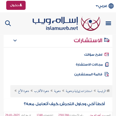
دخول
عربي
الاستشارات
طرح سؤالك
جالات الاستشارة
ائمة المستشارين
الرئيسية
استشارات إيمانية ودعوية
دعوية
دعوة الأقارب
دعوة الأخ
أخطأ أخي وحاول التحرش..كيف أتعامل معه؟
المجيب
د. أحمد الفرجابي
رقم الاستشارة
2501386
المشاهدات
1348
تاريخ النشر
2025-01-29