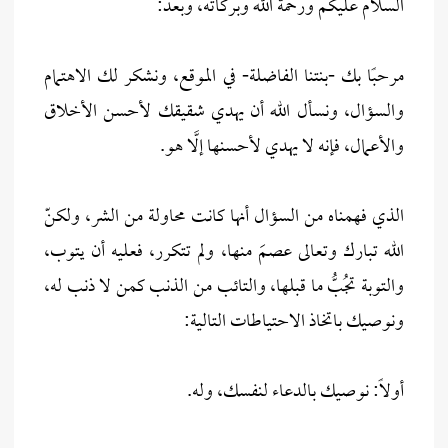
السلام عليكم ورحمة الله وبركاته، وبعد:
مرحبًا بك -بنتنا الفاضلة- في الموقع، ونشكر لك الاهتمام
والسؤال، ونسأل الله أن يهدي شقيقك لأحسن الأخلاق
والأعمال، فإنه لا يهدي لأحسنها إلَّا هو.
الذي فهمناه من السؤال أنها كانت محاولة من الشر، ولكنّ
الله تبارك وتعالى عصمَ منها، ولم تتكرر، فعليه أن يتوب،
والتوبة تجُبُّ ما قبلها، والتائب من الذنب كمن لا ذنب له،
ونوصيك باتخاذ الاحتياطات التالية:
أولاً: نوصيك بالدعاء لنفسك، وله.