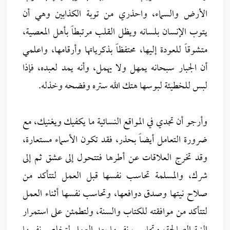
الأرض والسماء، واحذري من توبة الكذابين وهي أن
يتوب الإنسان بلسانه ويظل القلب مرتبطاً بأهل المعصية،
متشوقاً للعودة إليها، محتفظاً بذكرياتها وأرقامها، واعلمي
أن الجبار سبحانه يمهل ولا يهمل، وأنه يمد لعبده، فإذا
لبس للخطيئة لبوسها هتك الله ستره وفضحه وخذله.
وأرجو أن تجدي في المواقع النسائية ما يكفيك ويغنيك، مع
ضرورة التعامل أيضاً بحذر، فقد تكون الأسماء مستعارة،
وقد تخرج العلاقات عن أطرها فتتحول إلى عشق ثم إلى
شرك، والمسلمة تحاسب نفسها قبل العمل لتتأكد من
صلاح نيتها وصدق دوافعها، وتحاسب نفسها أثناء العمل
لتتأكد من موافقته للكتاب والسنة، ولتطمئن على استمرار