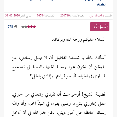
بهم
المجيب
د. أحمد الفرجابي
رقم الاستشارة
250710
المشاهدات
36744
تاريخ النشر
2020-03-31
السؤال
578
السلام عليكم ورحمة الله وبركاته.
أسألك بالله يا شيخنا الفاضل أن لا تهمل رسالتي، من
الممكن أن تكون مجرد رسالة لكنها بالنسبة لي تصحيح
لمساري في الحياة، فأرجو قراءتها وإفادتي بالحل؟
فضيلة الشيخ! أرجو منك أن تفيدني وتنقذني من حيرتي،
عقلي يحاورني بشيء، وقلبي يقول لي شيئاً آخر، وأنا والله
إنسانة محافظة على أمور ديني، لكن قدر الله لي أن أدخل