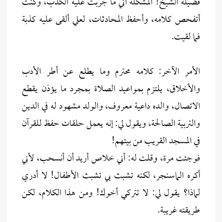
فضيلة الشيخ! المشكلة أني ما جربت عليه الكذب، وكنت
أتفحص كلامه، وأحفظ المحادثات، لعلي ألقى عليه كذبة
فما لقيت.
الأمر الآخر: كلامه محترم وما يطلع عن أطر الأدب
والأخلاق، يلتزم بمواعيد الصلاة بمجرد ما يؤذن يقطع
الاتصال، والده داعية معروف، والولد مشهود له في الدين
والتربية الصالحة، ويقول لي: إنه يعمل حلقات حفظ للقرآن
في المسجد القريب من بيتهم!
فوجئت مرة، وقلت له: أني خلاص أريد أن أنسحب، لأني
أكره الماسنجر، لكنه تشبث بي تشبث الأطفال! لا أدري
لماذا؟ يقول لي: لا تتركي أخوك! ومن هذا الكلام، لكن
طريقته غريبة.