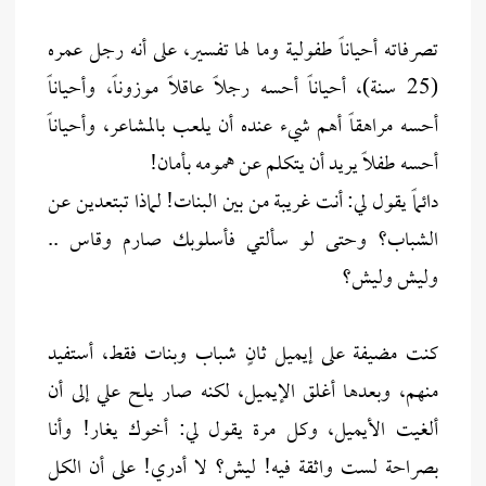
تصرفاته أحياناً طفولية وما لها تفسير، على أنه رجل عمره
(25 سنة)، أحياناً أحسه رجلاً عاقلاً موزوناً، وأحياناً
أحسه مراهقاً أهم شيء عنده أن يلعب بالمشاعر، وأحياناً
أحسه طفلاً يريد أن يتكلم عن همومه بأمان!
دائماً يقول لي: أنت غريبة من بين البنات! لماذا تبتعدين عن
الشباب؟ وحتى لو سألتي فأسلوبك صارم وقاس ..
وليش وليش؟
كنت مضيفة على إيميل ثانٍ شباب وبنات فقط، أستفيد
منهم، وبعدها أغلق الإيميل، لكنه صار يلح علي إلى أن
ألغيت الأيميل، وكل مرة يقول لي: أخوك يغار! وأنا
بصراحة لست واثقة فيه! ليش؟ لا أدري! على أن الكل