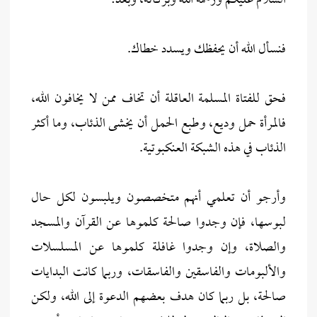
السلام عليكم ورحمة الله وبركاته، وبعد:
فنسأل الله أن يحفظك ويسدد خطاك.
فحق للفتاة المسلمة العاقلة أن تخاف ممن لا يخافون الله،
فالمرأة حمل وديع، وطبع الحمل أن يخشى الذئاب، وما أكثر
الذئاب في هذه الشبكة العنكبوتية.
وأرجو أن تعلمي أنهم متخصصون ويلبسون لكل حال
لبوسها، فإن وجدوا صالحة كلموها عن القرآن والمسجد
والصلاة، وإن وجدوا غافلة كلموها عن المسلسلات
والألبومات والفاسقين والفاسقات، وربما كانت البدايات
صالحة، بل ربما كان هدف بعضهم الدعوة إلى الله، ولكن