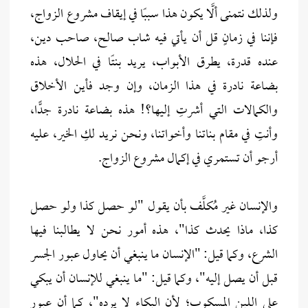
ولذلك نتمنى ألَّا يكون هذا سببًا في إيقاف مشروع الزواج،
فإننا في زمانٍ قل أن يأتي فيه شاب صالح، صاحب دين،
عنده قدرة، يطرق الأبواب، يريد بنتًا في الحلال، هذه
بضاعة نادرة في هذا الزمان، وإن وجد فأين الأخلاق
والكمالات التي أشرتِ إليها؟! هذه بضاعة نادرة جدًّا،
وأنتِ في مقام بناتنا وأخواتنا، ونحن نريد لكِ الخير، عليه
أرجو أن تستمري في إكمال مشروع الزواج.
والإنسان غير مُكلَّف بأن يقول "لو حصل كذا ولو حصل
كذا، ماذا يحدث كذا"، هذه أمور نحن لا يطالبنا فيها
الشرع، وكما قيل: "الإنسان ما ينبغي أن يحاول عبور الجسر
قبل أن يصل إليه"، وكما قيل: "ما ينبغي للإنسان أن يبكي
على اللبن المسكوب؛ لأن البكاء لا يرده"، كما أن عبور