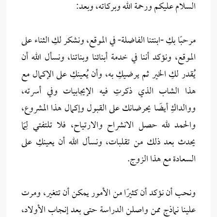
السلام عليكم ورحمة الله وبركاته، وبعد:
مرحبًا بكِ -ابنتنا الفاضلة- في الموقع، ونشكر لكِ الثناء على
الموقع، ونؤكد أننا في خدمة أبنائنا وبناتنا، ونسأل الله أن
يُقدر لكِ الخير ثم يرضيكِ به، وأن يُعينكِ على الإكمال مع
هذا الشاب الذي ذكرتِ فيه الإيجابيات وفي أسرته،
ووالداكِ أيضًا يحرضانك على القبول وإكمال هذا المشروع،
والحمد لله حصل الانشراح والارتياح، فلا تلتفتي لِمَا
يحدث بعد ذلك من تقلبات، ونسأل الله أن يعينكِ على
السعادة مع هذا الزوج.
ونحب أن نؤكد أن كثيرًا من الأمور يمكن أن تتغير، ومرت
علينا نماذج ممن واصلن الدراسة حتى بعد إنجاب الأولاد،