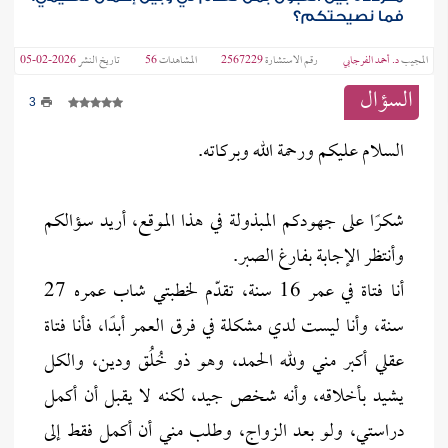
فما نصيحتكم؟
المجيب
د. أحمد الفرجابي
رقم الاستشارة
2567229
المشاهدات
56
تاريخ النشر
2026-02-05
السؤال
3
السلام عليكم ورحمة الله وبركاته.
شكرًا على جهودكم المبذولة في هذا الموقع، أريد سؤالكم
وأنتظر الإجابة بفارغ الصبر.
أنا فتاة في عمر 16 سنة، تقدّم لخطبتي شاب عمره 27
سنة، وأنا ليست لدي مشكلة في فرق العمر أبدًا، فأنا فتاة
عقلي أكبر مني ولله الحمد، وهو ذو خُلُق ودين، والكل
يشيد بأخلاقه، وأنه شخص جيد، لكنه لا يقبل أن أكمل
دراستي، ولو بعد الزواج، وطلب مني أن أكمل فقط إلى