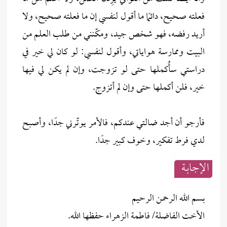
فعلته صحيح، دائمًا ما أقول لنفسي إن ما فعلته صحيح، ولا
أريد رفضه، فهو شخص جيد، ومكّنني من طلب العلم من
البيت وممارسة هواياتي، وأقول لنفسي: لو كان لي خير في
دراستي سأُكملها حتى لو تزوجت، وإن لم يكن لي فيها
خير، فلن أكملها حتى وإن لم أتزوج.
فأرجو أن أجد ضالتي عندكم، فالأمر يوتّرني جدًا، وأصبح
لدي فرط تفكير، وخوف كبير جدًا.
الإجابــة
بسم الله الرحمن الرحيم
الأخت الفاضلة/ فاطمة الزهراء حفظها الله.