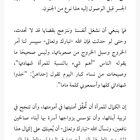
الجسر قبل الوصول إليه هذا نوع من الجنون.
فما ينبغي أن نشغل أنفسنا وننزعج بقضايا قد لا تحدث،
وحتى لو حدثت فإن الله -تبارك وتعالى- سييسر لنا أمر
الخروج وسبل الخروج من صعوباتها، وليس صحيحًا ما
يقوله الناس "أهم شيء بالنسبة للمرأة شهادتها"،
وصيحات من نساء كبار اليوم تقول إحداهنَّ: "خذوا
شهاداتي كلها وأسمعوني كلمة ماما".
إن الكمال للمرأة أن تُحقِّق أمنيتها في أمومتها، وأن تنجح في
تربية أبنائها، وأن تؤسس بزواجها أسرة بها أبناء صالحين
نافعين، ونسأل الله -تبارك وتعالى- أن يُعينكِ على إكمال هذا