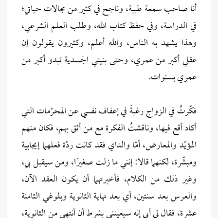
أنا صاحب سمعة طيبة، وناجح في كثير من مجالات حياتي؛
في الدراسة، وفي حفظ كتاب الله، وطلب العلم الشرعي،
وهذا يشهد به الناس، والله أعلم، وكثيرون يقولون إن
عقلي أكبر من عمري، وحتى بنيتي الجسدية تبدو أكبر من
عمري بسنوات.
فكّرتُ في الزواج رغبةً في إعفاف نفسي عن المحرّمات التي
أكاد أقع فيها، وناقشتُ الفكرة مع من أثق بهم، فكان منهم
المؤيّد والمعارض، أمّا والداي فقد كانت ردّة فعلهما إيجابية
ومبشّرة، لكنهما قالا: إنني ما زلت صغيرًا، ومن سيقبل بي،
وغير ذلك من الكلام، فأخبرتهما أن يكون العقد الآن،
والعرس بعد سنتين، أي بعد نهاية الثانوية وبلوغي الثامنة
عشرة، فقال لي أبي إنه سيعينني بشرط أن أنتهي من الثانوية،