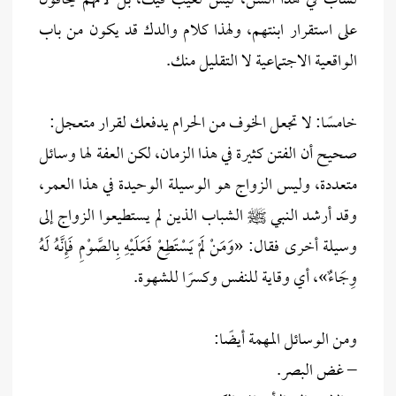
لشاب في هذا السن، ليس لعيب فيك، بل لأنهم يخافون
على استقرار ابنتهم، ولهذا كلام والدك قد يكون من باب
الواقعية الاجتماعية لا التقليل منك.
خامسًا: لا تجعل الخوف من الحرام يدفعك لقرار متعجل:
صحيح أن الفتن كثيرة في هذا الزمان، لكن العفة لها وسائل
متعددة، وليس الزواج هو الوسيلة الوحيدة في هذا العمر،
وقد أرشد النبي ﷺ الشباب الذين لم يستطيعوا الزواج إلى
وسيلة أخرى فقال: «وَمَنْ لَمْ يَسْتَطِعْ فَعَلَيْهِ بِالصَّوْمِ فَإِنَّهُ لَهُ
وِجَاءٌ»، أي وقاية للنفس وكسرًا للشهوة.
ومن الوسائل المهمة أيضًا:
– غض البصر.