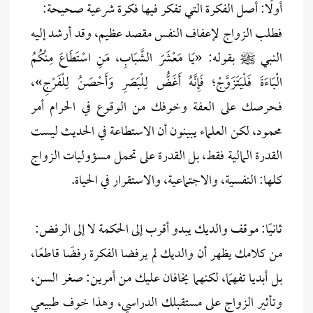
أولًا: أصل الفكرة التي تفكر فيها فكرة شرعية صحيحة:
فطلب الزواج لإعفاف النفس مقصد عظيم، وقد أرشد إليه
النبي ﷺ بقوله: «يَا مَعْشَرَ الشَّبَابِ، مَنِ اسْتَطَاعَ مِنْكُمُ
الْبَاءَةَ فَلْيَتَزَوَّجْ؛ فَإِنَّهُ أَغَضُّ لِلْبَصَرِ وَأَحْصَنُ لِلْفَرْجِ»،
فحرصك على العفة وخوفك من الوقوع في الحرام أمر
محمود، لكن العلماء يبينون أن الاستطاعة في الحديث ليست
القدرة المالية فقط، بل القدرة على تحمل مسؤوليات الزواج
كلها: النفسية، والاجتماعية، والاستقرار في الحياة.
ثانيًا: موقف والديك يبدو أقرب إلى الحكمة لا إلى الرفض:
من كلامك يظهر أن والديك لم يرفضا الفكرة رفضًا قاطعًا،
بل أبديا تفهمًا، لكنهما يخافان عليك من أمرين: صغر السن،
وتأثير الزواج على مستقبلك الدراسي، وهذا خوف طبيعي