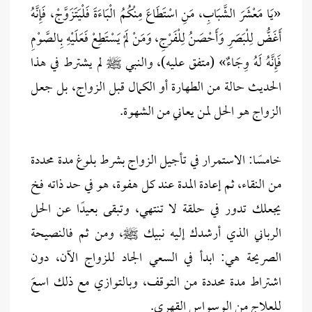
«يَا مَعْشَرَ الشَّبَابِ، مَنِ اسْتَطَاعَ مِنْكُمُ الْبَاءَةَ فَلْيَتَزَوَّجْ، فَإِنَّهُ
أَغَضُّ لِلْبَصَرِ وَأَحْصَنُ لِلْفَرْجِ، وَمَنْ لَمْ يَسْتَطِعْ فَعَلَيْهِ بِالصَّوْمِ
فَإِنَّهُ لَهُ وِجَاءٌ» (متفق عليه)، والنبي ﷺ لم يشترط في هذا
الحديث حالة من الطهارة أو الكمال قبل الزواج، بل جعل
الزواج هو الحل لمن يعاني من الشهوة.
خامسًا: الاستمرار في تأجيل الزواج بشرط بلوغ مدة محددة
من النقاء، ثم إعادة المدة عند كل هفوة، هو في حد ذاته فخ
يجعلك تدور في حلقة لا تنتهي، وتبقى بعيدًا عن الحل
الرباني الذي أرشدك إليه نبيك ﷺ، ومن ثم فالنصيحة
الصريحة هي: ابدأ في السعي الجاد للزواج الآن، دون
اشتراط مدة محددة من التوقف، وبالتوازي مع ذلك اسعَ
للعلاج من الوسواس القهري.