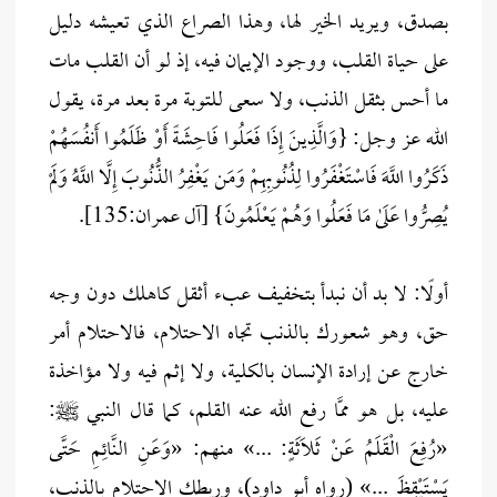
بصدق، ويريد الخير لها، وهذا الصراع الذي تعيشه دليل
على حياة القلب، ووجود الإيمان فيه، إذ لو أن القلب مات
ما أحس بثقل الذنب، ولا سعى للتوبة مرة بعد مرة، يقول
الله عز وجل: {وَالَّذِينَ إِذَا فَعَلُوا فَاحِشَةً أَوْ ظَلَمُوا أَنفُسَهُمْ
ذَكَرُوا اللَّهَ فَاسْتَغْفَرُوا لِذُنُوبِهِمْ وَمَن يَغْفِرُ الذُّنُوبَ إِلَّا اللَّهُ وَلَمْ
يُصِرُّوا عَلَىٰ مَا فَعَلُوا وَهُمْ يَعْلَمُونَ} [آل عمران:135].
أولًا: لا بد أن نبدأ بتخفيف عبء أثقل كاهلك دون وجه
حق، وهو شعورك بالذنب تجاه الاحتلام، فالاحتلام أمر
خارج عن إرادة الإنسان بالكلية، ولا إثم فيه ولا مؤاخذة
عليه، بل هو ممَّا رفع الله عنه القلم، كما قال النبي ﷺ:
«رُفِعَ الْقَلَمُ عَنْ ثَلَاثَةٍ: ...» منهم: «وَعَنِ النَّائِمِ حَتَّى
يَسْتَيْقِظَ ...» (رواه أبو داود)، وربطك الاحتلام بالذنب،