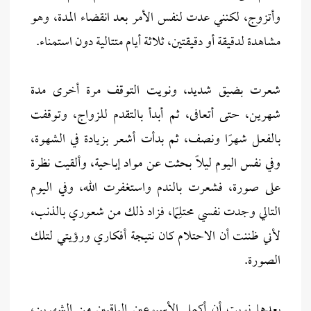
وأتزوج، لكنني عدت لنفس الأمر بعد انقضاء المدة، وهو
مشاهدة لدقيقة أو دقيقتين، ثلاثة أيام متتالية دون استمناء.
شعرت بضيق شديد، ونويت التوقف مرة أخرى مدة
شهرين، حتى أتعافى، ثم أبدأ بالتقدم للزواج، وتوقفت
بالفعل شهرًا ونصف، ثم بدأت أشعر بزيادة في الشهوة،
وفي نفس اليوم ليلًا بحثت عن مواد إباحية، وألقيت نظرة
على صورة، فشعرت بالندم واستغفرت الله، وفي اليوم
التالي وجدت نفسي محتلِمًا، فزاد ذلك من شعوري بالذنب،
لأني ظننت أن الاحتلام كان نتيجة أفكاري ورؤيتي لتلك
الصورة.
بعدها نويت أن أكمل الأسبوعين الباقيين من الشهرين،