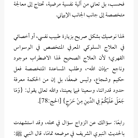
فحسب، بل تعاني من آلية نفسية مرضية، تحتاج إلى معالجة
متخصصة إلى جانب الجانب الإيماني.
لهذا نوصيك بشكل صريح بزيارة طبيب نفسي، أو أخصائي
في العلاج السلوكي المعرفي المتخصص في الوسواس
القهري؛ لأن العلاج الصحيح لهذا الاضطراب موجود
وناجع -بإذن الله-، وطلب المساعدة المتخصصة فعل
حكيم وشجاع، وليس ضعفًا، بل إن من الحكمة معرفة
حدود قدراتنا، وسعينا فيما يعيننا، والله تعالى يقول: {وَمَا
جَعَلَ عَلَيْكُمْ فِي الدِّينِ مِنْ حَرَجٍ} [الحج:78].
رابعًا: سؤالك عن الزواج سؤال في محله، وقد استشهدت
بالحديث النبوي الشريف في موضعه تمامًا، قال النبي ﷺ: