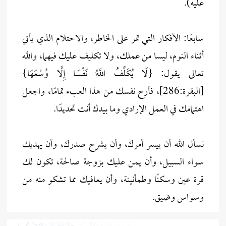
عليه).
سابعًا: الأفكار التي تمر على الخاطر، والاحتلام الذي يأتي
أثناء النوم، ليسا من عملك، ولا تكليف عليك فيهما، والله
تعالى يقول: {لَا يُكَلِّفُ اللَّهُ نَفْسًا إِلَّا وُسْعَهَا}
[البقرة:286]، فأرح نفسك من هذا العبء تمامًا، واجعل
اهتمامك في العمل الإرادي وما بيدك أنت تحديدًا.
نسأل الله أن ييسر أمرك، وأن يشرح صدرك، وأن يهديك
سواء السبيل، وأن يمن عليك بزوجة صالحة، تكون لك
قرة عين وسكنًا وطمأنينة، وأن يعافيك مما تشكو منه من
وسواس وضيق.