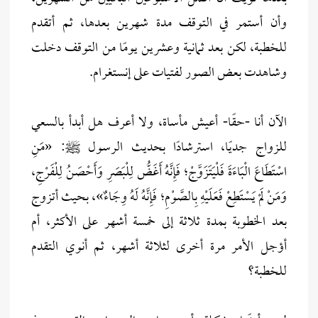
وأن أستمر في التوقف مدة شهرين بعدها، ثم أتقدم
للخطبة، لكن بعد ثمانية وعشرين يومًا من التوقف دخلت
وشاهدت بعض الصور لفتيات على إنستغرام.
الآن أنا -حقًا- أعيش مأساة، ولا أعرف هل أبدأ بالسعي
للزواج جديًا، استرشادًا بحديث الرسول ﷺ: «مَنِ
اسْتَطَاعَ الْبَاءَةَ فَلْيَتَزَوَّجْ؛ فَإِنَّهُ أَغَضُّ لِلْبَصَرِ وَأَحْصَنُ لِلْفَرْجِ،
وَمَنْ لَمْ يَسْتَطِعْ فَعَلَيْهِ بِالصَّوْمِ؛ فَإِنَّهُ لَهُ وِجَاءٌ»، بحيث أتزوج
بعد الخطوبة بمدة ثلاثة إلى خمسة أشهر على الأكثر، أم
أؤجل الأمر مرة أخرى لثلاثة أشهر، ثم أنوي التقدم
للخطبة؟