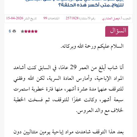
للزواج..متى أكسر هذه الحلقة؟
المجيب
أ. فيصل العشاري
رقم الاستشارة
2571828
المشاهدات
99
تاريخ النشر
2026-04-15
السؤال
6
السلام عليكم ورحمة الله وبركاته.
أنا شاب أبلغ من العمر 29 عامًا، في السابق كنت أشاهد
المواد الإباحية، وأمارس العادة السرية، لكن الله وفقني
للتوقف عنهما مدة عشرة أشهر، منها فترة خطوبة استمرت
سبعة أشهر، وكانت محفزًا للتوقف، ثم فسخت الخطبة
لخلاف مع والد العروس.
بعد هذا التوقف شاهدت مواد إباحية يومين متتاليين دون