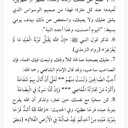
5. لا تضع على نفسك أرقامًا ومدداً، كشهر أو شهرين،
تُعيدها عند كل عثرة؛ فهذا من صميم الوسواس الذي
يشق عليك ولا يعينك، واستعض عن ذلك بهدف يومي
بسيط: "اليوم أحسنت، وغدًا أجدد النية".
6. تذكر قول النبي ﷺ: «إِنَّ اللَّهَ يَقْبَلُ تَوْبَةَ الْعَبْدِ مَا لَمْ
يُغَرْغِرْ» (رواه الترمذي).
7. عليك بصحبة صالحة تملأ وقتك وتبعث فيك الهمة، فإن
الصاحب ساحب، وقد قال الإمام الشافعي رحمه الله:
أُحِبُّ الصَّالِحِينَ وَلَسْتُ مِنْهُمْ ** لَعَلِّي أَنْ أَنَالَ بِهِمْ شَفَاعَةْ
وَأَكْرَهُ مَنْ تِجَارَتُهُ الْمَعَاصِي *** وَإِنْ كُنَّا سَوِيًّا فِي الْبِضَاعَةْ
8. كن سخيًا مع نفسك حين تعثر، وتذكر أن الله يفرح
بتوبة عبده فرحًا عظيمًا، وفي الحديث: «وَاللَّهُ لَلَّهُ أَشَدُّ فَرَحًا
بِتَوْبَةِ عَبْدِهِ مِنْ أَحَدِكُمْ يَجِدُ ضَالَّتَهُ فِي الْأَرْضِ الْفَلَاةِ» (متفق