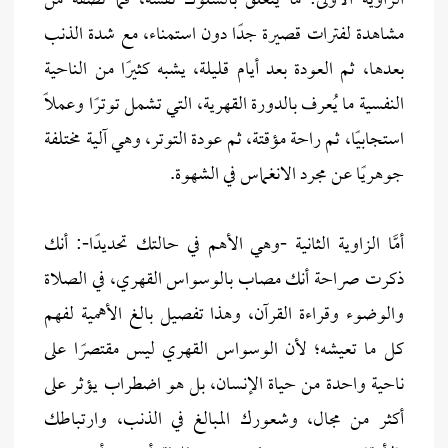
الزاوية الأولى: ما يتعلق بالسلوك نفسه، فما تصفه من
مشاهدة لفترات قصيرة جدًا دون استمناء، مع شدة الذنب
بعدها، ثم العودة بعد أيام قليلة، يشبه كثيرًا من الناحية
النفسية ما يُعرف بالدورة القهرية، التي تشمل توترًا وعملًا
استجابيًا، ثم راحة مؤقتة، ثم عودة التوتر، وهي آلية مختلفة
جوهريًا عن مجرد الانغماس في الشهوة.
أمَّا الزاوية الثانية -وهي الأهم في حالتك تحديدًا-: أنك
ذكرت صراحة أنك مصاب بالوسواس القهري، في الصلاة
والوضوء وقراءة القرآن، وهذا تفصيل بالغ الأهمية لفهم
كل ما تعيشه؛ لأن الوسواس القهري ليس مقتصرًا على
ناحية واحدة من حياة الإنسان، بل هو اضطراب يؤثر على
أكثر من مجال، وشعورك المبالغ في الذنب، وارتباطك