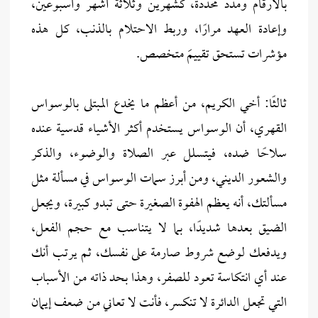
بالأرقام ومدد محددة، كشهرين وثلاثة أشهر وأسبوعين،
وإعادة العهد مرارًا، وربط الاحتلام بالذنب، كل هذه
مؤشرات تستحق تقييمَ متخصص.
ثالثًا: أخي الكريم، من أعظم ما يخدع المبتلى بالوسواس
القهري، أن الوسواس يستخدم أكثر الأشياء قدسية عنده
سلاحًا ضده، فيتسلل عبر الصلاة والوضوء، والذكر
والشعور الديني، ومن أبرز سمات الوسواس في مسألة مثل
مسألتك، أنه يعظم الهفوة الصغيرة حتى تبدو كبيرة، ويجعل
الضيق بعدها شديدًا، بما لا يتناسب مع حجم الفعل،
ويدفعك لوضع شروط صارمة على نفسك، ثم يرتب أنك
عند أي انتكاسة تعود للصفر، وهذا بحد ذاته من الأسباب
التي تجعل الدائرة لا تنكسر، فأنت لا تعاني من ضعف إيمان