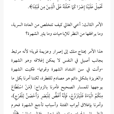
تَحْمِلْ عَلَيْنَا إِصْرًا كَمَا حَمَلْتَهُ عَلَى الَّذِينَ مِن قَبْلِنَا﴾.
الأمر الثالث: أخي الغالي كيف تتخلص من العادة السرية،
وما يرافقها من النظر للإباحيات وما يثير الشهوة؟
هذا الأمر يحتاج منك إلى إصرار وعزيمة قوية؛ لأنه مرتبط
بجانب أصيل في النفس لا يمكن إغلاقه وهو الشهوة
-وأنت في سن اشتداد الشهوة وقوتها- فكبت الشهوة
والغريزة بشكل دائم هو مصادم للفطرة، لكننا أمرنا بكل ما
يوجهها للمسار الصحيح فأمرنا بالزواج: (مَنْ اسْتَطَاعَ
مِنْكُمُ الْبَاءَةَ فَلْيَتَزَوَّجْ، فَإِنَّهُ أَغَضُّ لِلْبَصَرِ وَأَحْصَنُ لِلْفَرْجِ)،
وأمرنا بإغلاق أبواب الفتنة وأسباب تأجج الشهوة فحرم