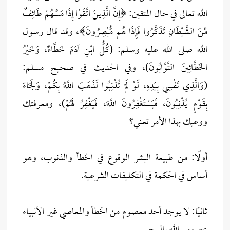
الله تعالى في حال المتقين: ﴿إِنَّ الَّذِينَ اتَّقَوْا إِذَا مَسَّهُمْ طَائِفٌ
مِّنَ الشَّيْطَانِ تَذَكَّرُوا فَإِذَا هُم مُّبْصِرُونَ﴾، وقد قال رسول
الله صلى الله عليه وسلم: (كُلُّ ابْنِ آدَمَ خَطَّاءٌ، وَخَيْرُ
الخَطَّائِينَ التَّوَّابُونَ)، وفي الحديث في صحيح مسلم:
(وَالَّذِي نَفْسِي بِيَدِهِ، لَوْ لَمْ تُذْنِبُوا لَذَهَبَ اللَّهُ بِكُمْ، وَلَجَاءَ
بِقَوْمٍ يُذْنِبُونَ، فَيَسْتَغْفِرُونَ اللَّهَ، فَيَغْفِرُ لَهُمْ)، ومعرفتك
ووعيك بهذا الأمر تعني؟
أولًا: من طبيعة البشر الوقوع في الخطأ والذنوب، وهو
أساس في الحكمة في التكليفات الشرعية.
ثانيًا: لا يوجد أحد معصوم من الخطأ والمعاصي غير الأنبياء