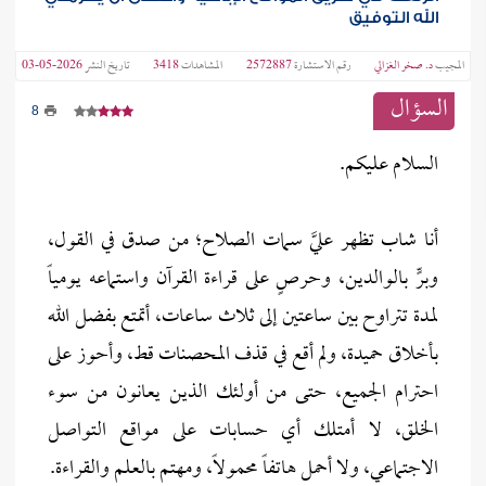
الله التوفيق
المجيب
د. صخر الغزالي
رقم الاستشارة
2572887
المشاهدات
3418
تاريخ النشر
2026-05-03
السؤال
8
السلام عليكم.
أنا شاب تظهر عليَّ سمات الصلاح؛ من صدق في القول،
وبرٍّ بالوالدين، وحرصٍ على قراءة القرآن واستماعه يومياً
لمدة تتراوح بين ساعتين إلى ثلاث ساعات، أتمتع بفضل الله
بأخلاق حميدة، ولم أقع في قذف المحصنات قط، وأحوز على
احترام الجميع، حتى من أولئك الذين يعانون من سوء
الخلق، لا أمتلك أي حسابات على مواقع التواصل
الاجتماعي، ولا أحمل هاتفاً محمولاً، ومهتم بالعلم والقراءة.