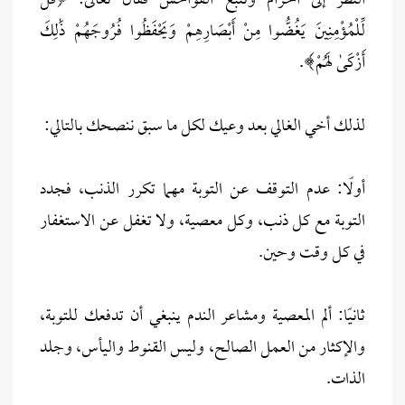
النظر إلى الحرام وتتبع الفواحش فقال تعالى: ﴿قُل
لِّلْمُؤْمِنِينَ يَغُضُّوا مِنْ أَبْصَارِهِمْ وَيَحْفَظُوا فُرُوجَهُمْ ذَٰلِكَ
أَزْكَىٰ لَهُمْ﴾.
لذلك أخي الغالي بعد وعيك لكل ما سبق ننصحك بالتالي:
أولًا: عدم التوقف عن التوبة مهما تكرر الذنب، فجدد
التوبة مع كل ذنب، وكل معصية، ولا تغفل عن الاستغفار
في كل وقت وحين.
ثانيًا: ألم المعصية ومشاعر الندم ينبغي أن تدفعك للتوبة،
والإكثار من العمل الصالح، وليس القنوط واليأس، وجلد
الذات.