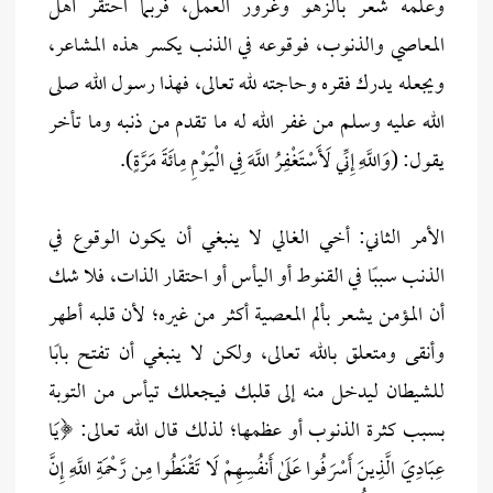
وعلمه شعر بالزهو وغرور العمل، فربما احتقر أهل
المعاصي والذنوب، فوقوعه في الذنب يكسر هذه المشاعر،
ويجعله يدرك فقره وحاجته لله تعالى، فهذا رسول الله صلى
الله عليه وسلم من غفر الله له ما تقدم من ذنبه وما تأخر
يقول: (وَاللَّهِ إِنِّي لَأَسْتَغْفِرُ اللَّهَ فِي الْيَوْمِ مِائَةَ مَرَّةٍ).
الأمر الثاني: أخي الغالي لا ينبغي أن يكون الوقوع في
الذنب سببًا في القنوط أو اليأس أو احتقار الذات، فلا شك
أن المؤمن يشعر بألم المعصية أكثر من غيره؛ لأن قلبه أطهر
وأنقى ومتعلق بالله تعالى، ولكن لا ينبغي أن تفتح بابًا
للشيطان ليدخل منه إلى قلبك فيجعلك تيأس من التوبة
بسبب كثرة الذنوب أو عظمها؛ لذلك قال الله تعالى: ﴿يَا
عِبَادِيَ الَّذِينَ أَسْرَفُوا عَلَىٰ أَنفُسِهِمْ لَا تَقْنَطُوا مِن رَّحْمَةِ اللَّهِ إِنَّ