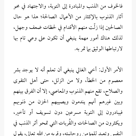
فالخوف من الذنب والمبادرة إلى التوبة، والاجتهاد في محو
آثار الذنوب بالإكثار من الأعمال الصالحة؛ هذا هو حال
الصالحين إذا زلّت منهم الأقدام في لحظات ضعف وجهل،
لذلك هناك أمور مهمة ينبغي أن تكون على وعي تام بها
لارتباطها الوثيق بما تمر به.
الأمر الأول: أخي الغالي ينبغي أن تعلم أنه لا يوجد بشر
معصوم من الخطأ، ولا من الزلل، حتى أهل التقوى
والصلاح، تقع منهم الذنوب والمعاصي، إلا أن الفرق بينهم
وبين غيرهم أنهم يندمون ويصيبهم الحزن من ذنوبهم
فيبادرون إلى التوبة مسرعين دون تسويف أو تأخير،
ويكثرون من الصالحات والقُربات التي تمحو أثر الذنب في
النفس وتعيد للمؤمن روحانيته، وقربه من الله تعالى، يقول