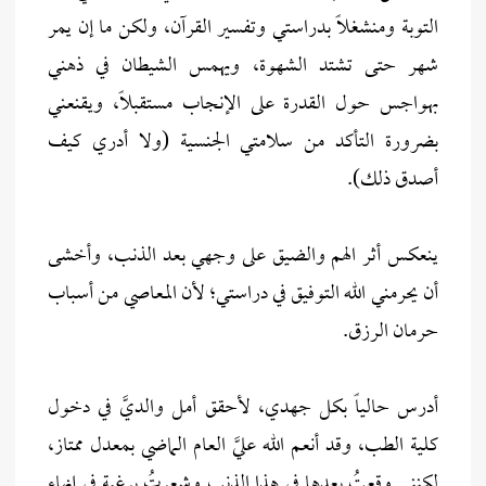
التوبة ومنشغلاً بدراستي وتفسير القرآن، ولكن ما إن يمر
شهر حتى تشتد الشهوة، ويهمس الشيطان في ذهني
بهواجس حول القدرة على الإنجاب مستقبلاً، ويقنعني
بضرورة التأكد من سلامتي الجنسية (ولا أدري كيف
أصدق ذلك).
ينعكس أثر الهم والضيق على وجهي بعد الذنب، وأخشى
أن يحرمني الله التوفيق في دراستي؛ لأن المعاصي من أسباب
حرمان الرزق.
أدرس حالياً بكل جهدي، لأحقق أمل والديَّ في دخول
كلية الطب، وقد أنعم الله عليَّ العام الماضي بمعدل ممتاز،
لكنني وقعتُ بعدها في هذا الذنب وشعرتُ برغبة في إنهاء