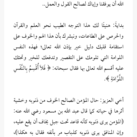
الله أن يوفقنا وإياك لصالح القول والعمل..
بدايةً: هنيئًا لك هذا التوجه الطيب نحو العلم والقرآن
والحرص على الطاعات، ونبشرك بأن هذا الهم والخوف على
استقامة قلبك دليل خير بإذن الله تعالى؛ فهذه النفس
اللوامة التي تلومك على التقصير وتدفعك للخير وتحثك
عليه أقسم الله تعالى بها فقال سبحانه: ﴿ فَلَا أُقْسِمُ بِالنَّفْسِ
اللَّوَّامَةِ ﴾.
أخي العزيز: حال المؤمن الصالح الخوف من ذنوبه وخشية
أثرها في حياته كما قال عبد الله بن مسعود رضي الله عنه:
(المؤمن يرى ذنوبه كأنه قاعد تحت جبل يخاف أن يقع عليه،
وإن المنافق يرى ذنوبه كذباب مر بأنفه فقال به هكذا)،