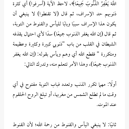
اللَّهَ يَغْفِرُ الذُّنُوبَ جَمِيعًا﴾، لاحظ الآية (أسرفوا) أي كثرة
ذنوبهم حد الإسراف، ثم قال (لا تقنطوا) لا ينبغي أن
يكون هذا الإسراف سببًا وبابًا لليأس والقنوط من التوبة،
ثم قال (إن الله يغفر الذنوب جميعًا) سدًا لأي احتمال يقذفه
الشيطان في القلب من باب "ذنوبي كبيرة وكثيرة وعظيمة
ومتكررة " فقطع الله أي وهم ويأس بقوله: (إن الله يغفر
الذنوب جميعًا)، وهذا الأمر تتعلم منه، وتدرك التالي:
أولًا: مهما تكرر الذنب وتعدد فباب التوبة مفتوح في أي
وقت ما لم تطلع الشمس من مغربها، أو تبلغ الروح الحلقوم
عند الموت.
ثانيًا: لا ينبغي اليأس والقنوط من رحمة الله؛ لأن القنوط