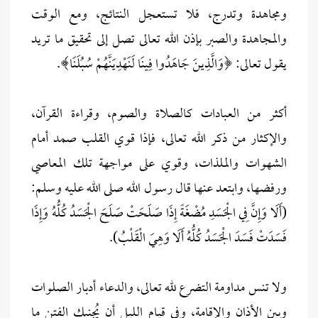
ومجاهدة وتدرج، فلا تستعجل النتائج، ومع الوقت
والمجاهدة والصبر بإذن الله تعالى تصل إلى تحقيق ما تريد
يقول تعالى: ﴿وَالَّذِينَ جَاهَدُوا فِينَا لَنَهْدِيَنَّهُمْ سُبُلَنَا﴾.
أكثر من العبادات كالصلاة والصوم، وقراءة القرآن،
والإكثار من ذكر الله تعالى، فإذا قوي القلب صمد أمام
الشهوات والملذات، وقوي على مواجهة تلك المعاصي
ورفضها، وابتعد عنها قال رسول الله صلى الله عليه وسلم:
(أَلَا وَإِنَّ فِي الْجَسَدِ مُضْغَةً إِذَا صَلَحَتْ صَلَحَ الْجَسَدُ كُلُّهُ وَإِذَا
فَسَدَتْ فَسَدَ الْجَسَدُ كُلُّهُ أَلَا وَهِيَ الْقَلْبُ).
ولا تنس مداومة التضرع لله تعالى، والدعاء أدبار الصلوات
وبين الأذان والإقامة، وفي قيام الليل أن يُجنبك الفتن ما