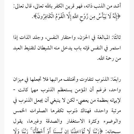
أشد من الذنب ذاته، فهو قرين الكفر بالله تعالى، قال تعالى:
﴿إِنَّهُ لَا يَيْأَسُ مِن رَّوْحِ اللَّهِ إِلَّا الْقَوْمُ الْكَافِرُونَ﴾.
ثالثًا: المبالغة في الحزن، واحتقار النفس، وجلد الذات إذا
استمر في النفس فإنه باب يدخل منه الشيطان لتقنيط العبد
من رحمة الله.
رابعًا: الذنوب تتفاوت وتختلف مراتبها فلا تجعلها في ميزان
واحد، فرغم أن المؤمن يستعظم الذنوب مهما كانت -
لإيمانه بعظمة من يعصي- لكن لا ينبغي أن يجعل الذنوب في
مرتبة واحدة، فهناك ذنوب تكفرها الصلوات الخمس
والوضوء وكثرة الاستغفار والصدقة وغيرها، يقول
سبحانه: ﴿رَبَّنَا لَا تُؤَاخِذْنَا إِن نَّسِينَا أَوْ أَخْطَأْنَا ۚ رَبَّنَا وَلَا