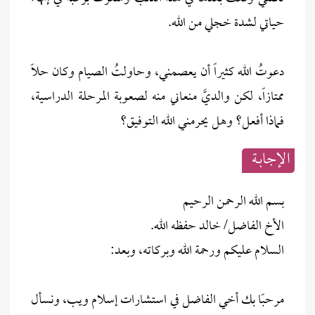
حياتي لشدة خجلي من الله.
دعوتُ الله كثيراً أن يعصمني، وحاولتُ الصيام وكان حلاً
ممتازاً، لكن والديَّ منعاني منه لصعوبة المرحلة الدراسية،
فماذا أفعل؟ وهل يحرمني الله التوفيق؟
الإجابــة
بسم الله الرحمن الرحيم
الأخ الفاضل/ خالد حفظه الله.
السلام عليكم ورحمة الله وبركاته، وبعد:
مرحبًا بك أخي الفاضل في استشارات إسلام ويب، ونسأل