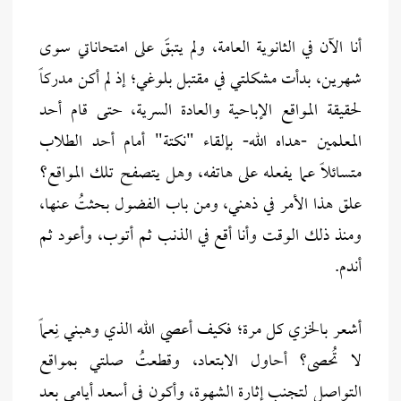
أنا الآن في الثانوية العامة، ولم يتبقَ على امتحاناتي سوى
شهرين، بدأت مشكلتي في مقتبل بلوغي؛ إذ لم أكن مدركاً
لحقيقة المواقع الإباحية والعادة السرية، حتى قام أحد
المعلمين -هداه الله- بإلقاء "نكتة" أمام أحد الطلاب
متسائلاً عما يفعله على هاتفه، وهل يتصفح تلك المواقع؟
علق هذا الأمر في ذهني، ومن باب الفضول بحثتُ عنها،
ومنذ ذلك الوقت وأنا أقع في الذنب ثم أتوب، وأعود ثم
أندم.
أشعر بالخزي كل مرة؛ فكيف أعصي الله الذي وهبني نِعماً
لا تُحصى؟ أحاول الابتعاد، وقطعتُ صلتي بمواقع
التواصل لتجنب إثارة الشهوة، وأكون في أسعد أيامي بعد