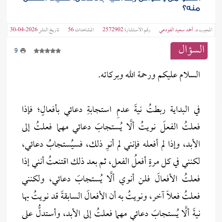
منه؟
المجيب
د. أحمد سعيد الفودعي
رقم الاستشارة
2572902
المشاهدات
56
تاريخ النشر
2026-04-30
السؤال
9
السلام عليكم ورحمة الله وبركاته.
في البداية ربطتُ نيةَ عدمِ استجابةِ دعائي بأفعالٍ؛ فإذا
فعلتُ الفعلَ نويتُ ألَّا يُستجابَ دعائي مهما فعلتُ إلى
الأبد، وإذا لم أفعله فإنني لم أنوِ ذلك، فسيُستجابُ دعائي،
لكنني في كل مرةٍ أفعلُ الفعل، ثم بعد ذلك اقتنعتُ أنني إذا
فعلتُ الأفعالَ فلن أنوي ألَّا يُستجابَ دعائي، ولكنني
فعلتُ فعلًا آخر، ونويتُ به أن الأفعالَ السابقةَ قد نويتُ بها
نيةَ ألَّا يُستجابَ دعائي مهما فعلتُ إلى الأبد، وأستدلُّ على