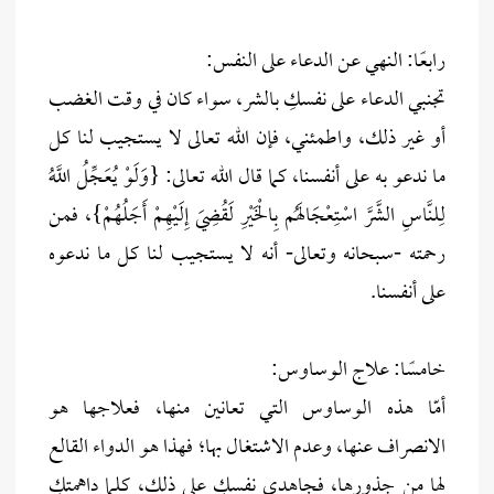
رابعًا: النهي عن الدعاء على النفس:
تجنبي الدعاء على نفسكِ بالشر، سواء كان في وقت الغضب
أو غير ذلك، واطمئني، فإن الله تعالى لا يستجيب لنا كل
ما ندعو به على أنفسنا، كما قال الله تعالى: {وَلَوْ يُعَجِّلُ اللَّهُ
لِلنَّاسِ الشَّرَّ اسْتِعْجَالَهُم بِالْخَيْرِ لَقُضِيَ إِلَيْهِمْ أَجَلُهُمْ}، فمن
رحمته -سبحانه وتعالى- أنه لا يستجيب لنا كل ما ندعوه
على أنفسنا.
خامسًا: علاج الوساوس:
أمّا هذه الوساوس التي تعانين منها، فعلاجها هو
الانصراف عنها، وعدم الاشتغال بها؛ فهذا هو الدواء القالع
لها من جذورها، فجاهدي نفسكِ على ذلك، كلما داهمتكِ