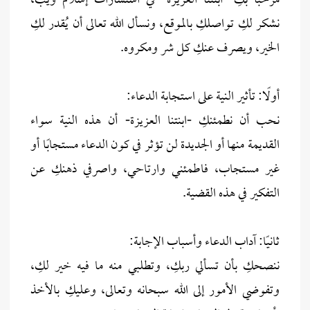
مرحبًا بكِ -ابنتنا العزيزة- في استشارات إسلام ويب،
نشكر لكِ تواصلكِ بالموقع، ونسأل الله تعالى أن يُقدر لكِ
الخير، ويصرف عنكِ كل شر ومكروه.
أولًا: تأثير النية على استجابة الدعاء:
نحب أن نطمئنكِ -ابنتنا العزيزة- أن هذه النية سواء
القديمة منها أو الجديدة لن تؤثر في كون الدعاء مستجابًا أو
غير مستجاب، فاطمئني وارتاحي، واصرفي ذهنكِ عن
التفكير في هذه القضية.
ثانيًا: آداب الدعاء وأسباب الإجابة:
ننصحكِ بأن تسألي ربكِ، وتطلبي منه ما فيه خير لكِ،
وتفوضي الأمور إلى الله سبحانه وتعالى، وعليكِ بالأخذ