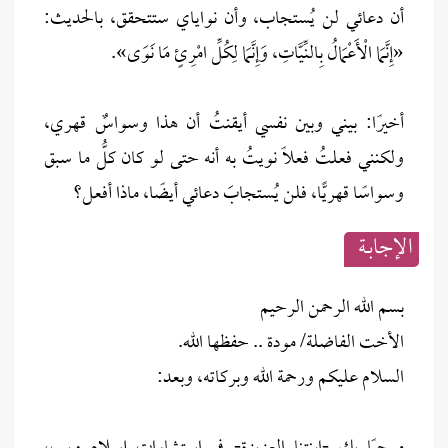
أن دعائي لن يُستجاب، وأن نواياي ستتحقق، بالحديث:
«إِنَّمَا الْأَعْمَالُ بِالنِّيَّاتِ، وَإِنَّمَا لِكُلِّ امْرِئٍ مَا نَوَى».
أخيرًا: بيني وبين نفسي أيقنتُ أن هذا وسواسٌ قهري،
ولكنني فعلتُ فعلًا نويتُ به أنه حتى لو كان كلُّ ما سبق
وسواسًا قهريًّا، فلن يُستجابَ دعائي أيضًا، ماذا أفعل؟
الإجابــة
بسم الله الرحمن الرحيم
الأخت الفاضلة/ مودة .. حفظها الله.
السلام عليكم ورحمة الله وبركاته، وبعد: