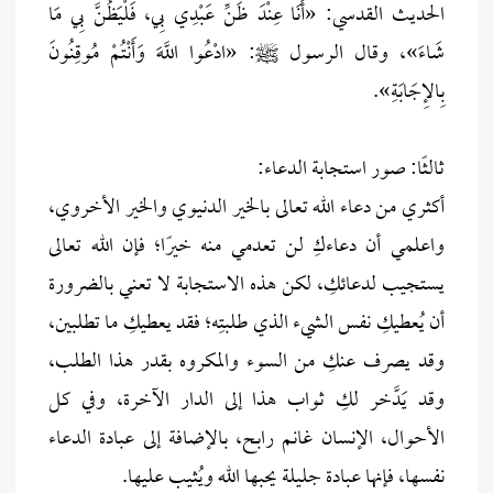
الحديث القدسي: «أَنَا عِنْدَ ظَنِّ عَبْدِي بِي، فَلْيَظُنَّ بِي مَا
شَاءَ»، وقال الرسول ﷺ: «ادْعُوا اللَّهَ وَأَنْتُمْ مُوقِنُونَ
بِالإِجَابَةِ».
ثالثًا: صور استجابة الدعاء:
أكثري من دعاء الله تعالى بالخير الدنيوي والخير الأخروي،
واعلمي أن دعاءكِ لن تعدمي منه خيرًا؛ فإن الله تعالى
يستجيب لدعائكِ، لكن هذه الاستجابة لا تعني بالضرورة
أن يُعطيكِ نفس الشيء الذي طلبتِه؛ فقد يعطيكِ ما تطلبين،
وقد يصرف عنكِ من السوء والمكروه بقدر هذا الطلب،
وقد يَدَّخر لكِ ثواب هذا إلى الدار الآخرة، وفي كل
الأحوال، الإنسان غانم رابح، بالإضافة إلى عبادة الدعاء
نفسها، فإنها عبادة جليلة يحبها الله ويُثيب عليها.