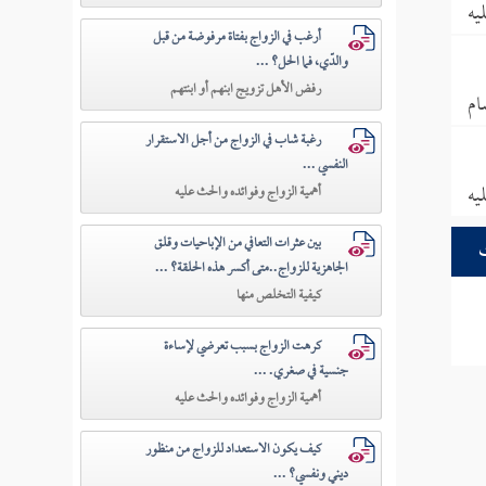
يه
أرغب في الزواج بفتاة مرفوضة من قبل
والدّي، فما الحل؟ ...
رفض الأهل تزويج ابنهم أو ابنتهم
ام
رغبة شاب في الزواج من أجل الاستقرار
النفسي ...
يه
أهمية الزواج وفوائده والحث عليه
بين عثرات التعافي من الإباحيات وقلق
الجاهزية للزواج..متى أكسر هذه الحلقة؟ ...
كيفية التخلص منها
كرهت الزواج بسبب تعرضي لإساءة
جنسية في صغري. ...
أهمية الزواج وفوائده والحث عليه
كيف يكون الاستعداد للزواج من منظور
ديني ونفسي؟ ...