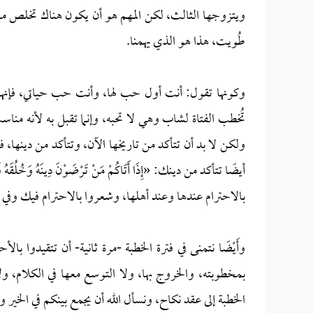
ويتزوجها الثالث، لكن المهم هو أن يكون هناك تخلص من 
طُويت، هذا هو الذي يهمنا.
وكونها تقول: أنت أول حب لها، وأنت حب حياتي، فإنها لا
تُخطب الفتاة لشاب وهي لا تحبه، وإنما تقبل به لأنه مناسب 
ولكن لا بد أن تتأكد من تاريخها الآن، وتتأكد من دينها، فقد قا
أيضًا تتأكد من دينك: «إِذَا أَتَاكُمْ مَنْ تَرْضَوْنَ دِينَهُ و
بالاحترام عندها وعند أهلها، وشعروا بالاحترام فيك وفي أهلك، فنحن
وأَيْضًا نتمنى في فترة الخطبة -مرة ثانية- أن تتقيدوا با
بمخطوبته، والخروج بها، ولا التوسع معها في الكلام، ولا
الخطبة إلى عقد نكاح، ونسأل الله أن يجمع بينكم في الخير وع