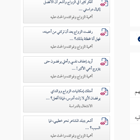
أفكر كثيراً في الزواج وأشعر أن الأفضل
إكمال دراستي ...
أهمية الزواج وفوائده والحث عليه
رفضت الزواج بعد أن تركني من أحببته،
فهل أنا مخطئة بذلك؟ ...
أهمية الزواج وفوائده والحث عليه
أريد إعفاف نفسي وأهلي يرفضون حتى
يتزوج أخي الأكبر! ...
أهمية الزواج وفوائده والحث عليه
هم
أمتلك إمكانيات الزواج ووالداي
يرفضان لأني لا زلت أدرس، فماذا أفعل؟ ...
الانشغال بالدراسة
يه
أشعر بتبلد المشاعر نحو خطيبي، فما
السبب؟ ...
أهمية الزواج وفوائده والحث عليه