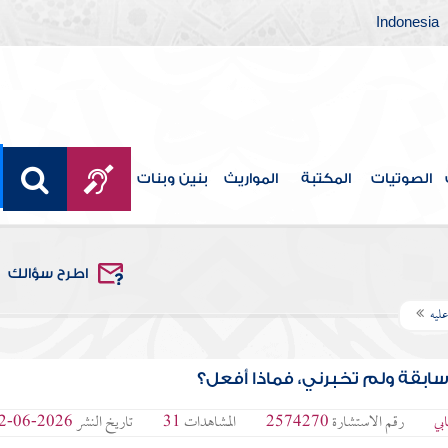
Indonesia
الصوتيات
المكتبة
المواريث
بنين وبنات
اطرح سؤالك
عليه
بقة ولم تخبرني، فماذا أفعل؟
بي
رقم الاستشارة
2574270
المشاهدات
31
تاريخ النشر
2026-06-22