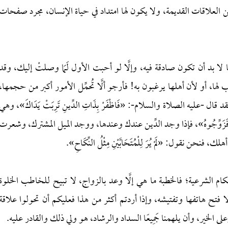
العلاقات القديمة، ولا يكون لها امتداد في حياة الإنسان، مجرد صفحات
 بد أن تكون صادقة فيه، وإلَّا لو أحبت الأول لَمَا وصلتْ إليك، وقد
لها، أو لأن أهلها يرغبون به! فأرجو ألَّا تُحمِّل الأمور أكبر من حجمها،
ل -عليه الصلاة والسلام-: «فَاظْفَرْ بِذَاتِ الدِّينِ تَرِبَتْ يَدَاكَ»، وهي
َخُلُقَهُ فَزَوِّجُوهُ»، فإذا وجد الدِّين عندك وعندها، ووجد الميل المشترك، وشعرت
 نقول: «لَمْ يُرَ لِلْمُتَحَابَّيْنِ مِثْلُ النِّكَاحِ».
لأحكام الشرعية؛ فالخطبة ما هي إلَّا وعد بالزواج، لا تبيح للخاطب الخلوة
 فتح هاتفها وتفتيشه، وإذا أردتم أكثر من هذا فعليكم أن تحولوا علاقة
لى الخير، وأن يلهمنا جَمِيعًا السداد والرشاد، هو ولي ذلك والقادر عليه.