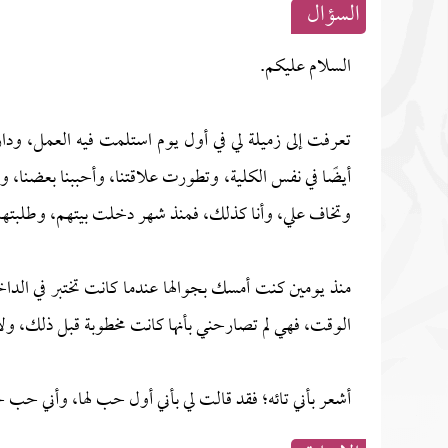
السؤال
السلام عليكم.
تعرفت إلى زميلة لي في أول يوم استلمت فيه العمل، ود
وتخاف علي، وأنا كذلك، فمنذ شهر دخلت بيتهم، وطلبتها م
الوقت، فهي لم تصارحني بأنها كانت مخطوبة قبل ذلك، ول
أشعر بأني تائه؛ فقد قالت لي بأني أول حب لها، وأني حب ح