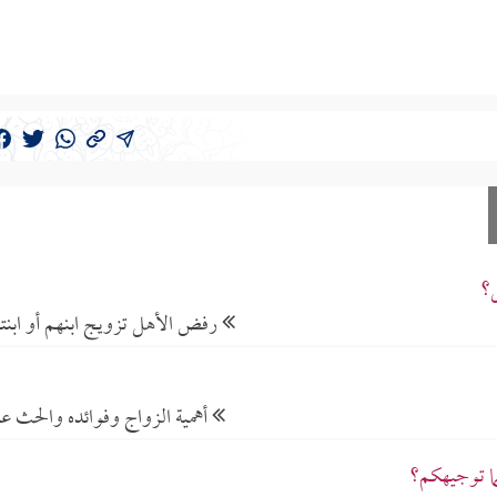
ل؟
رفض الأهل تزويج ابنهم أو ابنت
أهمية الزواج وفوائده والحث عل
ما توجيهكم؟