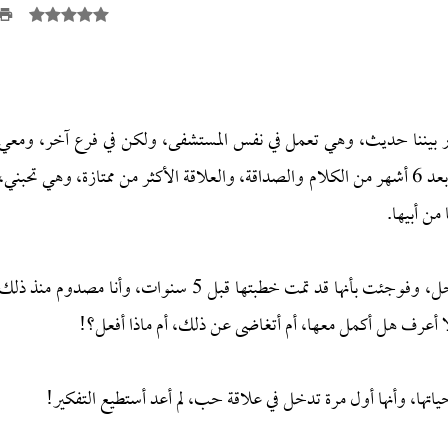
ار بيننا حديث، وهي تعمل في نفس المستشفى، ولكن في فرع آخر، ومعي
أيضًا في نفس الكلية، وتطورت علاقتنا، وأحببنا بعضنا، وبعد 6 أشهر من الكلام والصداقة، والعلاقة الأكثر من ممتازة، وهي تحبني،
ن أبيها.
منذ يومين كنت أمسك بجوالها عندما كانت تختبر في الداخل، وفوجئت بأنها قد تمت خطبتها قبل 5 سنوات، وأنا مصدوم منذ ذل
ا أعرف هل أكمل معها، أم أتغاضى عن ذلك، أم ماذا أفعل؟!
ياتها، وأنها أول مرة تدخل في علاقة حب، لم أعد أستطيع التفكير!