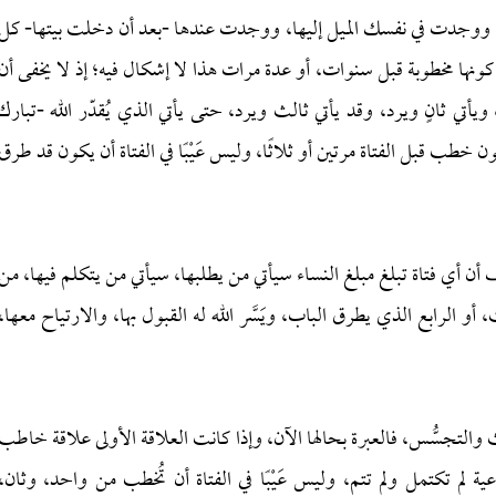
دب، ووجدت في نفسك الميل إليها، ووجدت عندها -بعد أن دخلت بيتها- كل
كونها مخطوبة قبل سنوات، أو عدة مرات هذا لا إشكال فيه؛ إذ لا يخفى أن
ويأتي ثانٍ ويرد، وقد يأتي ثالث ويرد، حتى يأتي الذي يُقدّر الله -تبارك
كون خطب قبل الفتاة مرتين أو ثلاثًا، وليس عَيْبًا في الفتاة أن يكون قد طرق
أي فتاة تبلغ مبلغ النساء سيأتي من يطلبها، سيأتي من يتكلم فيها، من
أو الرابع الذي يطرق الباب، ويَسَّر الله له القبول بها، والارتياح معها،
ث والتجسُّس، فالعبرة بحالها الآن، وإذا كانت العلاقة الأولى علاقة خاطب
 لم تكتمل ولم تتم، وليس عَيْبًا في الفتاة أن تُخطب من واحد، وثان،