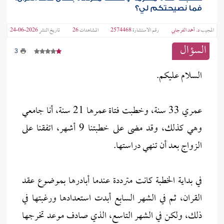
فما نصيحتكم لي؟
المجيب
د. أحمد الفرجابي
رقم الاستشارة
2574468
المشاهدات
26
تاريخ النشر
2026-06-24
السؤال
3
السلام عليكم.
عمري 33 سنة، وخطبت فتاة عمرها 21 سنة، أنا جامعي
وهي كذلك، وقد مضى على خطبتنا 9 أشهر، اتفقنا على
الزواج بعد أن تنهي دراستها.
في بداية الخطبة كانت مترددة عندما أبادرها بموضوع عقد
القران، ثم في الشهر السابع أبدت استعدادها ورغبتها في
ذلك، ولكن في الشهر التاسع، الذي صادف موعد تخرجها