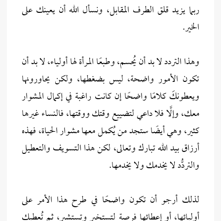
ربما يزيد قلق الطرف المقابل، ونسأل الله أن يعينك على
الخير.
وهذا التردد لا بد أن يُحسم، وطبعًا المرأة لها أولياء، لا بد أن
تكون الأمور واضحة، ليس بضغطها، ولكن يحاورونها
ويعطونكَ كلامًا واضحًا إن كانت راغبة في إكمال المشوار
معك، وإلَّا فلا داعي لتضييع وقتك ووقتها، فالنساء غيرها
كثير، وهي أيضًا ستجد من يُكمل معها مشوار الحياة، فهذه
أرزاق بيد الله تبارك وتعالى، لكن هذا التسويف والتعطيل
والتردُّد لا يخدمك ولا يخدمها.
لذلك أرجو أن تكون واضحًا في طرح هذا الأمر على
أوليائها، أو إعطائها فرصة لتستخير وتستشير، ثم تُعطيك