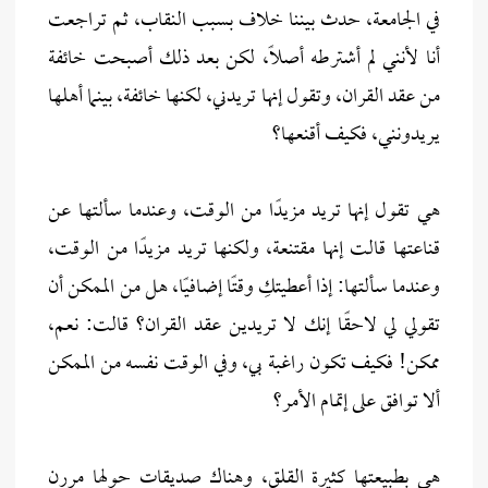
في الجامعة، حدث بيننا خلاف بسبب النقاب، ثم تراجعت
أنا لأنني لم أشترطه أصلًا، لكن بعد ذلك أصبحت خائفة
من عقد القران، وتقول إنها تريدني، لكنها خائفة، بينما أهلها
يريدونني، فكيف أقنعها؟
هي تقول إنها تريد مزيدًا من الوقت، وعندما سألتها عن
قناعتها قالت إنها مقتنعة، ولكنها تريد مزيدًا من الوقت،
وعندما سألتها: إذا أعطيتكِ وقتًا إضافيًا، هل من الممكن أن
تقولي لي لاحقًا إنك لا تريدين عقد القران؟ قالت: نعم،
ممكن! فكيف تكون راغبة بي، وفي الوقت نفسه من الممكن
ألا توافق على إتمام الأمر؟
هي بطبيعتها كثيرة القلق، وهناك صديقات حولها مررن