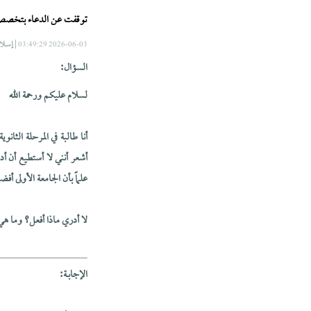
توقفت عن الدعاء بتخصص م
| إسلا
2026-06-03 03:49:29
السؤال:
لسلام عليكم ورحمة الله
أنا طالبة في المرحلة الثان
أشعر أنني لا أستطيع أن أد
علماً بأن الجامعة الأولى أفض
لا أدري ماذا أفعل؟ وما ه
الإجابــة: