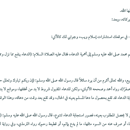
 الله.
ركاته، وبعد:
مة - في موقعك استشارات إسلام ويب، وجوابي لك كالآتي:
 محمد صلى الله عليه وسلم إلى أهمية الدعاء، فقال عليه الصلاة السلام: (الدعاء ينفع مما نزل ومما
يضيع، والله تعالى أكرم من أن يرد سائلاً قال رسول الله صلى الله وسلم: (إن ربكم تبارك وتعا
ا صفرًا)، رواه أحمد وصححه الألباني، ولكن للدعاء المقبول شروط لا بد من تحققها، وموانع لا ب
بة الدعاء قد تقع بحصول ما دعا المسلم بعينه في الحال، وقد تقع بعد وقت من دعائه، وهذا الوقت 
ا يحصل المطلوب بعينه، فصور استجابة الدعاء تتنوع، قال رسول الله صلى الله عليه وسلم: 
إياها، أو صرف عنه من السوء مثلها، ما لم يدع بإثم، أو قطيعة رحم)، رواه الترمذي، وفي رواية