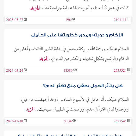
كانت في عمر 12 سنة، وأجريت لها عملية جراحية منذ..
المزيد
2025-05-27
196
2101111
الزكام وأدويته ومدى خطورتها على الحامل
السلام عليكم ورحمة الله وبركاته حامل في بداية الشهر الثالث، وأعاني من
الزكام والرشح بشكل شديد، والكثير من الدموع..
المزيد
2024-03-24
18386
2535324
هل يتأثر الحمل بحقن منع تخثر الدم؟
السلام عليكم. أنا حامل في الأسبوع السادس، وقد أجهضت من قبل،
ووجدوا لدي تخثراً في الدم، ووصفت لي الطبيبة اسبيجيك..
المزيد
2023-12-10
9134
2527545