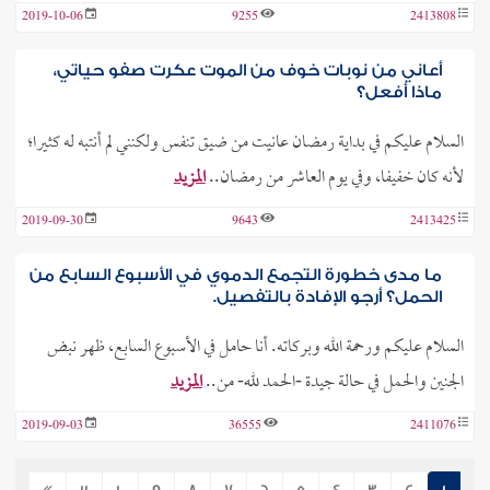
2019-10-06
9255
2413808
أعاني من نوبات خوف من الموت عكرت صفو حياتي،
ماذا أفعل؟
السلام عليكم في بداية رمضان عانيت من ضيق تنفس ولكنني لم أنتبه له كثيرا؛
لأنه كان خفيفا، وفي يوم العاشر من رمضان..
المزيد
2019-09-30
9643
2413425
ما مدى خطورة التجمع الدموي في الأسبوع السابع من
الحمل؟ أرجو الإفادة بالتفصيل.
السلام عليكم ورحمة الله وبركاته. أنا حامل في الأسبوع السابع، ظهر نبض
الجنين والحمل في حالة جيدة -الحمد لله- من..
المزيد
2019-09-03
36555
2411076