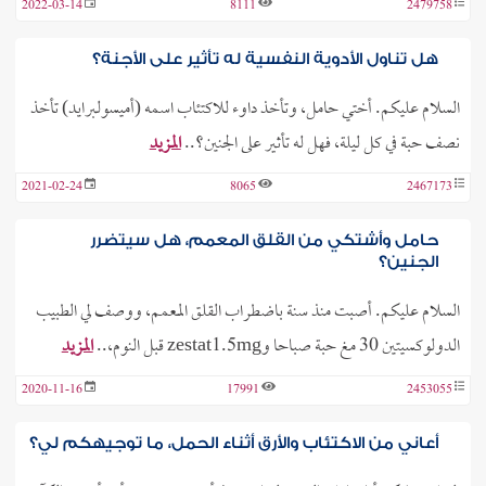
2022-03-14
8111
2479758
هل تناول الأدوية النفسية له تأثير على الأجنة؟
السلام عليكم. أختي حامل، وتأخذ داوء للاكتئاب اسمه (أميسولبرايد) تأخذ
نصف حبة في كل ليلة، فهل له تأثير على الجنين؟..
المزيد
2021-02-24
8065
2467173
حامل وأشتكي من القلق المعمم، هل سيتضرر
الجنين؟
السلام عليكم. أصبت منذ سنة باضطراب القلق المعمم، ووصف لي الطبيب
الدولوكسيتين 30 مغ حبة صباحا وzestat1.5mg قبل النوم،..
المزيد
2020-11-16
17991
2453055
أعاني من الاكتئاب والأرق أثناء الحمل، ما توجيهكم لي؟