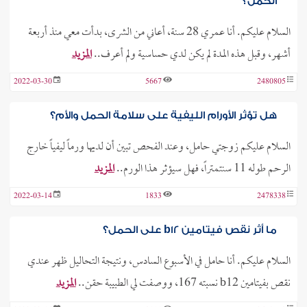
الحمل؟
السلام عليكم. أنا عمري 28 سنة، أعاني من الشرى، بدأت معي منذ أربعة
أشهر، وقبل هذه المدة لم يكن لدي حساسية ولم أعرف..
المزيد
2022-03-30
5667
2480805
هل تؤثر الأورام الليفية على سلامة الحمل والأم؟
السلام عليكم زوجتي حامل، وعند الفحص تبين أن لديها ورماً ليفياً خارج
الرحم طوله 11 سنتمتراً، فهل سيؤثر هذا الورم..
المزيد
2022-03-14
1833
2478338
ما أثر نقص فيتامين b12 على الحمل؟
السلام عليكم. أنا حامل في الأسبوع السادس، ونتيجة التحاليل ظهر عندي
نقص بفيتامين b12 نسبته 167، ووصفت لي الطبيبة حقن..
المزيد