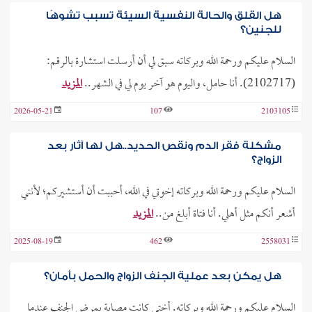
هل القلق والحالة النفسية السيئة تسبب تشوهًا
للجنين؟
السلام عليكم ورحمة الله وبركاته سبق لي أن أرسلت استشارة بالرقم:
(2102717). أنا حامل، واليوم هو آخر يوم لي في الشهر..
المزيد
2026-05-21
107
2103105
مشكلة فقر الدم ونقص الحديد..هل لها آثار بعد
الزواج؟
السلام عليكم ورحمة الله وبركاته إخوتي في الله، أحببت أن أستشيركم؛ لأنني
أشعر أنكم مثل أهلي. أنا فتاة أبلغ من..
المزيد
2025-08-19
462
2558031
هل يمكن بعد عملية الجنف الزواج والحمل بأمان؟
السلام عليكم ورحمة الله وبركاته. أختي كانت مصابة بمرض الجنف عندما