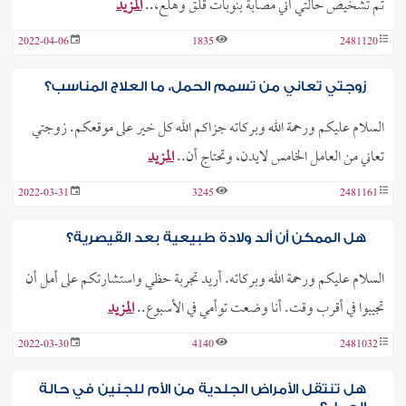
تم تشخيص حالتي أني مصابة بنوبات قلق وهلع،..
المزيد
2022-04-06
1835
2481120
زوجتي تعاني من تسمم الحمل، ما العلاج المناسب؟
السلام عليكم ورحمة الله وبركاته جزاكم الله كل خير على موقعكم. زوجتي
تعاني من العامل الخامس لايدن، وتحتاج أن..
المزيد
2022-03-31
3245
2481161
هل الممكن أن ألد ولادة طبيعية بعد القيصرية؟
السلام عليكم ورحمة الله وبركاته. أريد تجربة حظي واستشارتكم على أمل أن
تجيبوا في أقرب وقت. أنا وضعت توأمي في الأسبوع..
المزيد
2022-03-30
4140
2481032
هل تنتقل الأمراض الجلدية من الأم للجنين في حالة