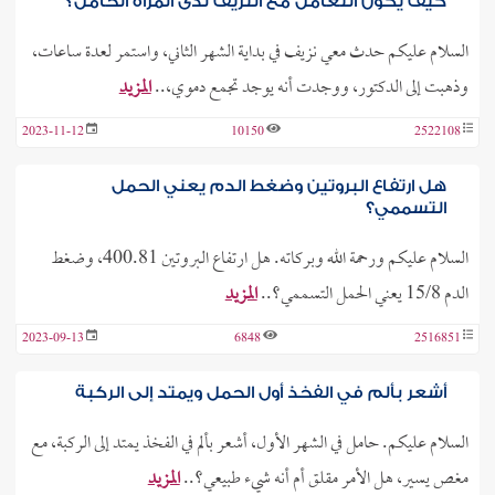
كيف يكون التعامل مع النزيف لدى المرأة الحامل؟
السلام عليكم حدث معي نزيف في بداية الشهر الثاني، واستمر لعدة ساعات،
وذهبت إلى الدكتور، ووجدت أنه يوجد تجمع دموي،..
المزيد
2023-11-12
10150
2522108
هل ارتفاع البروتين وضغط الدم يعني الحمل
التسممي؟
السلام عليكم ورحمة الله وبركاته. هل ارتفاع البروتين 400.81، وضغط
الدم 15/8 يعني الحمل التسممي؟..
المزيد
2023-09-13
6848
2516851
أشعر بألم في الفخذ أول الحمل ويمتد إلى الركبة
السلام عليكم. حامل في الشهر الأول، أشعر بألم في الفخذ يمتد إلى الركبة، مع
مغص يسير، هل الأمر مقلق أم أنه شيء طبيعي؟..
المزيد