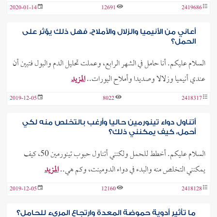
2020-01-14
12691
2419686
أعاني من الأنيميا والزلال والأملاح، فهل ذلك يؤثر على
الحمل؟
السلام عليكم. أنا حامل في الشهر الرابع، وعملت تحليل الدم والبول فتبين أن
عندي أنيميا وزلالا وصديدا وأملاح اليورات..
المزيد
2019-12-05
8022
2418317
أتناول دواء تينورمين حاليا وأرغب بالتخلص منه لكي
أحمل، كيف يمكنني ذلك؟
السلام عليكم. أخطط للحمل ولكنني أتناول حبوب تينورمين 50، كيف
يمكنني التخلص منه والبدء في دواء الدومينت، وكم هي..
المزيد
2019-12-05
12160
2418128
ما تأثير أدوية حموضة المعدة وارتجاع المريء للحامل؟