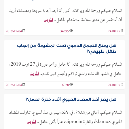
السلام عليكم ورحمة الله وبركاته. أتمنى أن أجد أجابة سريعة ومطمئنة، أريد
أن أستفسر عن مدى سلامة استخدام الحامل..
المزيد
2019-12-04
34395
2418125
هل يمنع التجمع الدموي تحت المشيمة من إنجاب
طفل طبيعي؟
السلام عليكم ورحمة الله وبركاته. أنا حامل وآخر دورة في 27 اوت 2019،
حامل في الشهر الثالث، ولدي تراكم وتجمع كبير للدم..
المزيد
2019-12-04
16028
2418105
هل يضر أخذ المضاد الحيوي أثناء فترة الحمل؟
السلام عليكم. أعاني من انغلاق في الأذن اليسرى منذ أسبوع، تناولت المضاد
الحيوي klamoz، وقطرة ciprocin، علماً بأنني حامل..
المزيد