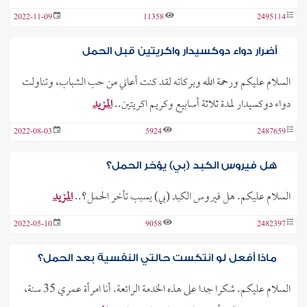
2022-11-09
11358
2495114
أضرار دواء دوكسيدار واكريتين قبل الحمل
السلام عليكم ورحمة الله وبركاته لقد كنت أعاني من حب الشباب، وتناولت
دواء دوكسيدار لمدة ثلاثة أسابيع وكريم اكريتين..
المزيد
2022-08-03
5924
2487659
هل فيروس الكبد (بي) يؤخر الحمل؟
السلام عليكم. هل فيروس الكبد (بي) يسبب تأخر الحمل؟..
المزيد
2022-05-10
9058
2482397
ماذا أفعل لو انتكست حالتي النفسية بعد الحمل؟
السلام عليكم. شكرا جدا على هذه الخدمة الرائعة. أنا امرأة عمري 35 سنة،