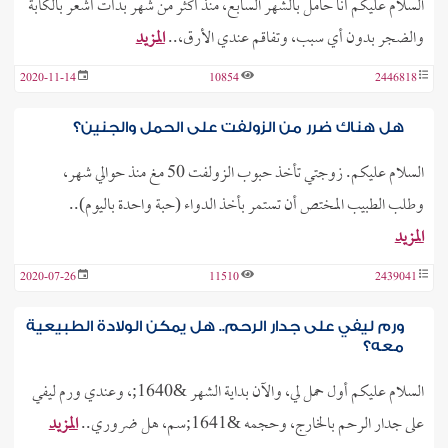
السلام عليكم أنا حامل بالشهر السابع، منذ أكثر من شهر بدأت أشعر بالكآبة
والضجر بدون أي سبب، وتفاقم عندي الأرق،..
المزيد
2020-11-14
10854
2446818
هل هناك ضرر من الزولفت على الحمل والجنين؟
السلام عليكم. زوجتي تأخذ حبوب الزولفت 50 مغ منذ حوالي شهر،
وطلب الطبيب المختص أن تستمر بأخذ الدواء (حبة واحدة باليوم)..
المزيد
2020-07-26
11510
2439041
ورم ليفي على جدار الرحم.. هل يمكن الولادة الطبيعية
معه؟
السلام عليكم أول حمل لي، والآن بداية الشهر &1640;، وعندي ورم ليفي
على جدار الرحم بالخارج، وحجمه &1641;سم، هل ضروري..
المزيد