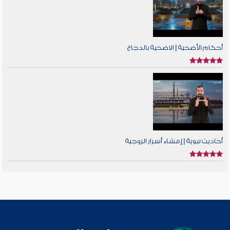
أحكام الأضحية | الاضحية بالدجاج
أحاديث نبوية | إفشاء أسرار الزوجية