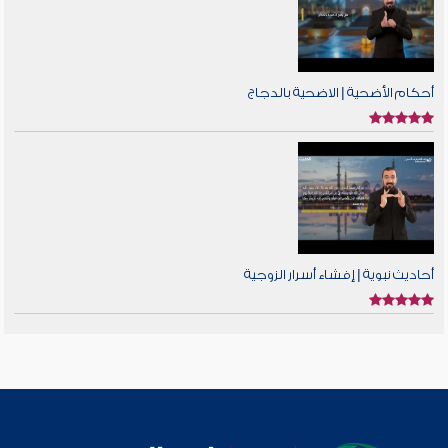
أحكام الأضحية | الاضحية بالدجاج
أحاديث نبوية | إفشاء أسرار الزوجية