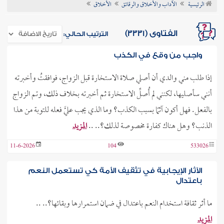
الرئيسية
الآداب والأخلاق والرقائق
الأخلاق
ن الفتوى
الفتاوى (3331)
الترتيب الحالي:
واجب من وقع في الكذب
إذا طلب مني والدي أن أصلي صلاة الاستخارة قبل الزواج، فوافقتُ وأخبرته
أنني سأصليها، لكنني لم أُصلِّ الاستخارة ثم أخبرته بخلاف ذلك، وتم الزواج
بالفعل. فهل أكون آثمًا بسبب الكذب؟ وما الذي يجب عليَّ فعله للتوبة من هذا
الذنب؟ وهل هناك كفارة مخصوصة لذلك؟.. ..
المزيد
11-6-2026
104
533026
الآثار الإيجابية في تثقيف الأمة كي تستعمل النعم
باعتدال
ما أثر ثقافة استخدام النعم باعتدال في ضمان استمرارها وبقائها؟.. ..
المزيد