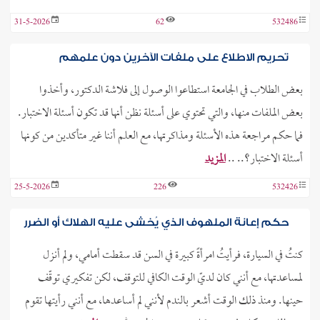
31-5-2026
62
532486
تحريم الاطلاع على ملفات الآخرين دون علمهم
بعض الطلاب في الجامعة استطاعوا الوصول إلى فلاشة الدكتور، وأخذوا
بعض الملفات منها، والتي تحتوي على أسئلة نظن أنها قد تكون أسئلة الاختبار.
فما حكم مراجعة هذه الأسئلة ومذاكرتها، مع العلم أننا غير متأكدين من كونها
أسئلة الاختبار؟.. ..
المزيد
25-5-2026
226
532426
حكم إعانة الملهوف الذي يُخشى عليه الهلاك أو الضرر
كنتُ في السيارة، فرأيتُ امرأةً كبيرة في السن قد سقطت أمامي، ولم أنزل
لمساعدتها، مع أنني كان لديّ الوقت الكافي للتوقف، لكن تفكيري توقّف
حينها. ومنذ ذلك الوقت أشعر بالندم لأنني لم أساعدها، مع أنني رأيتها تقوم