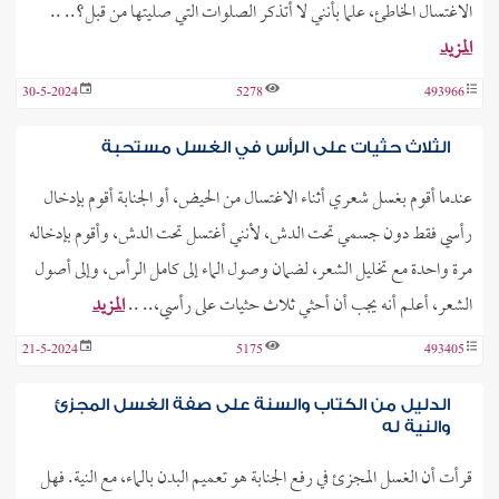
الاغتسال الخاطئ، علما بأنني لا أتذكر الصلوات التي صليتها من قبل؟.. ..
المزيد
30-5-2024
5278
493966
الثلاث حثيات على الرأس في الغسل مستحبة
عندما أقوم بغسل شعري أثناء الاغتسال من الحيض، أو الجنابة أقوم بإدخال
رأسي فقط دون جسمي تحت الدش، لأنني أغتسل تحت الدش، وأقوم بإدخاله
مرة واحدة مع تخليل الشعر، لضمان وصول الماء إلى كامل الرأس، وإلى أصول
الشعر، أعلم أنه يجب أن أحثي ثلاث حثيات على رأسي،.. ..
المزيد
21-5-2024
5175
493405
الدليل من الكتاب والسنة على صفة الغسل المجزئ
والنية له
قرأت أن الغسل المجزئ في رفع الجنابة هو تعميم البدن بالماء، مع النية. فهل