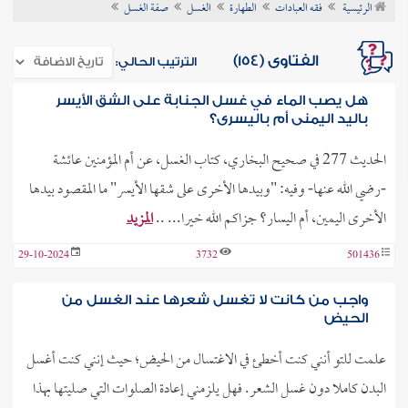
الرئيسية
فقه العبادات
الطهارة
الغسل
صفة الغسل
ن الفتوى
الفتاوى (154)
الترتيب الحالي:
هل يصب الماء في غسل الجنابة على الشق الأيسر
باليد اليمنى أم باليسرى؟
الحديث 277 في صحيح البخاري، كتاب الغسل، عن أم المؤمنين عائشة
-رضي الله عنها- وفيه: "وبيدها الأخرى على شقها الأيسر" ما المقصود بيدها
الأخرى اليمين، أم اليسار؟ جزاكم الله خيرا... ..
المزيد
29-10-2024
3732
501436
واجب من كانت لا تغسل شعرها عند الغسل من
الحيض
علمت للتو أنني كنت أخطئ في الاغتسال من الحيض؛ حيث إنني كنت أغسل
البدن كاملا دون غسل الشعر. فهل يلزمني إعادة الصلوات التي صليتها بهذا