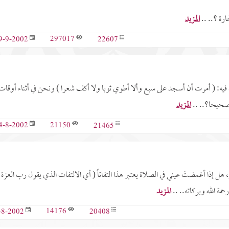
ارة ؟.. ..
المزيد
297017
22607
9-9-2002
فيه: ( أمرت أن أسجد على سبع وألا أطوي ثوبا ولا أكف شعرا ) ونحن في أثناء أوقات
 صحيحا؟.. ..
المزيد
21150
21465
4-8-2002
 هل إذا أغمضتَ عيني في الصلاة يعتبر هذا التفاتاً ( أي الالتفات الذي يقول رب العزة
مة الله وبركاته.. ..
المزيد
14176
20408
-8-2002