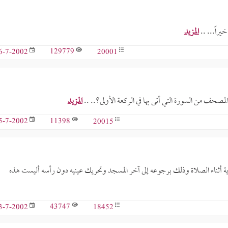
يراً... ..
المزيد
129779
20001
6-7-2002
لمصحف من السورة التي أتى بها في الركعة الأولى؟.. ..
المزيد
11398
20015
5-7-2002
 أثناء الصلاة وذلك برجوعه إلى آخر المسجد وتحريك عينيه دون رأسه أليست هذه
43747
18452
3-7-2002