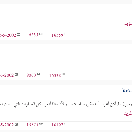
لمزيد
6235
16559
5-5-2002
9000
16338
-5-2002
لاً
رض) ولم أكن أعرف أنه مكروه للصلاة.. والآن ماذا أفعل بكل الصلوات التي صليتها وأ
لمزيد
13575
16197
-5-2002