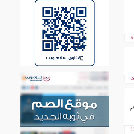
6
فتاوى إسلام ويب
2
كم
1