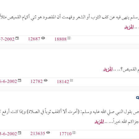
وسلم ينهى فيه عن كف الثوب أو الشعر وفهمت أن المقصود هو ثني أكمام القميص مثلاً
..
المزيد
12687
18808
-7-2002
م القميص؟.. ..
المزيد
12782
18142
6-6-2002
ه
 بقول النبي صلي الله عليه وسلم: (أمرت ألا أكفف ثوباً في الصلاة) وإذا كنت أرفع 
اكم الله خيراً... ..
المزيد
213635
17710
3-6-2002