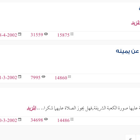
لمزيد
31559
15875
8-4-2002
 عن يمينه
7995
14860
1-3-2002
عليها صورة الكعبة الشريفة,فهل يجوز الصلاة عليهما شكرا.. ..
المزيد
34698
14486
0-3-2002