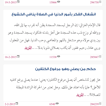
19-5-2015
15866
296758
انشغال الفكر بأمور الدنيا في الصلاة ينافي الخشوع
قال الإمام الغزالي: إن الرجل ليسجد السجدة يظن أنه تقرب بها إلى الله،
ووالله لو وزع ذنب هذه السجدة على أهل بلدته لهلكوا، يسجد السجدة وهو
بين يدي مولاه وهو منشغل باللهو والمعاصي وحب الدنيا ـ فهل من المعقول
وربي عادل رحيم غفور أن يكتب بصلاتي ذنوبا بدلا.. ..
المزيد
16-2-2015
11538
285847
حكم من يصلي وهو مرفوع الكتفين
هل يجوز للشخص أن يصلي مرفوع الكتفين؛ يعني: عندما يصلي يرفع كتفيه
للأعلى؟ علما بأنه اعتاد على ذلك. وهل تعتبر من الحركة الزائدة المبطلة
للصلاة؟.. ..
المزيد
2-2-2015
6540
284239