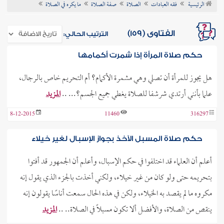
الرئيسية
فقه العبادات
الصلاة
صفة الصلاة
ما يكره في الصلاة
ن الفتوى
الفتاوى (159)
الترتيب الحالي:
حكم صلاة المرأة إذا شمرت أكمامها
هل يجوز للمرأة أن تصلي وهي مشمرة الأكمام؟ أم التحريم خاص بالرجال،
علما بأنني أرتدي شرشفا للصلاة يغطي جميع الجسم؟... ..
المزيد
8-12-2015
11460
316297
حكم صلاة المسبل الآخذ بجواز الإسبال لغير خيلاء
أعلم أن العلماء قد اختلفوا في حكم الإسبال، وأعلم أن الجمهور قد أفتوا
بتحريمه حتى ولو كان من غير خيلاء، ولكني أخذت بالجزء الذي يقول إنه
مكروه ما لم يقصد به الخيلاء، ولكن في هذه الحال سمعت أناسًا يقولون إنه
ينقص من الصلاة، والأفضل ألا تكون مسبلًا في الصلاة.. ..
المزيد