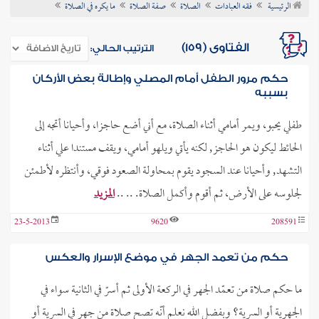
الرئيسية
فقه العبادات
الصلاة
صفة الصلاة
ما يكره في الصلاة
ن الفتوى
الفتاوى (159)
الترتيب الحالي:
حكم مرور الطفل أمام المصلي وإطالة بعض الأركان
بسببه
طفلي يحبو، ويمر أمامي أثناء الصلاة، مع أني أضع حاجزا، وأحيانا أتجه إلى
الحائط ليكون هو الحاجز, لكنه يأتي ويلهو أمامي، ويقف مستندا علي أثناء
التشهد, وأحيانا عند السجود يقوم بمحاولة الصعود فوقي، وأنتظره لأطمئن
لجلوسه على الأرض، ثم أقوم وأكمل الصلاة. .. ..
المزيد
23-5-2013
9620
208591
حكم من تعمد الجهر في موضع الإسرار والعكس
ما حكم صلاة من تعمّد الجهر في الركعة الأولى ثم أسرّ في الثانية سواء في
الجهرية أو السرية؟ وبفضل الله نعلم أنّه تصح صلاة من جهر في السرية أو