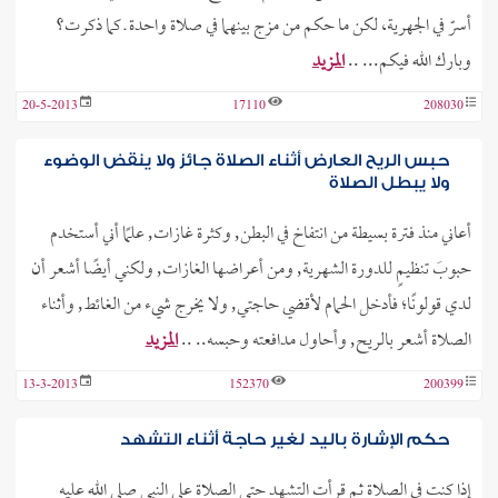
أسرّ في الجهرية، لكن ما حكم من مزج بينهما في صلاة واحدة ـ كما ذكرت؟
وبارك الله فيكم... ..
المزيد
20-5-2013
17110
208030
حبس الريح العارض أثناء الصلاة جائز ولا ينقض الوضوء
ولا يبطل الصلاة
أعاني منذ فترة بسيطة من انتفاخ في البطن, وكثرة غازات, علمًا أني أستخدم
حبوبَ تنظيمٍ للدورة الشهرية, ومن أعراضها الغازات, ولكني أيضًا أشعر أن
لدي قولونًا؛ فأدخل الحمام لأقضي حاجتي, ولا يخرج شيء من الغائط, وأثناء
الصلاة أشعر بالريح, وأحاول مدافعته وحبسه.. ..
المزيد
13-3-2013
152370
200399
حكم الإشارة باليد لغير حاجة أثناء التشهد
إذا كنت في الصلاة ثم قرأت التشهد حتى الصلاة على النبي صلى الله عليه