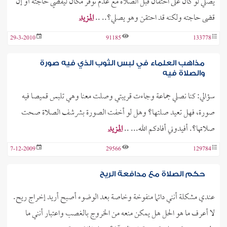
يصلي لو كان على احتقان قبل الصلاة مع عدم توفر مكان ليقضي حاجته أو إن
قضى حاجته ولكنه قد احتقن وهو يصلي؟.. ..
المزيد
29-3-2010
91185
133778
مذاهب العلماء في لبس الثوب الذي فيه صورة
والصلاة فيه
سؤالي: كنا نصلي جماعة وجاءت قريبتي وصلت معنا وهي تلبس قميصا فيه
صورة، فهل تعيد صلتها؟ وهل لو أخفت الصورة بشرشف الصلاة صحت
صلاتها؟. أفيدوني أفادكم الله... ..
المزيد
7-12-2009
29566
129784
حكم الصلاة مع مدافعة الريح
عندي مشكلة أنني دائما منفوخة وخاصة بعد الوضوء أصبح أريد إخراج ريح.
لا أعرف ما هو الحل هل يمكن منعه من الخروج بالغصب واعتبار أنني ما