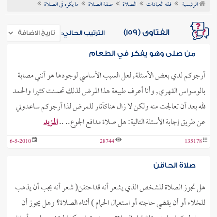
الرئيسية
فقه العبادات
الصلاة
صفة الصلاة
ما يكره في الصلاة
ن الفتوى
الفتاوى (159)
الترتيب الحالي:
من صلى وهو يفكر في الطعام
أرجوكم لدي بعض الأسئلة, لعل السبب الأساسي لوجودها هو أنني مصابة
بالوسواس القهري, وأنا أعرف طبيعة هذا المرض لذلك تحسنت كثيرا والحمد
لله بعد أن تعالجت منه ولكن لا زال هناكآثار للمرض لذا أرجوكم ساعدوني
عن طريق إجابة الأسئلة التالية: هل صلاة مدافع الجوع.. ..
المزيد
6-5-2010
28744
135178
صلاة الحاقن
هل تجوز الصلاة للشخص الذي يشعر أنه قداحتقن( شعر أنه يجب أن يذهب
للخلاء أو أن يقضي حاجته أو استعمال الحمام ) أثناء الصلاة؟ وهل يجوز أن