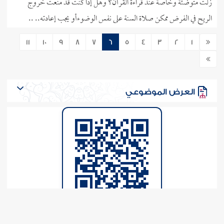
زلت متوضئة وخاصة عند قراءة القرآن؟ وهل إذا كنت قد منعت خروج
الريح في الفرض ممكن صلاة السنة على نفس الوضوءأو يجب إعادته.. ..
المزيد
11
10
9
8
7
6
5
4
3
2
1
11-10-2009
203737
127693
كراهة الصلاة في الثوب الذي لا يستر غالب أحد
العاتقين
العرض الموضوعي
هل الصلاة بفنلا محملوة باطلة أوصحيحة أو مكروهة؟... ..
المزيد
4-7-2009
14542
124265
تكره الصلاة بوجود صور لبشر
ماتأثير وجود صور لبشر معلقة على الجدران على تأدية الصلاة أو قراءة
القرآن؟.. ..
المزيد
فتاوى إسلام ويب
17-5-2009
4648
121980