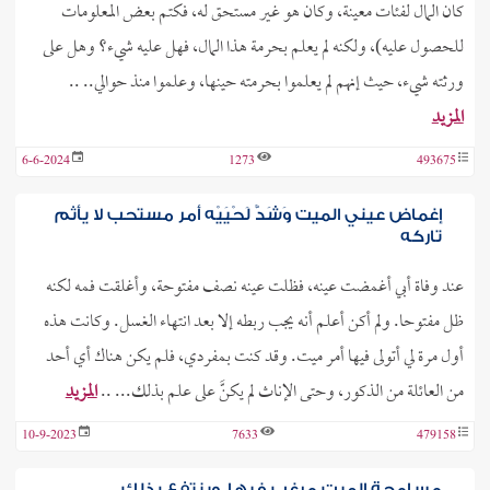
كان المال لفئات معينة، وكان هو غير مستحق له، فكتم بعض المعلومات
للحصول عليه)، ولكنه لم يعلم بحرمة هذا المال، فهل عليه شيء؟ وهل على
ورثته شيء، حيث إنهم لم يعلموا بحرمته حينها، وعلموا منذ حوالي.. ..
المزيد
6-6-2024
1273
493675
إغماض عيني الميت وَشَدُّ لَحْيَيْه أمر مستحب لا يأثم
تاركه
عند وفاة أبي أغمضت عينه، فظلت عينه نصف مفتوحة، وأغلقت فمه لكنه
ظل مفتوحا. ولم أكن أعلم أنه يجب ربطه إلا بعد انتهاء الغسل. وكانت هذه
أول مرة لي أتولى فيها أمر ميت. وقد كنت بمفردي، فلم يكن هناك أي أحد
من العائلة من الذكور، وحتى الإناث لم يكنَّ على علم بذلك... ..
المزيد
10-9-2023
7633
479158
مسامحة الميت مرغب فيها، وينتفع بذلك