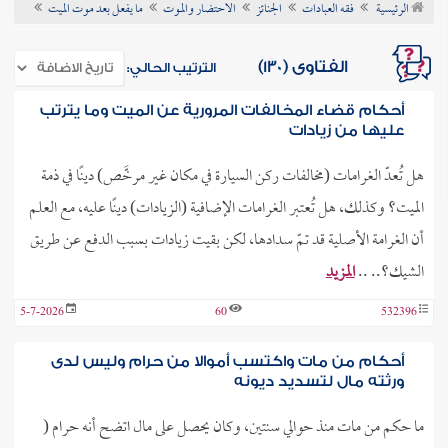
الرئيسية
فقه العبادات
الجنائز
الاحتضار والموت
ما يفعل بعد موت الميت
ن الفتوى
الفتاوى (130)
الترتيب الحالي:
أحكام قضاء المخالفات المرورية عن الميت وما يترتب
عليها من زيادات
هل تُعدّ الغرامات (مخالفات ركن السيارة في مكان غير مرخَّص) دينًا في ذمة
الميت؟ وكذلك، هل تُعتبر الغرامات الإضافية (الزيادات) دينًا عليه، مع العلم
أن الغرامة الأصلية قد تمّ سدادها، لكن بقيت زيادات بسبب الدفع عن طريق
الشيك؟.. ..
المزيد
5-7-2026
60
532396
أحكام من مات واكتسب أموالا من حرام وليس لدى
ورثته مال لتسديد ديونه
ما حكم من مات منذ حوالي سنتين، وكان يحصل على مال اتضح أنه حرام (