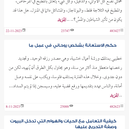
حماتي تضع كل الأواني، والدقيق، وكل شيء يتعلق بالمطبخ في المرحاض،
والمطبخ فيه الثلاجة فقط، والبوتاجاز، والمشاكل دائما في المنزل. هل هذا قد
يكون من تأثير الشياطين والمَسِّ؟.. ..
المزيد
22-11-2023
23747
483427
حكم الاستعانة بشخص روحاني في عمل ما
خطيبي يمتلك ورشة أعمال خشبية، وهي مصدر رزقه الوحيد. وتجديد
رخصتها متعطل منذ أكثر من سنة، وهو يحاول بكل الطرق أن يُنهيه، لكن من
دون جدوى. وخلال هذه الفترة يستلف فلوسا، ويكتب على نفسه وصل
أمانة، والناس تهدد بتقديمها ورفع قضية عليه، وسيسجن إذا لم يتم السداد...
..
المزيد
8-11-2023
25088
482623
كيفية التعامل مع الحيات والهوام التي تدخل البيوت
وصفة التحريج عليها