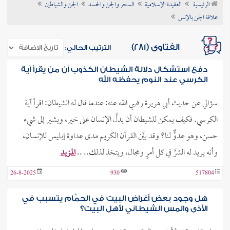
الرئيسية
العقيدة الإسلامية
السحر والجن والحسد
الجن والشياطين
ن الفتوى
علاقة الجن بالإنس
الفتاوى (281)
الترتيب الحالي:
دفع استشكال دلالة الشيطان الكذوب أن من يقرأ آية
الكرسي عند النوم يحفظه الله
سؤالي عن حديث أبي هريرة رضي الله عنه: عندما قال له الشيطان: اقرأ آية
الكرسي. فكيف يمكن للشيطان أن يدلَّ الإنسان على خير، ويشير إلى شيء
حسن، وهو عدوٌّ لنا؟ وقد بيَّن القرآن الكريم مدى عداوة إبليس للإنسان،
وأنه يريد له الشرَّ في كل أمرٍ ومجال، ويتخذ لذلك.. ..
المزيد
26-8-2025
930
517804
هل وجود بعض أغراض البيت في الحمَّام يتسبب في
الأذى والمس الشيطاني لأهل البيت؟