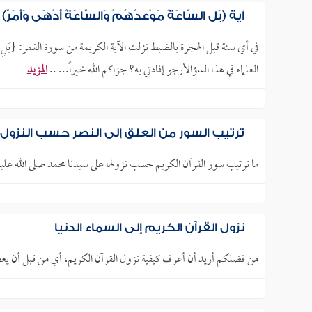
آية (بَلِ السَّاعَةُ مَوْعِدُهُمْ وَالسَّاعَةُ أَدْهَى وَأَمَر
في أي سنة قبل الهجرة بالضبط نزلت الآية الكريمة من سورة القمر: {بَلِ السَّاعَ
العلماء في هذا السؤالأرجو إفادتي به؟ جزاكم الله خيراً... ..
المزيد
ترتيب السور من العلق إلى النصر حسب النزول
ما ترتيب سور القرآن الكريم حسب نزولها على سيدنا محمد صلى الله عليه
نزول القرآن الكريم إلى السماء الدنيا
من فضلكم أريد أن أعرف كيفية نزول القرآن الكريم، أي من قبل أن يعط