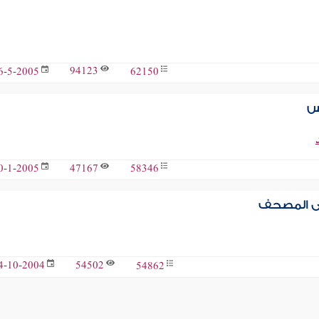
94123
62150
6-5-2005
س
د
47167
58346
0-1-2005
في المصحف
54502
54862
4-10-2004