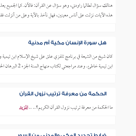
هنالك سؤال لطالما راودني، وهو سؤال عن القرآن: فالآن ـ كما الجميع يعلم 
هذه الآيات نزلت على أناس معينين، فهل نأخذ بالآية وعلى من أنزلت فقط
هل سورة الإنسان مكية أم مدنية
كان شيخ من الشيعة في برنامج تلفزي علق على شيخ الإسلام ابن تيمية و
ابن تيمية خاطئ. وعند مراجعتي لكتاب منهاج السنة الجزء 2 البرهان الحادي والعشرون قال شيخ الإسلام ردا على.. ..
الحكمة من معرفة ترتيب نزول القرآن
ما الحكمة من معرفة ترتيب نزول القرآن الكريم؟.. ..
المزيد
ضابط تحديد المكي والمدني من السور