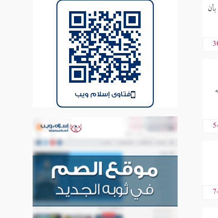
بأن
3
ه
فتاوى إسلام ويب
5
7