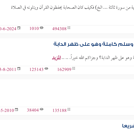
ية من سورة ثالثة ... الخ) فكيف كان الصحابة يحفظون القرآن ويتلونه في الصلاة
1010
494308
0-6-2024
ه وسلم كاملة وهو على ظهر الدابة
وهو على ظهر الدابة؟ وجزاكم الله خيراً. .. ..
المزيد
125143
162909
3-8-2011
38404
135188
-5-2010
ريعا