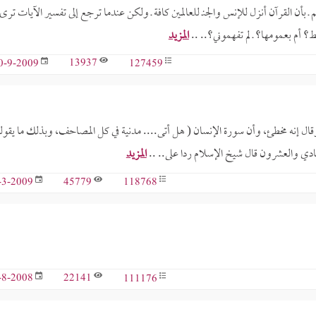
ـ بأن القرآن أنزل للإنس والجنـ للعالمين كافة ـ ولكن عندما ترجع إلى تفسير الآيات ترى 
؟ أم بعمومها؟ ـ لم تفهموني؟.. ..
المزيد
13937
127459
0-9-2009
قال إنه مخطئ، وأن سورة الإنسان ( هل أتى.... مدنية في كل المصاحف، وبذلك ما يقول
المزيد
45779
118768
-3-2009
22141
111176
-8-2008