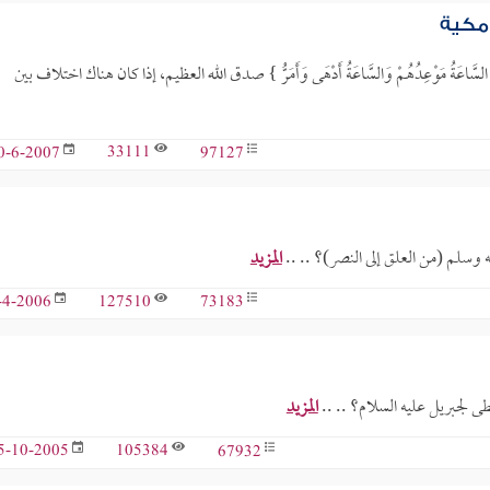
ُّ) مكية
ةُ مَوْعِدُهُمْ وَالسَّاعَةُ أَدْهَى وَأَمَرُّ } صدق الله العظيم، إذا كان هناك اختلاف بين
33111
97127
0-6-2007
 وسلم (من العلق إلى النصر)؟ .. ..
المزيد
127510
73183
-4-2006
ى لجبريل عليه السلام؟ .. ..
المزيد
105384
67932
5-10-2005