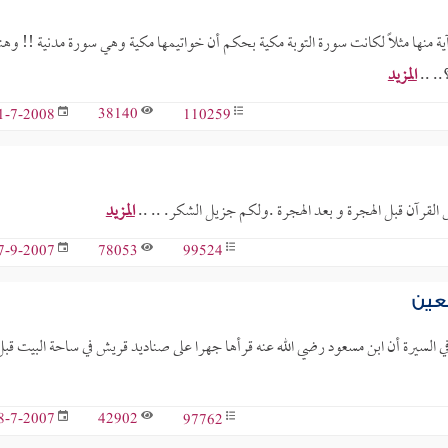
ية منها مثلاً لكانت سورة التوبة مكية بحكم أن خواتيمها مكية وهي سورة مدنية !! وهن
.. ..
المزيد
38140
110259
1-7-2008
وليس القرآن قبل الهجرة و بعد الهجرة .ولكم جزيل الشكر. .. ..
المزيد
78053
99524
7-9-2007
بعين
في السيرة أن ابن مسعود رضي الله عنه قرأها جهرا على صناديد قريش في ساحة البيت قبل
42902
97762
8-7-2007