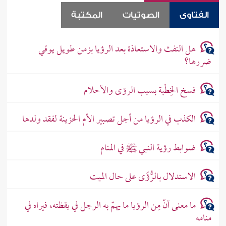
الفتاوى
الصوتيات
المكتبة
هل النفث والاستعاذة بعد الرؤيا بزمن طويل يوقي
ضررها؟
فسخ الخِطْبة بسبب الرؤى والأحلام
الكذب في الرؤيا من أجل تصبير الأم الحزينة لفقد ولدها
ضوابط رؤية النبي ﷺ في المنام
الاستدلال بالرُّؤَى على حال الميت
ما معنى أنّ مِن الرؤيا ما يهمّ به الرجل في يقظته، فيراه في
منامه