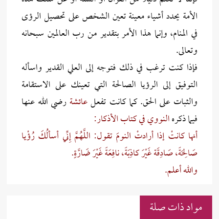
الأمة يحدد أشياء معينة تعين الشخص على تحصيل الرؤى
في المنام، وإنما هذا الأمر بتقدير من رب العالمين سبحانه
وتعالى.
فإذا كنت ترغب في ذلك فتوجه إلى العلي القدير واسأله
التوفيق إلى الرؤيا الصالحة التي تعينك على الاستقامة
والثبات على الحق. كما كانت تفعل
عائشة
رضي الله عنها
فيما ذكره
النووي
في كتاب الأذكار:
أنها كانتْ إذا أرادتْ النومَ تقول: اللَّهُمَّ إِنِّي أسألُكَ رُؤْيا
صَالِحَةً، صَادِقَة غَيْرَ كاذِبَةً، نافِعَةً غَيْرَ ضَارَّةٍ.
والله أعلم.
مواد ذات صلة