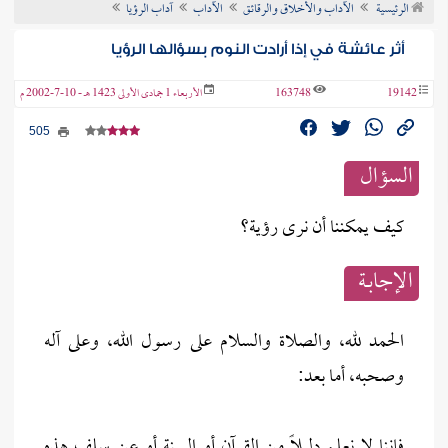
الرئيسية
الآداب والأخلاق والرقائق
الآداب
آداب الرؤيا
ن الفتوى
أثر عائشة في إذا أرادت النوم بسؤالها الرؤيا
19142
163748
الأربعاء 1 جمادى الأولى 1423 هـ - 10-7-2002 م
505
السؤال
كيف يمكننا أن نرى رؤية؟
الإجابــة
الحمد لله، والصلاة والسلام على رسول الله، وعلى آله
وصحبه، أما بعد:
فإننا لا نعلم دليلاً من القرآن أو السنة أو عن سلف هذه