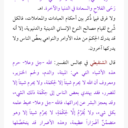
رَحَى الفلاحِ والسعادة في الدنيا والآخرة
. اهـ.
ولا فرق فيما ذُكر بين أحكام العبادات والمعاملات، فالكل
شُرِع لقيام مصالح النوع الإنساني الدينية والدنيوية، إلا أنه
قد يدرك الحِكمَ من هذه الأوامر والنواهي بعضُ الناس ولا
يدركها آخرون.
قال
الشنقيطي
في مجالس التفسير:
الله -جل وعلا- حرم
هذه الأشياء التي هي: الميتة، والدم، ولحم الخنزير،
ومعروف أن الله لا يحرم شيئاً إلا لحِكمَة، ولا يحرم شيئاً إلا
للضرر، فقد يهتدي بعض الناس إلى حِكْمَة ذلك الشيء،
وقد يعجز البشر عن إدراكها، فالله -جل وعلا- محيط علمه
بكل شيء، ولا يُحَرِّمُ إلَّا لحِكْمَةٍ، لا يحرِّم شيئاً إلا وهو
متضمِّنٌ أضْرَاراً عظيمة، وهذه الأضرار قد يتحَصَّلها