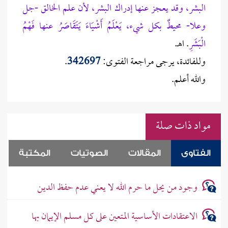
البشر، وقد يعجز عنها إدراك البشر، لأن علم الخالق -جل
وعلا- محيطٌ بكل شيء، يَعْلَمُ أَشْيَاءَ يَتَقَاصَرُ عنها فَهْمُ
الْبَشَرِ
. اهـ.
وللفائدة، يرجى مراجعة الفتوى:
342697
.
والله أعلم.
مواد ذات صلة
الفتاوى
المقالات
الصوتيات
المكتبة
وجود من يحل ما حرم الله لا يعني عدم حفظ الدين
الاعتقادات الأساسية المتعين على كل مسلم الإيمان بها