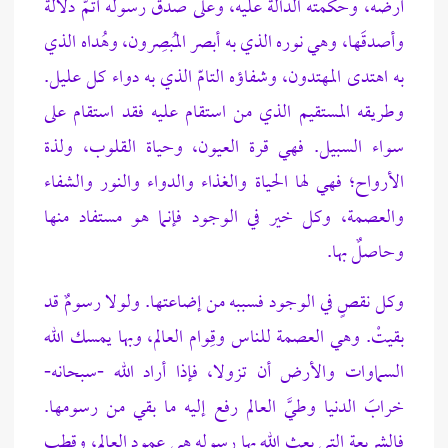
أرضه، وحكمته الدالة عليه، وعلى صدق رسوله أتمَّ دلالة
وأصدقَها، وهي نوره الذي به أبصر المُبصِرون، وهُداه الذي
به اهتدى المهتدون، وشفاؤه التامّ الذي به دواء كل عليل.
وطريقه المستقيم الذي من استقام عليه فقد استقام على
سواء السبيل. فهي قرة العيون، وحياة القلوب، ولذة
الأرواح؛ فهي لها الحياة والغذاء والدواء والنور والشفاء
والعصمة، وكل خير في الوجود فإنما هو مستفاد منها
وحاصلٌ بها.
وكل نقصٍ في الوجود فسببه من إضاعتها. ولولا رسومٌ قد
بقيتْ. وهي العصمة للناس وقِوام العالم، وبها يمسك الله
السماوات والأرض أن تزولا، فإذا أراد الله -سبحانه-
خرابَ الدنيا وطيَّ العالم رفع إليه ما بقي من رسومها.
فالشريعة التي بعث الله بها رسوله هي عمود العالم، وقطب