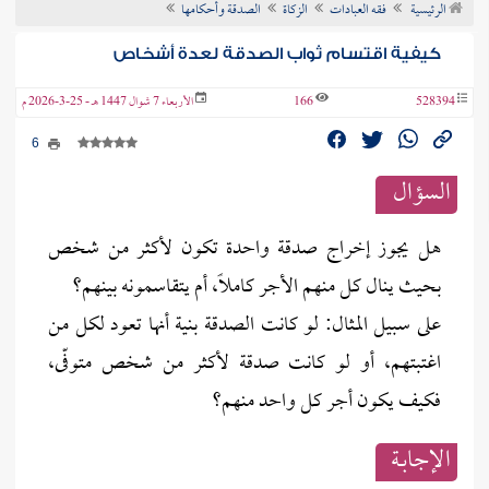
الرئيسية
فقه العبادات
الزكاة
الصدقة وأحكامها
ن الفتوى
كيفية اقتسام ثواب الصدقة لعدة أشخاص
528394
166
الأربعاء 7 شوال 1447 هـ - 25-3-2026 م
6
السؤال
هل يجوز إخراج صدقة واحدة تكون لأكثر من شخص
بحيث ينال كل منهم الأجر كاملاً، أم يتقاسمونه بينهم؟
على سبيل المثال: لو كانت الصدقة بنية أنها تعود لكل من
اغتبتهم، أو لو كانت صدقة لأكثر من شخص متوفّى،
فكيف يكون أجر كل واحد منهم؟
الإجابــة