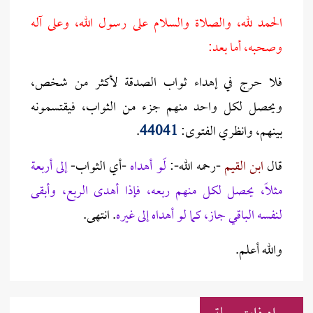
الحمد لله، والصلاة والسلام على رسول الله، وعلى آله
وصحبه، أما بعد:
فلا حرج في إهداء ثواب الصدقة لأكثر من شخص،
ويحصل لكل واحد منهم جزء من الثواب، فيقتسمونه
بينهم، وانظري الفتوى:
44041
.
قال
ابن القيم
-رحمه الله-:
لَو أهداه
-أي الثواب-
إلى أربعة
مثلاً، يحصل لكل منهم ربعه، فإذا أهدى الربع، وأبقى
لنفسه الباقي جاز، كما لو أهداه إلى غيره
. انتهى.
والله أعلم.