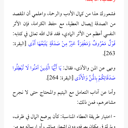
فشعورك هذا من كمال الأدب والرحمة، واعلمي أن المقصد
من الصدقة إيصال العطية، مع حفظ الكرامة، فإن الأثر
النفسي أعظم من الأثر المادي، فقد قال الله تعالى في كتابه:
قَوْلٌ مَعْرُوفٌ وَمَغْفِرَةٌ خَيْرٌ مِنْ صَدَقَةٍ يَتْبَعُهَا أَذًى
[البقرة:
263].
ونهى عن المن والأذى، فقال:
يَا أَيُّهَا الَّذِينَ آمَنُوا لَا تُبْطِلُوا
صَدَقَاتِكُمْ بِالْمَنِّ وَالْأَذَى
[البقرة: 264].
وأما عن آداب التعامل مع اليتيم والمحتاج حتى لا نجرح
مشاعرهم، فمن ذلك:
- اختيار طريقة العطاء المناسبة: كأن يوضع المال في ظرف،
ويترك في مكان يعرفه، دون إشعار مباشر، أو إرساله مع من