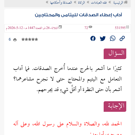
الرئيسية
فقه العبادات
الزكاة
الصدقة وأحكامها
ن الفتوى
آداب إعطاء الصدقات لليتامى والمحتاجين
531595
72
الثلاثاء 26 ذو القعدة 1447 هـ - 12-5-2026 م
6
السؤال
كثيرًا ما أشعر بالحرج عندما أُخرج الصدقات. فما آداب
التعامل مع اليتيم والمحتاج حتى لا نجرح مشاعرهما؟
أشعر بأن حتى النظرة أو أقلَّ شيءٍ قد يجرحهم.
الإجابــة
الحمد لله، والصلاة والسلام على رسول الله، وعلى آله
وصحبه، أما بعد: