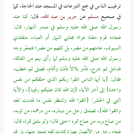
ترغيب الناس في جمع التبرعات في المسجد عند الحاجة
، كما
في صحيح
مسلم
عن
جرير بن عبد الله
، قال:
كنا عند
رسول الله صلى الله عليه وسلم في صدر النهار، قال:
فجاءه قوم حفاة عراة مجتابي النمار أو العباء، متقلدي
السيوف، عامتهم من مضر، بل كلهم من مضر؛ فتمعّر وجه
رسول الله صلى الله عليه وسلم لما رأى بهم من الفاقة،
فدخل ثم خرج، فأمر بلالاً فأذن وأقام، فصلى ثم خطب،
فقال: {يا أيها الناس اتقوا ربكم الذي خلقكم من نفس
واحدة} إلى آخر الآية، {إن الله كان عليكم رقيبا}، والآية
التي في الحشر: {اتقوا الله ولتنظر نفس ما قدمت لغد
واتقوا الله}، تصدق رجل من ديناره، من درهمه، من ثوبه،
من صاع بره، من صاع تمره -حتى قال- ولو بشق تمرة، قال:
فجاء رجل من الأنصار بصرّة كادت كفه تعجز عنها، بل قد