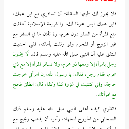
فلا يجوز لك -أيتها السائلة- أن تسافري مع ابن عمك،
فابن عمك ليس محرمًا لك، والشريعة الإسلامية أطلقت
منع المرأة من السفر دون محرم، ولم تأذن لها في السفر مع
غير الزوج أو المحرم ولو وثقت بأمانته، ففي الحديث
المتفق عليه أن النبي صلى الله عليه وسلم قال:
لَا يخلون
رجل بامرأة إلا ومعها ذو محرم، ولا تسافر المرأة إلا مع ذي
محرم، فقام رجل، فقال: يا رسول الله، إن امرأتي خرجت
حاجة، وإني اكتتبت في غزوة كذا وكذا، قال: انطلق فحج
مع امرأتك
.
فانظري كيف أعفى النبي صلى الله عليه وسلم ذلك
الصحابي من الخروج للجهاد، وأمره أن يذهب ويحج مع