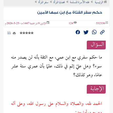
الرئيسية
فقه الأسرة المسلمة
قضايا المرأة
سفر المرأة
ن الفتوى
حكم سفر الفتاة مع ابن عمها الأمين
532336
124
الإثنين 9 ذو الحجة 1447 هـ - 25-5-2026 م
11
السؤال
ما حكم سفري مع ابن عمي، مع الثقة بأنه لن يصدر منه
سوء؟ وهل عليّ إثم في ذلك، علمًا بأن عمري ستة عشر
عامًا، وهو كذلك؟
الإجابــة
الحمد لله، والصلاة والسلام على رسول الله، وعلى آله
وصحبه، أما بعد: