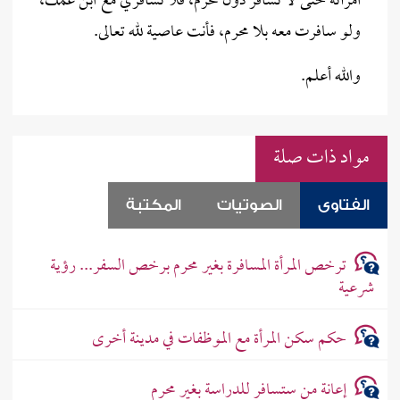
امرأته حتى لا تسافر دون محرم، فلا تسافري مع ابن عمك،
ولو سافرت معه بلا محرم، فأنت عاصية لله تعالى.
والله أعلم.
مواد ذات صلة
الفتاوى
الصوتيات
المكتبة
ترخص المرأة المسافرة بغير محرم برخص السفر... رؤية
شرعية
حكم سكن المرأة مع الموظفات في مدينة أخرى
إعانة من ستسافر للدراسة بغير محرم