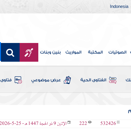
Indonesia
الصوتيات
المكتبة
المواريث
بنين وبنات
لك
الفتاوى الحية
عرض موضوعي
فتاوى 
م
222
532426
الإثنين 9 ذو الحجة 1447 هـ - 25-5-2026 م