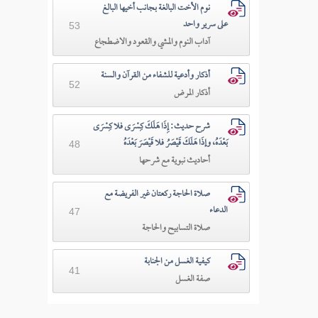
نوم الأخت البالغة بجانب أخيها البالغ
على سرير واحد
53
آداب النوم والمشي والقعود والاضطجاع
أذكار وأدعية للشفاء من القرآن والسنة
52
أذكار المرض
شرح حديث: إِذَا هَلَكَ كِسْرَى فلا كِسْرَى
بَعْدَهُ، وإذَا هَلَكَ قَيْصَرُ فلا قَيْصَرَ بَعْدَهُ
48
أحاديث نبوية مع شرحها
صلاة الحاجة ركعتان غير الفريضة مع
الدعاء
47
صلاة التسابيح والحاجة
كيفية الغسل من الجنابة
41
صفة الغسل