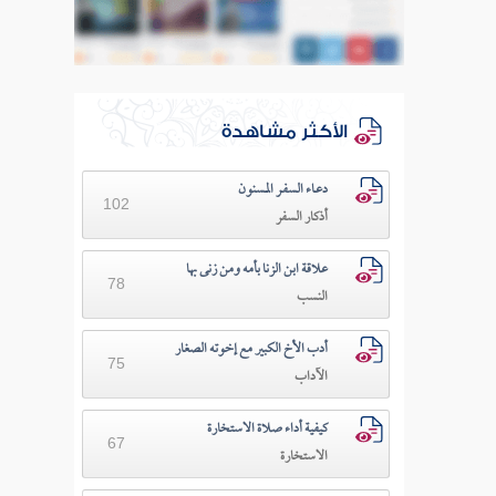
الأكثر مشاهدة
دعـاء السفـر المسنون
102
أذكار السفر
علاقة ابن الزنا بأمه ومن زنى بها
78
النسب
أدب الأخ الكبير مع إخوته الصغار
75
الآداب
كيفية أداء صلاة الاستخارة
67
الاستخارة