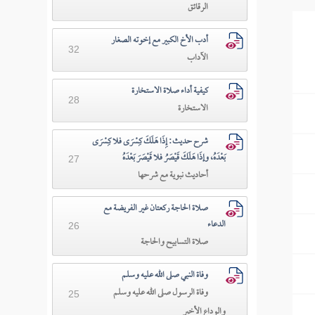
الرقائق
أدب الأخ الكبير مع إخوته الصغار
32
الآداب
كيفية أداء صلاة الاستخارة
28
الاستخارة
شرح حديث: إِذَا هَلَكَ كِسْرَى فلا كِسْرَى
بَعْدَهُ، وإذَا هَلَكَ قَيْصَرُ فلا قَيْصَرَ بَعْدَهُ
27
أحاديث نبوية مع شرحها
صلاة الحاجة ركعتان غير الفريضة مع
الدعاء
26
صلاة التسابيح والحاجة
وفاة النبي صلى الله عليه وسلم
وفاة الرسول صلى الله عليه وسلم
25
والوداع الأخير