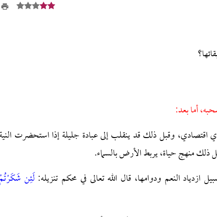
قائها؟
حبه، أما بعد:
ادي اقتصادي، وقبل ذلك قد ينقلب إلى عبادة جليلة إذا استحضرت النية
جعل ذلك منهج حياة، يربط الأرض بالسماء.
 ازدياد النعم ودوامها، قال الله تعالى في محكم تنزيله:
لَئِن شَكَرْتُمْ