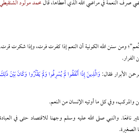
ي صرف النعمة في مراضي الله الذي أعطاها، قال
محمد مولود الشنقيطي
نِّعم"؛ ومن سنن الله الكونية أن النعم إذا كفرت فرت، وإذا شكرت قرت.
 الفرار.
لرحمن الأبرار فقال:
وَالَّذِينَ إِذَا أَنْفَقُوا لَمْ يُسْرِفُوا وَلَمْ يَقْتُرُوا وَكَانَ بَيْنَ ذَلِكَ
 والمركب، وفي كل ما أوتيه الإنسان من النعم.
ير نافعًا. والنبي صلى الله عليه وسلم وجهنا للاقتصاد حتى في العبادة
ا الصغيرة.