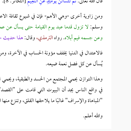
قال الله تعالى:
ثُمَّ لَتُسْأَلُنَّ يَوْمَئِذٍ عَنِ النَّعِيمِ
[التكاثر: 8].
ومن زاوية أخرى -وهي الأهم- فإن في شيوع ثقافة الاعتدا
وسلم:
لا تزول قدما عبد يوم القيامة حتى يسأل عن عمره
وعن جسمه فيم أبلاه
. رواه
الترمذي،
وقال:
هذا حديث 
فالاعتدال في الدنيا يخفف مؤونة الحساب في الآخرة، وم
يُسأل عن كل فضل نعمة ضيعه.
وهذا التوازن يحمي المجتمع من الحسد والطبقية، ويحمي ال
في واقع الناس يجد أن البيوت التي قامت على "القصد" (
"المباهاة والإسراف" غالبًا ما يلاحقها القلق، وتنزع منها 
والله أعلم.