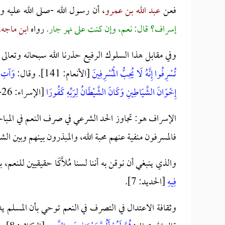
فعن
عبد الله بن عمرو
، أن رسول الله -صلى الله عليه 
إسراف؟ قال: نعم، وإن كنت على نهر جار.
رواه
ابن ماجه
.
وفي مقابل هذا السلوك الرفيع حذرنا الله سبحانه وتعالى
تُسْرِفُوا إِنَّهُ لَا يُحِبُّ الْمُسْرِفِينَ
[الأنعام: 141]. وقال:
وَآتِ ذَ
إِخْوَانَ الشَّيَاطِينِ وَكَانَ الشَّيْطَانُ لِرَبِّهِ كَفُورًا
[الإسراء: 26-27].
الإسراف هو: تجاوز الحد الشرعي في صرف النعم في المبا
فالمسرفون منفية عنهم محبة الله، والمبذرون بينهم وبين الش
والذي ينبغي أن نوقن به أننا لسنا مُلَّاكًا حقيقيين للنعم
فِيهِ
[الحديد: 7].
وثقافة الاعتدال في التصرف في النعم توحي بأن المسلم يد