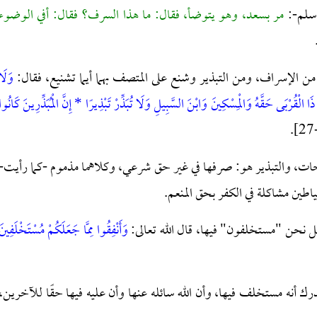
وسلم-:
مر بسعد، وهو يتوضأ، فقال: ما هذا السرف؟ فقال: أفي الوضوء
 من الإسراف، ومن التبذير وشنع على المتصف بهما أيما تشنيع، فقال:
وَلَا
ا الْقُرْبَى حَقَّهُ وَالْمِسْكِينَ وَابْنَ السَّبِيلِ وَلَا تُبَذِّرْ تَبْذِيرًا * إِنَّ الْمُبَذِّرِينَ كَانُوا
حات، والتبذير هو: صرفها في غير حق شرعي، وكلاهما مذموم -كما رأيت-
ياطين مشاكلة في الكفر بحق المنعم.
، بل نحن "مستخلفون" فيها، قال الله تعالى:
وَأَنْفِقُوا مِمَّا جَعَلَكُمْ مُسْتَخْلَفِينَ
رك أنه مستخلف فيها، وأن الله سائله عنها وأن عليه فيها حقًا للآخرين،