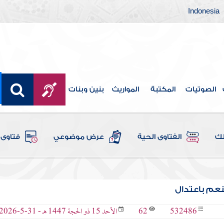
Indonesia
الصوتيات
المكتبة
المواريث
بنين وبنات
لك
الفتاوى الحية
عرض موضوعي
فتاوى 
لنعم باعتدال
62
532486
الأحد 15 ذو الحجة 1447 هـ - 31-5-2026 م