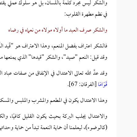
والشكر ليس مجرد كلمة باللسان، بل هو سلوك عملي يقتض
في نظم مطهرة القلوب:
والشكر صرف العبد ما أولاه مولاه من نعماه في رضاه
فالشكر اعتراف بفضل المنعم، وهذا الاعتراف هو "قَيد ال
وقد قيل: النعم "صيد"، والشكر "قيدها" الذي يمنعها من
وقد عدَّ الله تعالى الاعتدال في الإنفاق من صفات عباد ا
قَوَامًا
[الفرقان: 67].
وهذا الاعتدال يكون في المطعم والمشرب والملبس والمسكن
والاعتدال يجلب البركة بحيث يكون القليل كافيًا، والكث
(كالوضوء)، ليعلمنا أن حماية النعمة تبدأ من حماية وحداته