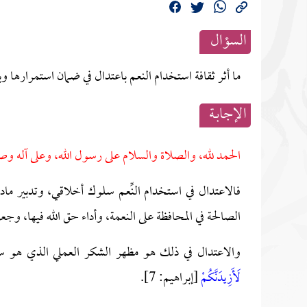
السؤال
ما أثر ثقافة استخدام النعم باعتدال في ضمان استمرارها وب
الإجابــة
الحمد لله، والصلاة والسلام على رسول الله، وعلى آله وص
فالاعتدال في استخدام النِّعم سلوك أخلاقي، وتدبير م
الصالحة في المحافظة على النعمة، وأداء حق الله فيها، و
والاعتدال في ذلك هو مظهر الشكر العملي الذي هو سبيل
لَأَزِيدَنَّكُمْ
[إبراهيم: 7].