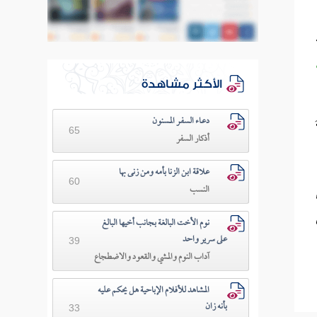
الأكثر مشاهدة
دعـاء السفـر المسنون
65
أذكار السفر
علاقة ابن الزنا بأمه ومن زنى بها
60
النسب
نوم الأخت البالغة بجانب أخيها البالغ
على سرير واحد
39
آداب النوم والمشي والقعود والاضطجاع
المشاهد للأفلام الإباحية هل يحكم عليه
بأنه زان
33