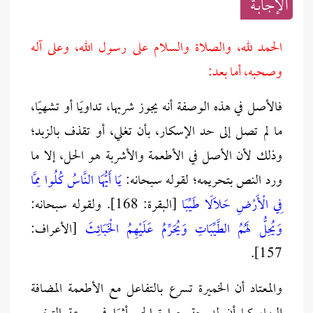
الإجابــة
الحمد لله، والصلاة والسلام على رسول الله، وعلى آله
وصحبه، أما بعد:
فالأصل في هذه الوصفة أنه يجوز شربها، تداويًا أو تشهيًا،
ما لم تصل إلى حد الإسكار، بأن تغلي، أو تقذف بالزبد؛
وذلك لأن الأصل في الأطعمة والأشربة هو الحل، إلا ما
ورد النص بتحريمه؛ لقوله سبحانه:
يَا أَيُّهَا النَّاسُ كُلُوا مِمَّا
فِي الْأَرْضِ حَلَالًا طَيِّبًا
[البقرة: 168]. ولقوله سبحانه:
وَيُحِلُّ لَهُمُ الطَّيِّبَاتِ وَيُحَرِّمُ عَلَيْهِمُ الْخَبَائِثَ
[الأعراف:
157].
والمعتاد أن الخميرة تسرع بالتفاعل مع الأطعمة المضافة