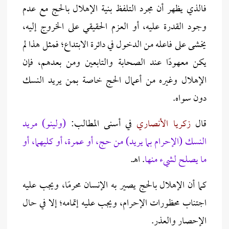
فالذي يظهر أن مجرد التلفظ بنية الإهلال بالحج مع عدم
وجود القدرة عليه، أو العزم الحقيقي على الخروج إليه،
يخشى على فاعله من الدخول في دائرة الابتداع؛ فمثل هذا لم
يكن معهودًا عند الصحابة والتابعين ومن بعدهم، فإن
الإهلال وغيره من أعمال الحج خاصة بمن يريد النسك
دون سواه.
قال
زكريا الأنصاري
في أسنى المطالب:
(ولينو) مريد
النسك (الإحرام بما يريد) من حج، أو عمرة، أو كليهما، أو
ما يصلح لشيء منها
. اهـ.
كما أن الإهلال بالحج يصير به الإنسان محرمًا، ويجب عليه
اجتناب محظورات الإحرام، ويجب عليه إتمامه؛ إلا في حال
الإحصار والعذر.