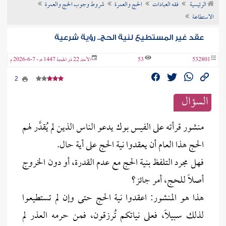
الرئيسية
فقه العبادات
الحج والعمرة
شروط وجوب الحج والعمرة
ن الفتوى
الاستطاعة
عقد غير المستطيع لنية الحج.. رؤية شرعية
532801
53
الأحد 22 ذو الحجة 1447 هـ - 7-6-2026 م
2
السؤال
منشور قرأته على الفيس بوك يدعو الناس الذين لم يُقدَّر لهم
الحج هذا العام أن يعقدوا نية الحج على أية حال.
فهل مجرد التلفظ بنية الحج مع عدم القدرة، أو دون الخروج
أصلًا للحج، أمر جائز؟
هذا هو المنشور: اعقدوا نية الحج حتى وإن لم تستطيعوا
لذلك سبيلًا، فعلى نياتكم تُرزقون، فمن حرمه العذر لم