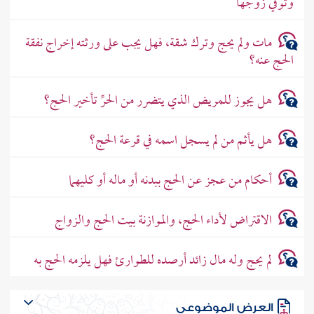
وتوفي زوجها
مات ولم يحج وترك شقة، فهل يجب على ورثته إخراج نفقة
الحج عنه؟
هل يجوز للمريض الذي يتضرر من الحرِّ تأخير الحج؟
هل يأثم من لم يسجل اسمه في قرعة الحج؟
أحكام من عجز عن الحج ببدنه أو ماله أو كليهما
الاقتراض لأداء الحج، والموازنة بيت الحج والزواج
لم يحج وله مال زائد أرصده للطوارئ فهل يلزمه الحج به
العرض الموضوعي