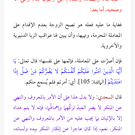
وصحبه، أما بعد:
فغاية ما عليه فعله هو نصح الزوجة بعدم الإقدام على
المعاملة المحرمة، ونهيها، وأن يبين لها عواقب الربا الدنيوية
والأخروية.
فإن أصرَّت على المعاملة، فإثمها على نفسها؛ قال تعالى:
يَا
أَيُّهَا الَّذِينَ آمَنُوا عَلَيْكُمْ أَنْفُسَكُمْ لَا يَضُرُّكُمْ مَنْ ضَلَّ إِذَا
اهْتَدَيْتُمْ
[المائدة: 105]. أي: أمرتم فلم يُسمع منكم.
قال
السعدي
:
ولا يدل هذا على أن الأمر بالمعروف والنهي
عن المنكر لا يضر العبدَ تركُهما وإهمالُهما، فإنه لا يتم هداه
إلا بالإتيان بما يجب عليه من الأمر بالمعروف والنهي عن
المنكر. نعم، إذا كان عاجزا عن إنكار المنكر بيده ولسانه،