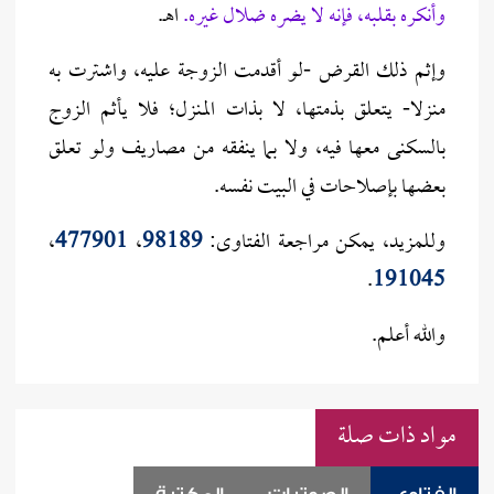
وأنكره بقلبه، فإنه لا يضره ضلال غيره
.
اهـ.
وإثم ذلك القرض -لو أقدمت الزوجة عليه، واشترت به
منزلا- يتعلق بذمتها، لا بذات المنزل؛ فلا يأثم الزوج
بالسكنى معها فيه، ولا بما ينفقه من مصاريف ولو تعلق
بعضها بإصلاحات في البيت نفسه.
وللمزيد، يمكن مراجعة الفتاوى:
98189
،
477901
،
.
191045
والله أعلم.
مواد ذات صلة