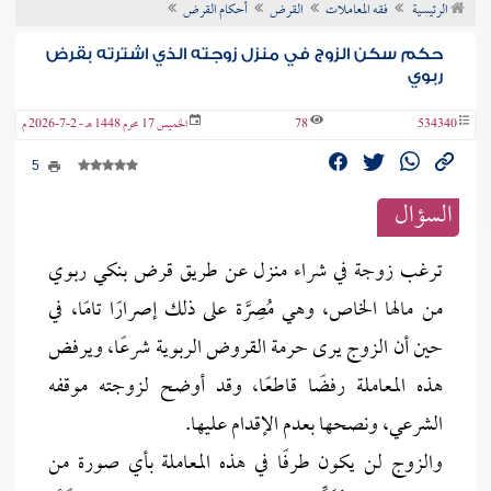
الرئيسية
فقه المعاملات
القرض
أحكام القرض
ن الفتوى
حكم سكن الزوج في منزل زوجته الذي اشترته بقرض
ربوي
534340
78
الخميس 17 محرم 1448 هـ - 2-7-2026 م
5
السؤال
ترغب زوجة في شراء منزل عن طريق قرض بنكي ربوي
من مالها الخاص، وهي مُصِرَّة على ذلك إصرارًا تامًا، في
حين أن الزوج يرى حرمة القروض الربوية شرعًا، ويرفض
هذه المعاملة رفضًا قاطعًا، وقد أوضح لزوجته موقفه
الشرعي، ونصحها بعدم الإقدام عليها.
والزوج لن يكون طرفًا في هذه المعاملة بأي صورة من