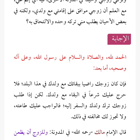
وتركي زوجي وحيدًا في الدولة الأخرى، فيه أي إثم عليَّ،
مع العلم أن زوجي موافق على إقامتي مع ولدي، ولكنه في
بعض الأحيان يطلب مني تركه وحده والالتحاق به؟
الإجابــة
الحمد لله، والصلاة والسلام على رسول الله، وعلى آله
وصحبه، أما بعد:
فإن كان زوجك راضيا ببقائك مع ولدك في هذا البلد؛ فلا
حرج عليك شرعاً في البقاء مع ولدك. لكن إذا طلب
زوجك ترك ولدك والسفر إليه؛ فالواجب عليك طاعته،
ولا تجوز لك مخالفته في ذلك.
قال الإمام
مالك
-رحمه الله- في المدونة:
وللزوج أن يظعن