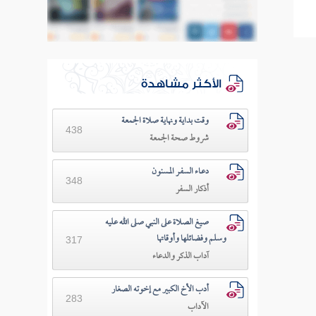
الأكثر مشاهدة
وقت بداية ونهاية صلاة الجمعة
438
شروط صحة الجمعة
دعـاء السفـر المسنون
348
أذكار السفر
صيغ الصلاة على النبي صلى الله عليه
وسلم وفضائلها وأوقاتها
317
آداب الذكر والدعاء
أدب الأخ الكبير مع إخوته الصغار
283
الآداب