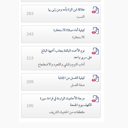
علاقة ابن الزنا بأمه ومن زنى بها
263
النسب
كيفية أداء صلاة الاستخارة
243
الاستخارة
نوم الأخت البالغة بجانب أخيها البالغ
على سرير واحد
213
آداب النوم والمشي والقعود والاضطجاع
كيفية الغسل من الجنابة
209
صفة الغسل
درجة الأحاديث الواردة في قراءة سورة
الكهف يوم الجمعة
195
مقتطفات من الحديث الشريف