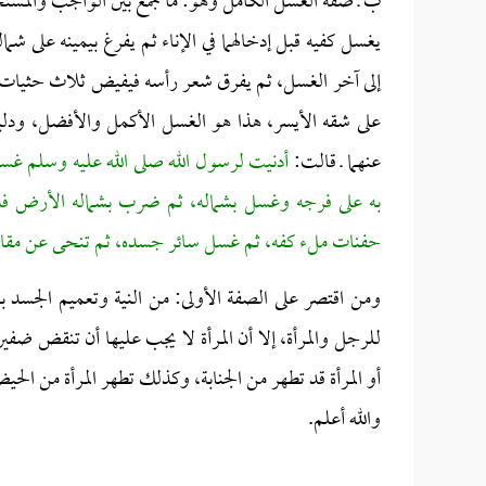
ب ـ صفة الغسل الكامل وهو: ما جمع بين الواجب والمس
يغسل كفيه قبل إدخالهما في الإناء ثم يفرغ بيمينه على 
إلى آخر الغسل، ثم يفرق شعر رأسه فيفيض ثلاث حثيات م
على شقه الأيسر، هذا هو الغسل الأكمل والأفضل، ود
عنهما ـ قالت:
أدنيت لرسول الله صلى الله عليه وسلم غسله 
به على فرجه وغسل بشماله، ثم ضرب بشماله الأرض فدل
حفنات ملء كفه، ثم غسل سائر جسده، ثم تنحى عن مقامه ذ
ومن اقتصر على الصفة الأولى: من النية وتعميم الجسد 
للرجل والمرأة، إلا أن المرأة لا يجب عليها أن تنقض ضف
أو المرأة قد تطهر من الجنابة، وكذلك تطهر المرأة من الح
والله أعلم.