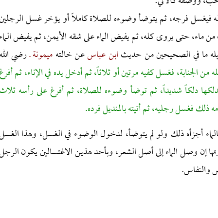
تحب، ووصفه كالآتي:
شماله فيغسل فرجه، ثم يتوضأ وضوءه للصلاة كاملاً أو يؤخر غسل الرجلين
ن ماء، حتى يروى كله، ثم يفيض الماء على شقه الأيمن، ثم يفيض الماء
ليله ما في الصحيحين من حديث
ابن عباس
عن خالته
ميمونة ـ
رضي الله
من الجنابة، فغسل كفيه مرتين أو ثلاثاً، ثم أدخل يده في الإناء، ثم أفرغ
كها دلكاً شديداً، ثم توضأ وضوءه للصلاة، ثم أفرغ على رأسه ثلاث
لك فغسل رجليه، ثم أتيته بالمنديل فرده.
بالماء أجزأه ذلك ولو لم يتوضأ، لدخول الوضوء في الغسل، وهذا الغسل
يرتها إن وصل الماء إلى أصل الشعر، وبأحد هذين الاغتسالين يكون الرجل
يض والنفاس.