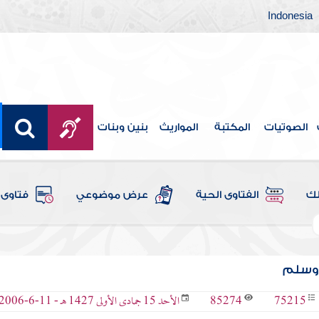
Indonesia
الصوتيات
المكتبة
المواريث
بنين وبنات
لك
الفتاوى الحية
عرض موضوعي
فتاوى 
 وسلم
85274
75215
الأحد 15 جمادى الأولى 1427 هـ - 11-6-2006 م