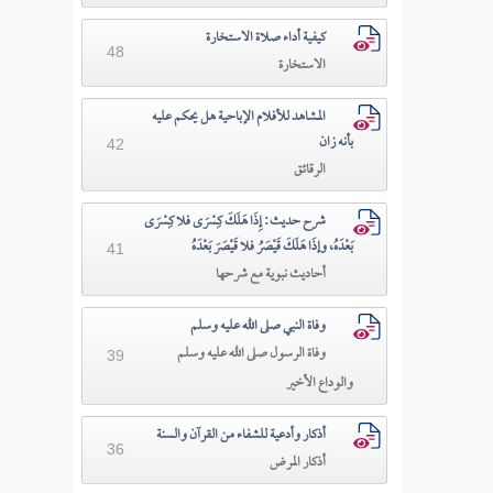
كيفية أداء صلاة الاستخارة
48
الاستخارة
المشاهد للأفلام الإباحية هل يحكم عليه
بأنه زان
42
الرقائق
شرح حديث: إِذَا هَلَكَ كِسْرَى فلا كِسْرَى
بَعْدَهُ، وإذَا هَلَكَ قَيْصَرُ فلا قَيْصَرَ بَعْدَهُ
41
أحاديث نبوية مع شرحها
وفاة النبي صلى الله عليه وسلم
وفاة الرسول صلى الله عليه وسلم
39
والوداع الأخير
أذكار وأدعية للشفاء من القرآن والسنة
36
أذكار المرض