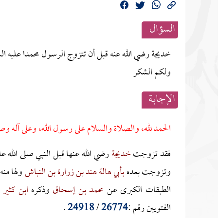
السؤال
خديجة رضي الله عنه قبل أن تتزوج الرسول محمدا عليه السل
ولكم الشكر
الإجابــة
الحمد لله، والصلاة والسلام على رسول الله، وعلى آله وص
فقد تزوجت
خديجة
رضي الله عنها قبل النبي صلى الله ع
وتزوجت بعده
بأبي هالة هند بن زرارة بن النباش
ولها منه
الطبقات الكبرى عن
محمد بن إسحاق
وذكره
ابن كثير
ف
الفتويين رقم :
26774
/
24918
.