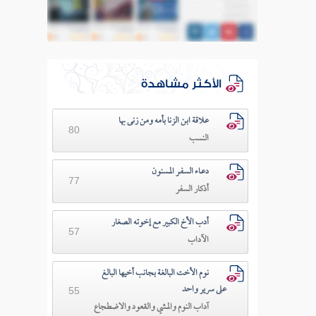
الأكثر مشاهدة
علاقة ابن الزنا بأمه ومن زنى بها
80
النسب
دعـاء السفـر المسنون
77
أذكار السفر
أدب الأخ الكبير مع إخوته الصغار
57
الآداب
نوم الأخت البالغة بجانب أخيها البالغ
على سرير واحد
55
آداب النوم والمشي والقعود والاضطجاع