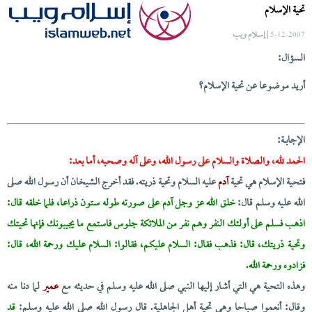
تحية الإسلام
| إسلام ويب
5-12-2007
السؤال:
أريد موضوعا عن تحية الإسلام؟
الإجابــة:
الحمد لله، والصلاة والسلام على رسول الله، وعلى آله وصحبه، أما بعد:
فتحية الإسلام هي تحية
آدم
عليه السلام وتحية ذريته. فقد أخرج الشيخان أن رسول الله صلى
الله عليه وسلم قال:
خلق الله عز وجل آدم على صورته طوله ستون ذراعا، فلما خلقه قال:
اذهب فسلم على أولئك النفر وهم نفر من الملائكة جلوس فاستمع ما يجيبونك فإنها تحيتك
وتحية ذريتك، قال: فذهب فقال: السلام عليكم، فقالوا: السلام عليك ورحمة الله، قال:
فزادوه ورحمة الله.
وهذه التحية هي التي أشار إليها النبي صلى الله عليه وسلم في حديثه مع
عمير
لما دنا منه
وقال: أنعموا صباحا وهي تحية أهل الجاهلية. قال رسول الله صلى الله عليه وسلم:
قد