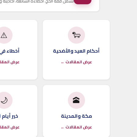
تشمل فقه الحج، أخطاءه الشائعة، أحاديثه وآي
⚠️
🐑
أحكام العيد والأضحية
أخطاء في 
عرض المقالات ←
عرض المقا
🌙
🕋
مكة والمدينة
خير أيام ا
عرض المقالات ←
عرض المقا