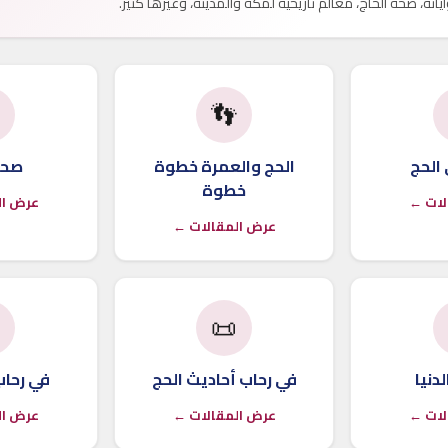
تشمل فقه الحج، أخطاءه الشائعة، أحاديثه وآياته، صحة الحاج،

👣
حاج
الحج والعمرة خطوة
أخطا
خطوة
الات ←
عرض ا
عرض المقالات ←

📜
ات الحج
في رحاب أحاديث الحج
خير أ
الات ←
عرض المقالات ←
عرض ا