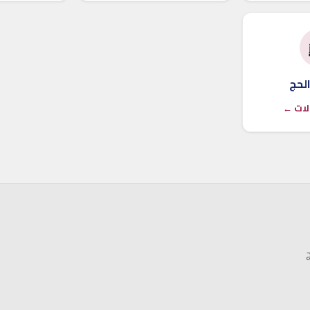
لحج
لات ←
ج