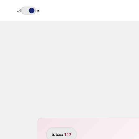
🌙
☀️
117
مقالة