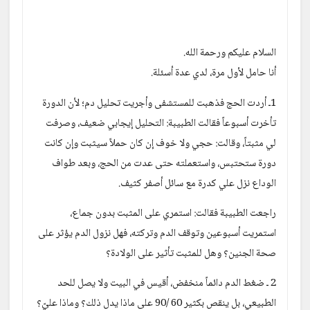
السلام عليكم ورحمة الله.
أنا حامل لأول مرة، لدي عدة أسئلة.
1ـ أردت الحج فذهبت للمستشفى وأجريت تحليل دم؛ لأن الدورة 
تأخرت أسبوعاً فقالت الطبيبة: التحليل إيجابي ضعيف، وصرفت 
لي مثبتاً، وقالت: حجي ولا خوف إن كان حملاً سيثبت وإن كانت 
دورة ستحتبس، واستعملته حتى عدت من الحج، وبعد طواف 
الوداع نزل علي كدرة مع سائل أصفر كثيف.
راجعت الطبيبة فقالت: استمري على المثبت بدون جماع، 
استمريت أسبوعين وتوقف الدم وتركته، فهل نزول الدم يؤثر على 
صحة الجنين؟ وهل للمثبت تأثير على الولادة؟
2 ـ ضغط الدم دائماً منخفض، أقيس في البيت ولا يصل للحد 
الطبيعي، بل ينقص بكثير 60 /90 على ماذا يدل ذلك؟ وماذا عليّ؟